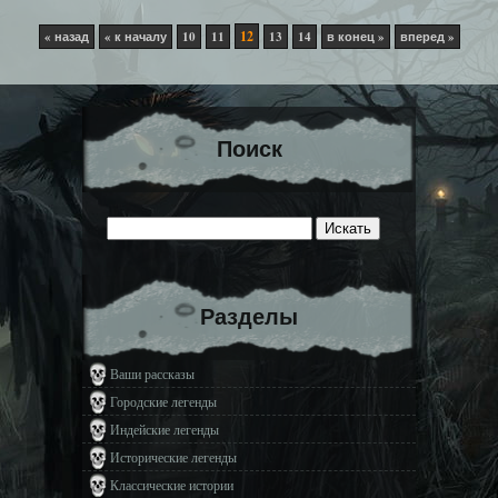
12
« назад
« к началу
10
11
13
14
в конец »
вперед »
Поиск
Разделы
Ваши рассказы
Городские легенды
Индейские легенды
Исторические легенды
Классические истории