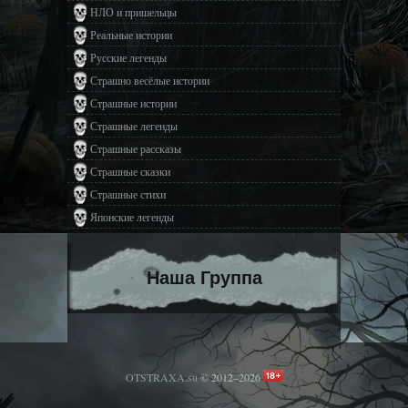
НЛО и пришельцы
Реальные истории
Русские легенды
Страшно весёлые истории
Страшные истории
Страшные легенды
Страшные рассказы
Страшные сказки
Страшные стихи
Японские легенды
Наша Группа
OTSTRAXA.su
© 2012–2026