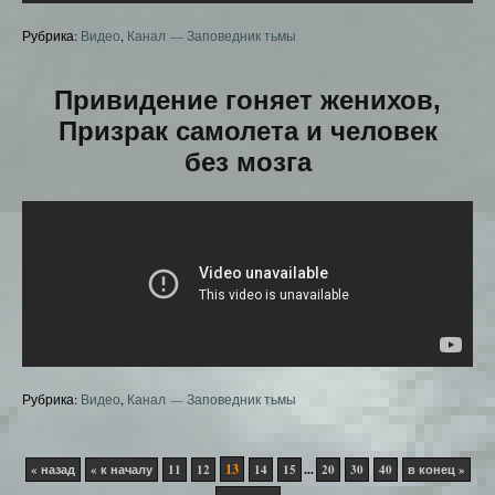
Рубрика:
Видео
,
Канал — Заповедник тьмы
Привидение гоняет женихов,
Призрак самолета и человек
без мозга
Рубрика:
Видео
,
Канал — Заповедник тьмы
13
...
« назад
« к началу
11
12
14
15
20
30
40
в конец »