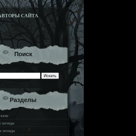
АВТОРЫ САЙТА
Поиск
Разделы
сказы
е легенды
е легенды