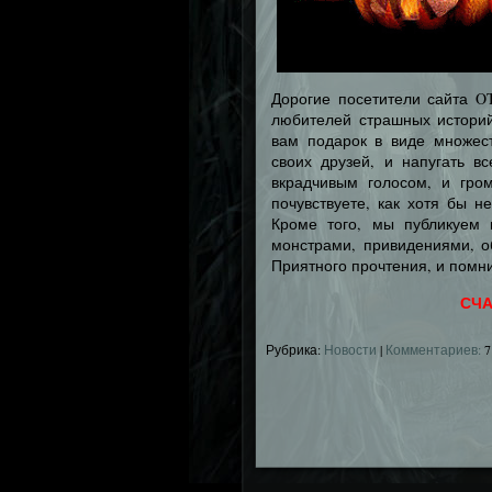
Дорогие посетители сайта O
любителей страшных историй
вам подарок в виде множест
своих друзей, и напугать в
вкрадчивым голосом, и гро
почувствуете, как хотя бы н
Кроме того, мы публикуем 
монстрами, привидениями, 
Приятного прочтения, и помнит
СЧА
Рубрика:
Новости
|
Комментариев:
7