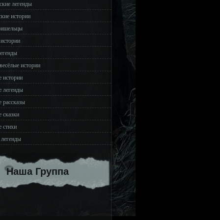
ские легенды
ские истории
ришельцы
 истории
легенды
весёлые истории
 истории
 легенды
 рассказы
 сказки
 стихи
 легенды
Наша Группа