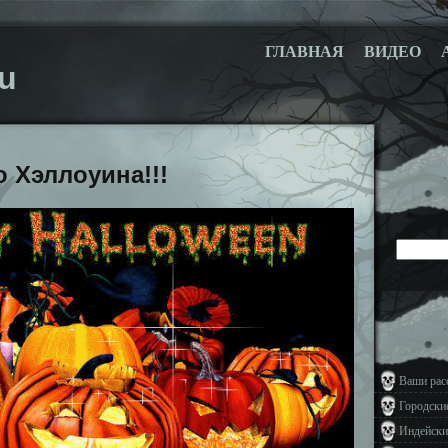
ГЛАВНАЯ
ВИДЕО
u
 Хэллоуина!!!
Ваши рас
Городски
Индейски