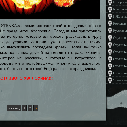
Историче
Классиче
НЛО и п
Реальные
TSTRAXA.su, администрация сайта поздравляет всех
Русские 
 с праздником Хэллоуина. Сегодня мы приготовили
ва историй, которые вы можете рассказать в кругу
Страшно 
сех до усрачки. Истории нужно рассказывать тихим,
Страшные
мко выкрикивать последние фразы. Тогда вы точно
Страшные
есколько ваших друзей наложили от страха кирпичи.
интересные рассказы, в которых вы встретитесь с
Страшные
оборотнями и полюбившимся многим Слэндермэном.
Страшные
е, бояться – это грех! Ещё раз всех с праздником.
Страшные
СТЛИВОГО ХЭЛЛОУИНА!!!
Японские
»
3
« назад
1
2