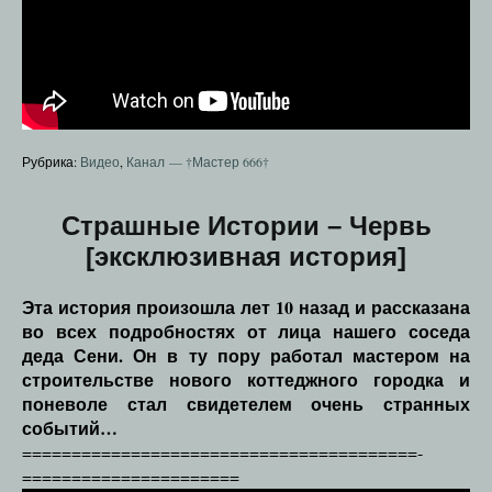
Рубрика:
Видео
,
Канал — †Мастер 666†
Страшные Истории – Червь
[эксклюзивная история]
Эта история произошла лет 10 назад и рассказана
во всех подробностях от лица нашего соседа
деда Сени. Он в ту пору работал мастером на
строительстве нового коттеджного городка и
поневоле стал свидетелем очень странных
событий…
========================================­­
======================