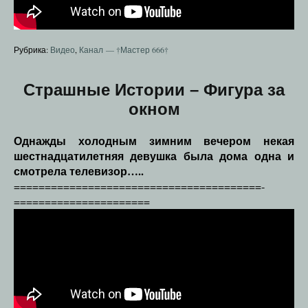
Рубрика:
Видео
,
Канал — †Мастер 666†
Страшные Истории – Фигура за
окном
Однажды холодным зимним вечером некая
шестнадцатилетняя девушка была дома одна и
смотрела телевизор…..
========================================­­
======================