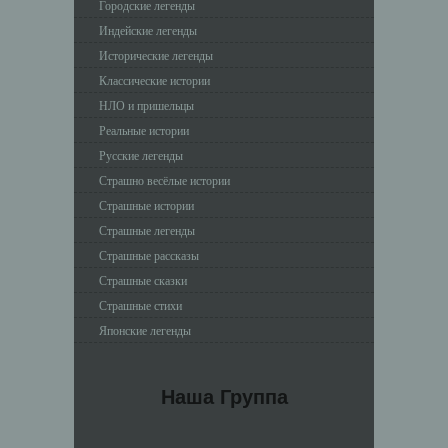
Городские легенды
Индейские легенды
Исторические легенды
Классические истории
НЛО и пришельцы
Реальные истории
Русские легенды
Страшно весёлые истории
Страшные истории
Страшные легенды
Страшные рассказы
Страшные сказки
Страшные стихи
Японские легенды
Наша Группа