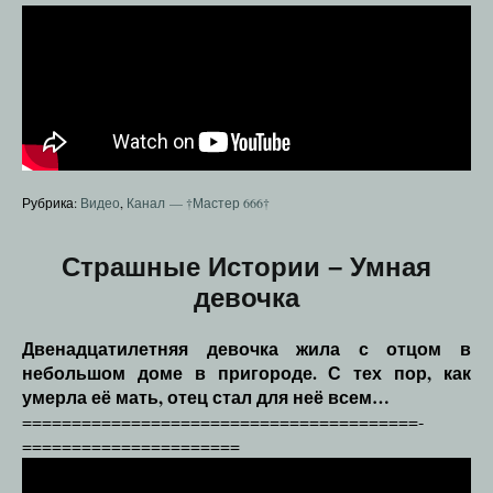
Рубрика:
Видео
,
Канал — †Мастер 666†
Страшные Истории – Умная
девочка
Двенадцатилетняя девочка жила с отцом в
небольшом доме в пригороде. С тех пор, как
умерла её мать, отец стал для неё всем…
========================================­­
======================