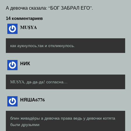
А девочка сказала: “БОГ ЗАБРАЛ ЕГО”.
14 комментариев
MU$YA
как аукнулось,так и откликнулось.
НИК
MU$YA, да-да-да! согласна…
НЯША6776
блин живадёры а девочка права ведь у девочки котята
были друзьями