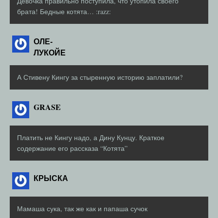
Девочка правильно поступила, что утопила своего
брата! Бедные котята… :razz:
ОЛЕ-
ЛУКОЙЕ
А Стивену Кингу за стыренную историю заплатили?
GRASE
Платить не Кингу надо, а Дину Кунцу. Краткое
содержание его рассказа “Котята”
КРЫСКА
Мамаша сука, так же как и папаша сучок