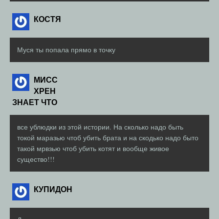
КОСТЯ
Муся ты попала прямо в точку
МИСС
ХРЕН
ЗНАЕТ ЧТО
все ублюдки из этой истории. На сколько надо быть
токой маразью чтоб убить брата и на скодько надо быто
такой мрвзью чтоб убить котят и вообще живое
существо!!!
КУПИДОН