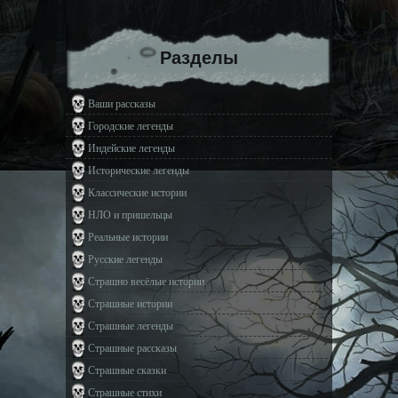
Разделы
Ваши рассказы
Городские легенды
Индейские легенды
Исторические легенды
Классические истории
НЛО и пришельцы
Реальные истории
Русские легенды
Страшно весёлые истории
Страшные истории
Страшные легенды
Страшные рассказы
Страшные сказки
Страшные стихи