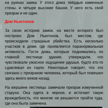
на руинах замка. У этого дома твёрдые каменные
стены, и четыре высокие башни. У него есть свой
призрак и не один.
Дом Ньютонов
За свою историю замок, на месте которого был
построен Дом Ньютонов, был местом, где
происходили страшные убийства. Есть несколько
участков в доме, где проявляется паранормальная
активность. Гости дома, которые поднимались по
главной лестнице здания, утверждали, что
чувствовали ужасное ощущение удушья, будто кто-то
сдавливал их горло. Некоторые говорят, что это
связано с призраком человека, который был повешен
здесь много веков назад.
На вершине лестницы замечали призрак измученной
старухи. Она одета в черное, и источает такую
враждебность, что многие не решаются пройти туда,
где она была замечена.