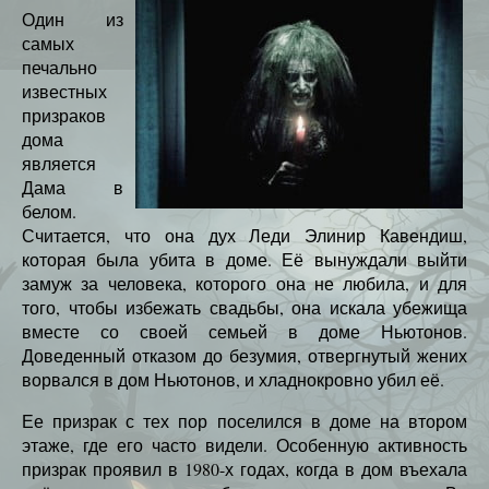
Один из
самых
печально
известных
призраков
дома
является
Дама в
белом.
Считается, что она дух Леди Элинир Кавендиш,
которая была убита в доме. Её вынуждали выйти
замуж за человека, которого она не любила, и для
того, чтобы избежать свадьбы, она искала убежища
вместе со своей семьей в доме Ньютонов.
Доведенный отказом до безумия, отвергнутый жених
ворвался в дом Ньютонов, и хладнокровно убил её.
Ее призрак с тех пор поселился в доме на втором
этаже, где его часто видели. Особенную активность
призрак проявил в 1980-х годах, когда в дом въехала