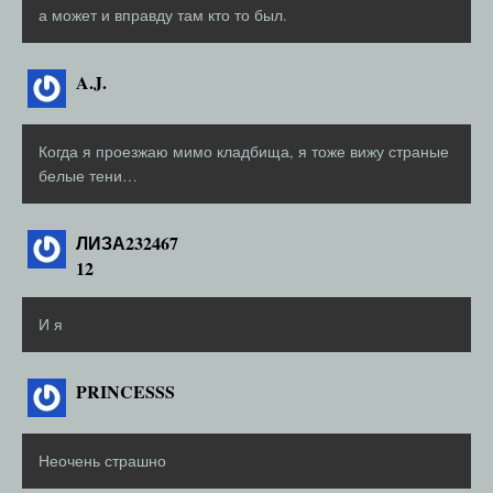
а может и вправду там кто то был.
A.J.
Когда я проезжаю мимо кладбища, я тоже вижу страные
белые тени…
ЛИЗА232467
12
И я
PRINCESSS
Неочень страшно