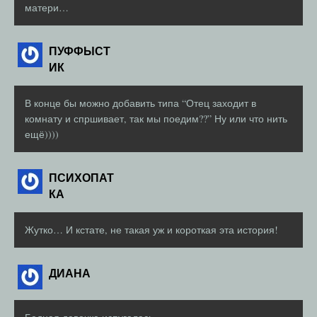
матери…
ПУФФЫСТ
ИК
В конце бы можно добавить типа “Отец заходит в
комнату и спршивает, так мы поедим??” Ну или что нить
ещё))))
ПСИХОПАТ
КА
Жутко… И кстате, не такая уж и короткая эта история!
ДИАНА