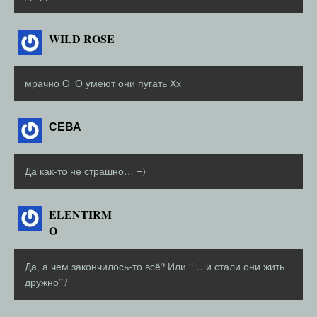
WILD ROSE
мрачно О_О умеют они пугать Хх
СЕВА
Да как-то не страшно… =)
ELENTIRM
O
Да, а чем закончилось-то всё? Или “… и стали они жить
дружно”?