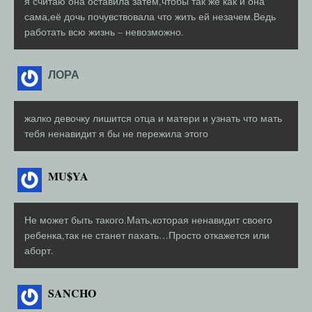
я считаю она оставила затем,чтобы так же как и она
сама,её дочь почувствовала что жить ей незачем.Ведь
работать всю жизнь – невозможно.
ЛОРА
жалко девочку лишится отца и матери и узнать что мать
тебя ненавидит я бы не пережила этого
MU$YA
Не может быть такого.Мать,которая ненавидит своего
ребенка,так не станет пахать…Просто откажется или
аборт.
SANCHO