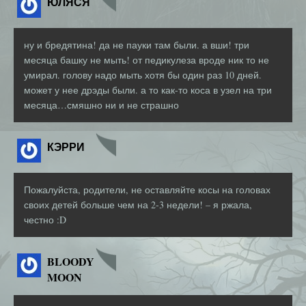
ЮЛЯСЯ
ну и бредятина! да не пауки там были. а вши! три
месяца башку не мыть! от педикулеза вроде ник то не
умирал. голову надо мыть хотя бы один раз 10 дней.
может у нее дрэды были. а то как-то коса в узел на три
месяца…смяшно ни и не страшно
КЭРРИ
Пожалуйста, родители, не оставляйте косы на головах
своих детей больше чем на 2-3 недели! – я ржала,
честно :D
BLOODY
MOON