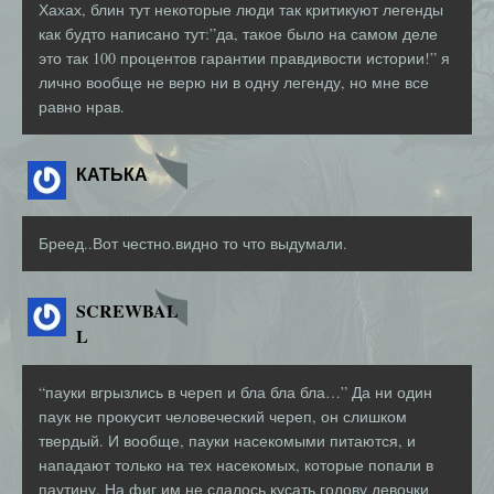
Хахах, блин тут некоторые люди так критикуют легенды
как будто написано тут:”да, такое было на самом деле
это так 100 процентов гарантии правдивости истории!” я
лично вообще не верю ни в одну легенду, но мне все
равно нрав.
КАТЬКА
Бреед..Вот честно.видно то что выдумали.
SCREWBAL
L
“пауки вгрызлись в череп и бла бла бла…” Да ни один
паук не прокусит человеческий череп, он слишком
твердый. И вообще, пауки насекомыми питаются, и
нападают только на тех насекомых, которые попали в
паутину. На фиг им не сдалось кусать голову девочки