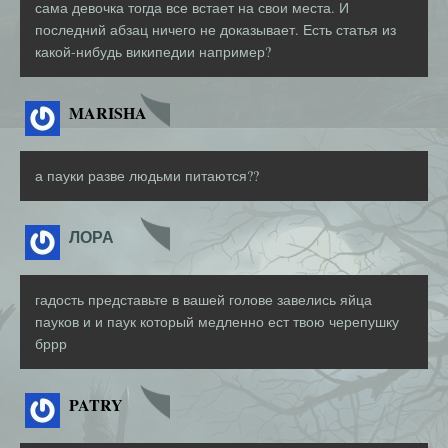
сама девочка тогда все встает на свои места. И
последний абзац ничего не доказывает. Есть статья из
какой-нибудь википедии например?
MARISHA
а пауки разве людьми питаются??
ЛОРА
гадость представьте в вашей голове завелись яйца
пауков и и паук который медленно ест твою черепушку
бррр
PATRY