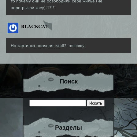
то почему они не освободили себе жилье (не
перегрызли косу)???!!!
BLACKCAT
Но картинка ржачная :skull2: :mummy:
Поиск
Разделы