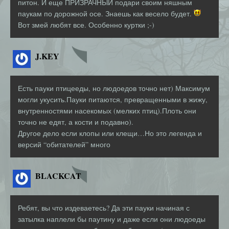
питон. И еще ПРИЗРАЧНЫЙ подари своим няшным
паукам по дорожной осе. Знаешь как весело будет.
Вот змей любят все. Особенно куртки ;-)
J.KEY
Есть пауки птицееды, но людоедов точно нет) Максимум
могли укусить.Пауки питаются, превращенными в жижу,
внутренностями насекомых (мелких птиц).Плоть они
точно не едят, а кости и подавно).
Другое дело если клопы или клещи…Но это легенда и
версий “обитателей” много
BLACKCAT
Ребят, вы что издеваетесь? Да эти пауки начиная с
затылка наплели бы паутину и даже если они людоеды