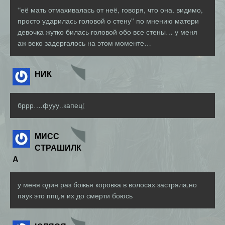
“её мать отмахивалась от неё, говоря, что она, видимо,
просто ударилась головой о стену” по мнению матери
девочка жутко билась головой обо все стены… у меня
аж веко задергалось на этом моменте…
НИК
бррр….фууу..капец(
МИСС
СТРАШИЛК
А
у меня один раз божья коровка в волосах застряла,но
паук это ппц.я их до смерти боюсь