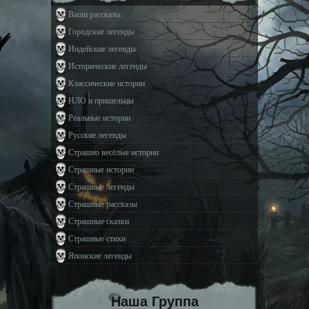
Ваши рассказы
Городские легенды
Индейские легенды
Исторические легенды
Классические истории
НЛО и пришельцы
Реальные истории
Русские легенды
Страшно весёлые истории
Страшные истории
Страшные легенды
Страшные рассказы
Страшные сказки
Страшные стихи
Японские легенды
Наша Группа