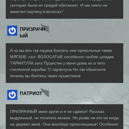
(которая была их средой обитания). И как никто не
заметил паутину в волосах?
ПРИЗРАЧН
ЫЙ
А чо вы все так пауков боитесь они прикольные такие
МЯГКИЕ :razz: ВОЛОСАТЫЕ оссобенно люблю шладик
ТАРАНТУЛА ээхх Пушистик у меня дома их в типо
стелянной коробке 32 тарантула Но так обьясните
почему вы боитесь таких пушистиков
ПАТРИОТ
ПРИЗРАЧНЫЙ змеи круче и я не сдамся! Рассказ
выдуманый, но почитать можно. Но разве не кто не когда
не держал змей. Они воообще приколюшные! Особенно