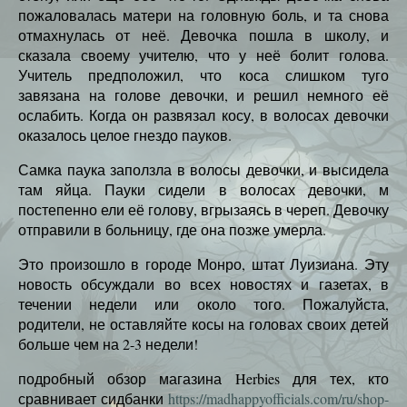
пожаловалась матери на головную боль, и та снова
отмахнулась от неё. Девочка пошла в школу, и
сказала своему учителю, что у неё болит голова.
Учитель предположил, что коса слишком туго
завязана на голове девочки, и решил немного её
ослабить. Когда он развязал косу, в волосах девочки
оказалось целое гнездо пауков.
Самка паука заползла в волосы девочки, и высидела
там яйца. Пауки сидели в волосах девочки, м
постепенно ели её голову, вгрызаясь в череп. Девочку
отправили в больницу, где она позже умерла.
Это произошло в городе Монро, штат Луизиана. Эту
новость обсуждали во всех новостях и газетах, в
течении недели или около того. Пожалуйста,
родители, не оставляйте косы на головах своих детей
больше чем на 2-3 недели!
подробный обзор магазина Herbies для тех, кто
сравнивает сидбанки
https://madhappyofficials.com/ru/shop-