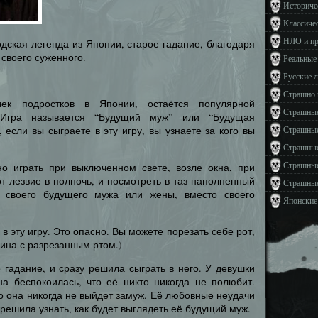
Историче
Классиче
НЛО и п
одская легенда из Японии, старое гадание, благодаря
своего суженного.
Реальные
Русские 
Страшно 
ек подростков в Японии, остаётся популярной
Страшные
. Игра называется “Будущий муж” или “Будущая
 если вы сыграете в эту игру, вы узнаете за кого вы
Страшные
Страшные
Страшные
жно играть при выключенном свете, возле окна, при
от лезвие в полночь, и посмотреть в таз наполненный
Страшные
 своего будущего мужа или жены, вместо своего
Японские
в эту игру. Это опасно. Вы можете порезать себе рот,
ина с разрезанным ртом.)
 гадание, и сразу решила сыграть в него. У девушки
на беспокоилась, что её никто никогда не полюбит.
то она никогда не выйдет замуж. Её любовные неудачи
 решила узнать, как будет выглядеть её будущий муж.