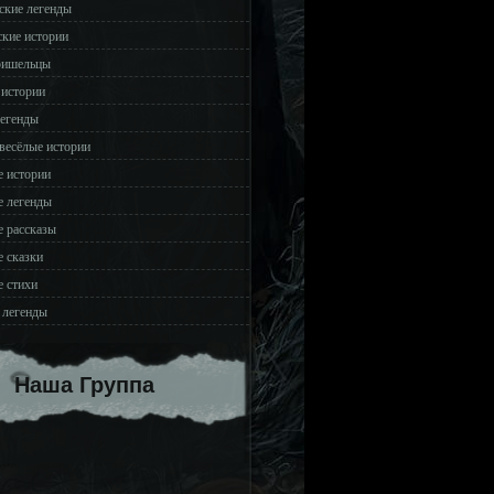
ские легенды
ские истории
ришельцы
 истории
легенды
весёлые истории
 истории
 легенды
 рассказы
 сказки
 стихи
 легенды
Наша Группа