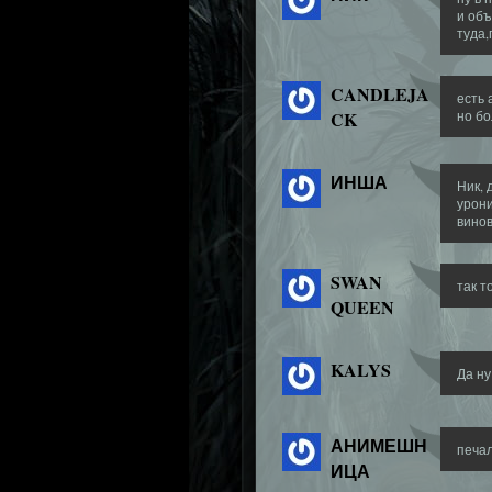
и объ
туда,
CANDLEJA
есть 
CK
но бо
ИНША
Ник, 
урони
винова
SWAN
так т
QUEEN
KALYS
Да ну
АНИМЕШН
печал
ИЦА