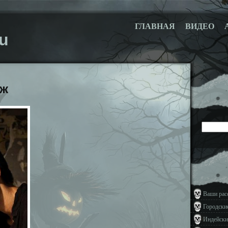
ГЛАВНАЯ
ВИДЕО
u
уж
Ваши рас
Городски
Индейски