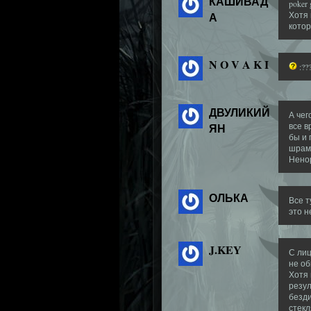
КАШИВАД
poker 
А
Хотя 
кото
N O V A K I
:??
ДВУЛИКИЙ
А чег
ЯН
все в
бы и 
шрам,
Ненор
ОЛЬКА
Все т
это 
J.KEY
С лиц
не об
Хотя 
резул
безди
стекл