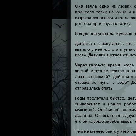
Она взяла одно из лезвий 
принесла тазик из кухни и 
открыла занавески и стала жд
рот, она прильнула к тазику.
В воде она увидела мужское л
Девушка так испугалась, что
выпало у неё изо рта и упал
кровь. Девушка в ужасе отшат
Через какое-то время, когда
чистой, и лезвие лежало на д
лишь иллюзией? Действите
отражение луны в воде? Д
отправилась спать.
Годы пролетели быстро, дев
университет и нашла работ
мужчиной. Он был её первым
желания. Он был очень друж
что он хорошо зарабатывал, 
Тем не менее, была у него од