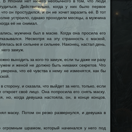
. В Японии нет ничего необычного в том, что люди
тудиться. Действительно, когда у них было первое
что он простудился, и он не хочет заразить её. В тот
полне устроило, однако проходили месяцы, а мужчина
когда её не снимал.
чались, мужчина был в маске. Когда она просила его
тказывался. Несмотря на эту странность с маской,
лялась всё сильнее и сильнее. Наконец, настал день,
 него замуж.
ожно выходить за кого-то замуж, если ты даже ни разу
ужем и женой не должно быть никаких секретов. Что
уверена, что её чувства к нему не изменятся, как бы
ской.
 сторону, и сказала, что выйдет за него, только, если
и откроет своё лицо. Она попросила его снять маску.
, но, когда девушка настояла, он, в конце концов,
ял маску. Потом он резко развернулся, и девушка в
о огромным шрамом, который начинался у него под