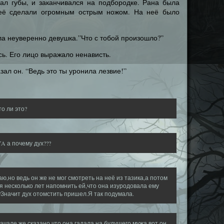
кал губы, и заканчивался на подбородке. Рана была
о её сделали огромным острым ножом. На неё было
ла неуверенно девушка.”Что с тобой произошло?”
ь. Его лицо выражало ненависть.
зал он. “Ведь это ты уронила лезвие!”
то ли это?
 а почему дух???
ю,но ведь он же не мог смотреть на неё из тазика,а потом
я несколько лет напомнить ей,что она изуродовала ему
Значит дух отомстить пришел.Я так подумала.
начале же сказано,что она гадала на будущего мужа,вот он