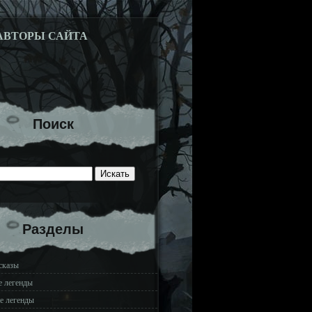
АВТОРЫ САЙТА
Поиск
Разделы
сказы
е легенды
е легенды