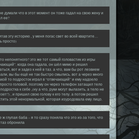
не думали что в этот момент он тоже гадал на свою жену и
л ее?
тав эту историю , у меня погас свет во всей квартите…
ь просто)
что непонятного? это же тот самый головастик из игры
чающий”. когда она гадала, он шёл мимо и решил
аться, вот и задез к ней в таз. а что, вам бы рот лезвием
али, вы бы ещё не так быстро смылись. вот а через много
акой то подросток играл в “отвечающий” и ему надоело
просто головой, поэтому он через телефон затащил тело
 подростка к себе ,(ну а что, руки могут вылазить, а тело не
зет?) , и пришил свою голову к его телу. а потом решил
тить этой ненормальной, которая изуродовала ему лицо.
е ж глупая баба – я то сразу поняла что это из-за того, что
 таз обронила