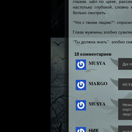
глазом, шёл по щеке, рассе
настолько глубокой, словн
больно смотреть.
“Что с твоим лицом?”- спроси
Глаза мужчины злобно сузилис
“Ты должна знать”- злобно ска
18 комментариев
MU$YA
Дух ч
MARGO
MU$YA
MU$YA
Незна
спуст
лицо?
НИК
ну в 