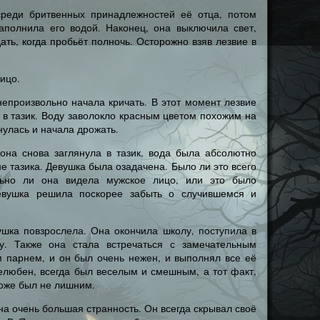
среди бритвенных принадлежностей её отца, потом
наполнила его водой. Наконец, она выключила свет,
ать, когда пробьёт полночь. Осторожно взяв лезвие в
ицо.
 непроизвольно начала кричать. В этот момент лезвие
о в тазик. Воду заволокло красным цветом похожим на
нулась и начала дрожать.
 она снова заглянула в тазик, вода была абсолютно
не тазика. Девушка была озадачена. Было ли это всего
льно ли она видела мужское лицо, или это было
евушка решила поскорее забыть о случившемся и
ушка повзрослела. Она окончила школу, поступила в
у. Также она стала встречаться с замечательным
 парнем, и он был очень нежен, и выполнял все её
елюбен, всегда был веселым и смешным, а тот факт,
тоже был не лишним.
на очень большая странность. Он всегда скрывал своё