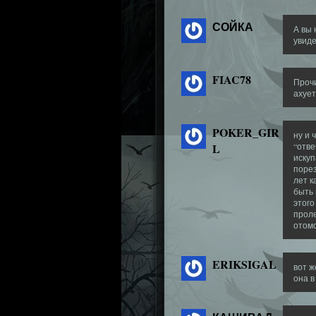
СОЙКА
А вы 
увиде
FIAC78
Прочи
ахует
POKER_GIR
ну и 
L
“отве
искуп
порез
лет к
быть 
этого
проле
отомс
ERIKSIGAL
вот ж
она в