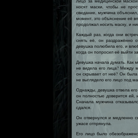
лицо за медицинской маской
носят маски, чтобы не прос
свидание, мужчина объяснил, 
момент, это объяснение её в
продолжал носить маску, и ни
Каждый раз, когда они встре
снять её, он раздражённо о
девушка полюбила его, и влюб
когда он попросил её выйти за
Девушка начала думать. Как м
не видела его лица? Между м
он скрывает от неё? Он была 
не выглядело его лицо под ма
Однажды, девушка отвела его в
он полностью доверится ей, 
Сначала мужчина отказывался
сдался.
Он отвернулся и медленно сн
ужасе отпрянула.
Его лицо было обезображен