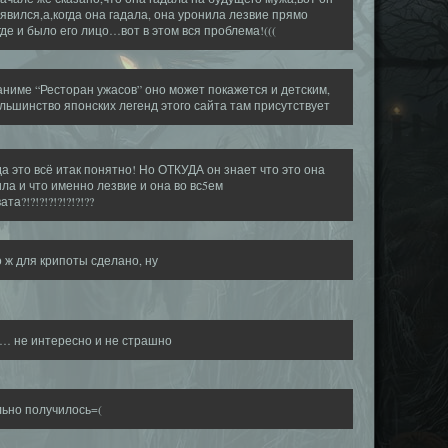
явился,а,когда она гадала, она уронила лезвие прямо
где и было его лицо…вот в этом вся проблема!(((
аниме “Ресторан ужасов” оно может покажется и детским,
льшинство японских легенд этого сайта там присутствует
да это всё итак понятно! Но ОТКУДА он знает что это она
ла и что именно лезвие и она во вс5ем
та?!?!?!?!?!?!?!??
о ж для крипоты сделано, ну
… не интересно и не страшно
ьно получилось=(