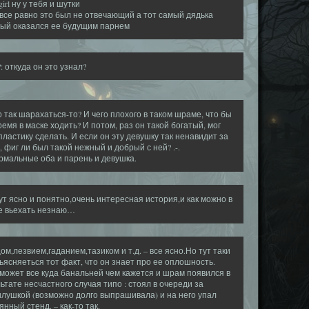
girl ну у тебя и шутки
все равно это был не отвечающий а тот самый дядька
рый оказался ее будущим парнем
?: откуда он это узнал?
о так шарахаться-то? И чего плохого в таком шраме, что бы
ремя в маске ходить? И потом, раз он такой богатый, мог
пластику сделать. И если он эту девушку так ненавидит за
 фиг ли был такой нежный и добрый с ней? .-.
мальные оба и парень и девушка.
ут ясно и понятно,очень интересная история,и как можно в
не вьехать незнаю…
ом,лезвием,гаданием,тазиком и т.д. – все ясно.Но тут таки
ьясняеться тот факт, что он знает про ее оплошность.
может все куда банальней чем кажется и шрам появился в
ьтате несчастного случая типо : стоял в очереди за
лушкой (возможно долго выпрашивала) и на него упал
янный стенд. – как-то так.