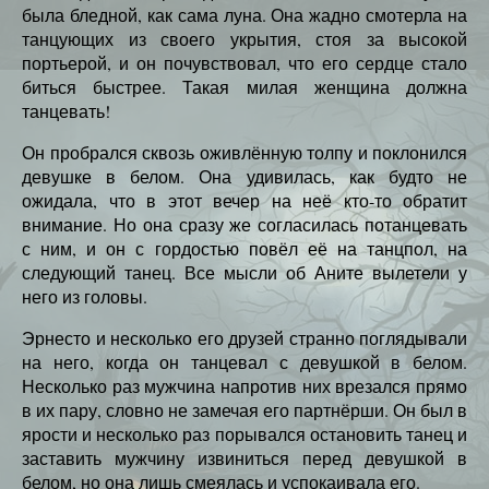
была бледной, как сама луна. Она жадно смотерла на
танцующих из своего укрытия, стоя за высокой
портьерой, и он почувствовал, что его сердце стало
биться быстрее. Такая милая женщина должна
танцевать!
Он пробрался сквозь оживлённую толпу и поклонился
девушке в белом. Она удивилась, как будто не
ожидала, что в этот вечер на неё кто-то обратит
внимание. Но она сразу же согласилась потанцевать
с ним, и он с гордостью повёл её на танцпол, на
следующий танец. Все мысли об Аните вылетели у
него из головы.
Эрнесто и несколько его друзей странно поглядывали
на него, когда он танцевал с девушкой в белом.
Несколько раз мужчина напротив них врезался прямо
в их пару, словно не замечая его партнёрши. Он был в
ярости и несколько раз порывался остановить танец и
заставить мужчину извиниться перед девушкой в
белом, но она лишь смеялась и успокаивала его.