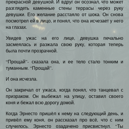
прекрасной девушкой. И вдруг он осознал, что может
разглядеть каменные стены террасы через руку
девушки. Его желание расстаяло от шока. Он снова
посмотрел ей в лицо, и понял, что она исчезает у него
на глазах.
Увидев ужас на его лице, девушка печально
засмеялась и разжала свою руку, которая теперь
была почти прозрачной.
“Прощай”- сказала она, и ее тело стало тонким и
туманным. “Прощай”.
И она исчезла.
Он закричал от ужаса, когда понял, что танцевал с
призраком. Он выбежал на улицу, оставил своего
коня и бежал всю дорогу домой.
Когда Эрнесто пришёл к нему на следующий день, и
привёл ему коня, он рассказал про всё, что с ним
случилось. Эрнесто озадачено присвистнул. “Ты