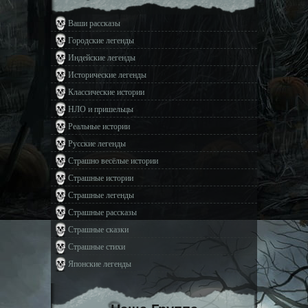
Ваши рассказы
Городские легенды
Индейские легенды
Исторические легенды
Классические истории
НЛО и пришельцы
Реальные истории
Русские легенды
Страшно весёлые истории
Страшные истории
Страшные легенды
Страшные рассказы
Страшные сказки
Страшные стихи
Японские легенды