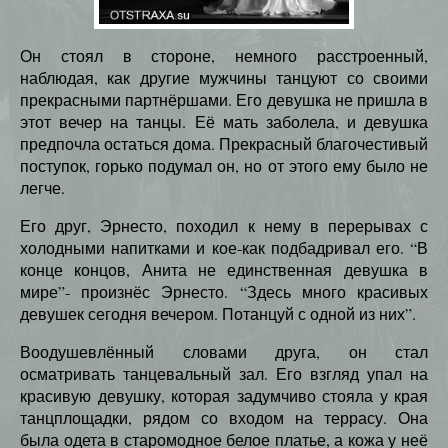
Он стоял в стороне, немного расстроенный,
наблюдая, как другие мужчины танцуют со своими
прекрасными партнёршами. Его девушка не пришла в
этот вечер на танцы. Её мать заболела, и девушка
предпочла остаться дома. Прекрасный благочестивый
поступок, горько подумал он, но от этого ему было не
легче.
Его друг, Эрнесто, походил к нему в перерывах с
холодными напитками и кое-как подбадривал его. “В
конце концов, Анита не единственная девушка в
мире”- произнёс Эрнесто. “Здесь много красивых
девушек сегодня вечером. Потанцуй с одной из них”.
Воодушевлённый словами друга, он стал
осматривать танцевальный зал. Его взгляд упал на
красивую девушку, которая задумчиво стояла у края
танцплощадки, рядом со входом на террасу. Она
была одета в старомодное белое платье, а кожа у неё