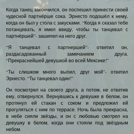
Когда танец закончился, он поспешил принести своей
чудесной партнёрше сока. Эрнесто подошёл к нему,
когда он был у стола с закусками. “Когда я сказал тебе
потанцевать, я имел ввиду, чтобы ты танцевал с
партнёршей”- зашипел на него друг.
“Я танцевал с партнершей”- ответил он,
раздасадованный замечанием друга.
“Прекраснейшей девушкой во всей Мексике!”
“Ты слишком много выпил, друг мой”- ответил
Эрнесто. “Ты танцевал один!”
Он посмотрел на своего друга, а потом, не ответив
ему, отвернулся. Вернувшись к девушке в белом, он
протянул ей стакан с соком и предложил ей
прогуляться с ним по террасе. Ночь была прекрасна,
в небе сияли звёзды, и он с любовью смотрел на
девушку в белом, когда они стояли под звёздным
небом.