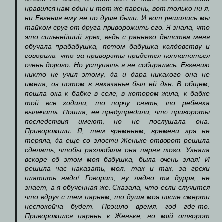
нравился нам один и тот же парень, вот только ни я,
ни Евгения ему не по душе были. И вот решились мы
тайком друг от друга приворожить его. Я знала, что
это сильнейший грех, ведь с раннего детства меня
обучала прабабушка, потом бабушка колдовству и
говорила, что за привороты придется поплатиться
очень дорого. Но уступать я не собиралась. Евгению
никто не учил этому, да и дара никакого она не
имела, он потом в наказанье был ей дан. В общем,
пошла она к бабке в селе, в котором жила, к бабке
той все ходили, то порчу снять, то ребенка
вылечить. Пошла, ее предупредили, что привороты
последствия имеют, но не послушала она.
Приворожили. Я, тем временем, времени зря не
теряла, да еще со злости Женьке отворот решила
сделать, чтобы разлюбила она парня того. Узнала
вскоре об этом моя бабушка, была очень злая! И
решила нас наказать, мол, так и так, за грехи
платить надо! Говорит, ну ладно та дурра, не
знает, а я обученная же. Сказала, что если случится
что вдруг с тем парнем, то душа моя после смерти
неспокойна будет. Прошло время, год где-то.
Приворожился парень к Женьке, но мой отворот