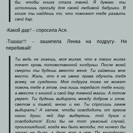
бы, чтобы книга стала твоей. Я думаю: ты
исполнишь просьбу для своей любимой бабушки. В
книге ты найдешь то, что поможет тебе развить
свой дар.
-Какой дар? – спросила Ася.
-Тшшш!!! – зашипела Ленка на подругу- Не
перебивай!
Ты ведь не знаешь, моя милая, что в твоих жилах
течет кровь потомственной колдуньи. После моей
смерти ты будешь вместо меня. Ты займешь мое
место. Жаль, что я не имею права обучить тебя
всему, не сужденно. Моя подруга тоже не может
помочь тебе в этом, она лишь передаст тебе книгу,
а вместе с книгой и свой дар темной магии. А потом
умрет. Ты будешь выбирать между добром и злом,
светом и тьмой, мною и ею. Ты спросишь зачем
выбирать? А затем, чтобы освободить от грехов
наши души, чей дар выберешь, той душа и
освободится! Если бы не тот ужасный случай,
произошедший, когда мы были молоды, то ничего бы
этого не было, а дело вот в чем. По молодости