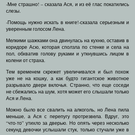
-Мне страшно! – сказала Ася, и из её глас покатились
слезы.
-Помощь нужно искать в книге!-сказала серьезным и
уверенным голосом Лена.
Мелкими шажками она двинулась на кухню, оставив в
коридоре Асю, которая сползла по стенке и села на
пол, обхватив голову руками и уткнувшись лицом в
колени от страха.
Тем временем скрежет увеличивался и был похож
уже не на кошку, а как будто гигантское животное
разрывало двери вклочья. Странно, что еще соседи
не сбежались на шум, хотя может его слышали только
Ася и Лена.
Можно было все свалить на алкоголь, но Лена пила
меньше, а Ася с перепугу протрезвела. Вдруг, это
“что-то” утихло за дверью. Но опять через несколько
секунд девочки услышали стук, только стучали уже в