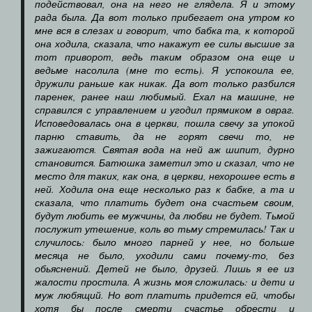
подействовал, она на него не глядела. Я и этому
рада была. Да вот только прибегает она утром ко
мне вся в слезах и говорит, что бабка та, к которой
она ходила, сказала, что накажут ее силы высшие за
тот приворот, ведь таким образом она еще и
ведьме насолила (мне то есть). Я успокоила ее,
дружили раньше как никак. Да вот только разбился
паренек, ранее наш любимый. Ехал на машине, не
справился с управлением и угодил прямиком в овраг.
Исповедовалась она в церкви, пошла свечу за упокой
парню ставить, да не горят свечи то, не
зажигаются. Святая вода на ней аж шипит, дурно
становится. Батюшка заметил это и сказал, что не
место для таких, как она, в церкви, нехорошее есть в
ней. Ходила она еще несколько раз к бабке, а та и
сказала, что платить будет она счастьем своим,
будут любить ее мужчины, да любви не будет. Тьмой
послужит утешение, коль во тьму стремилась! Так и
случилось: было много парней у нее, но больше
месяца не было, уходили сами почему-то, без
обьяснений. Детей не было, друзей. Лишь я ее из
жалости простила. А жизнь моя сложилась: и дети и
муж любящий. Но вот платить придется ей, чтобы
хотя бы после смерти счастье обрести и