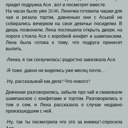
придет подружка Ася , вот и посмотрят вместе.
На часах было уже 20.00, Леночка готовила чашки для
чая и резала тортик, давненько они с Аськой не
собирались вечерком на свои девичьи посиделки. В
дверь позвонили, Лена поспешила открыть двери, на
пороге стояла Ася с коробкой конфет и шампанским.
Лена была готова к тому, что подруга принесет
выпить.
-Ленка, я так соскучилась!-радостно завизжала Ася.
-Я тоже, давно не виделись уже месяц почти…
-Ну, рассказывай как дела? Что нового?
Девчонки разговорились, забыли про чай и смаковали
шампанское с конфетами и тортом. Разговорились о
том о сем, и Лена рассказала о случае недавно
произошедшим с ней.
-Ну, так ты посмотрела что это за книжка?-спросила
Ася.