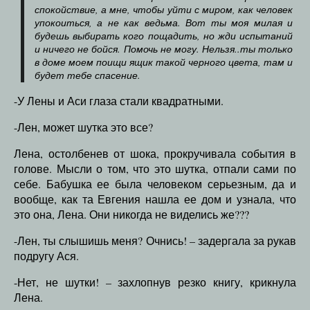
спокойствие, а мне, чтобы уйти с миром, как человек
упокоиться, а не как ведьма. Вот ты моя милая и
будешь выбирать кого пощадить, но жди испытаний
и ничего не бойся. Помочь не могу. Нельзя..ты только
в доме моем поищи ящик такой черного цвета, там и
будет тебе спасение.
-У Лены и Аси глаза стали квадратными.
-Лен, может шутка это все?
Лена, остолбенев от шока, прокручивала события в
голове. Мысли о том, что это шутка, отпали сами по
себе. Бабушка ее была человеком серьезным, да и
вообще, как та Евгения нашла ее дом и узнала, что
это она, Лена. Они никогда не виделись же???
-Лен, ты слышишь меня? Очнись! – задергала за рукав
подругу Ася.
-Нет, не шутки! – захлопнув резко книгу, крикнула
Лена.