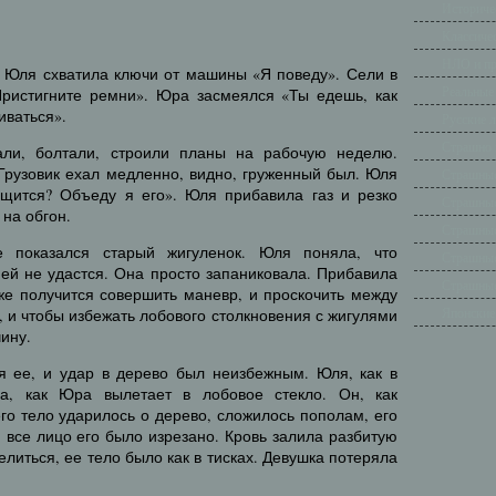
Историче
Классиче
НЛО и п
 Юля схватила ключи от машины «Я поведу». Сели в
Реальные
Пристигните ремни». Юра засмеялся «Ты едешь, как
иваться».
Русские 
Страшно 
али, болтали, строили планы на рабочую неделю.
 Грузовик ехал медленно, видно, груженный был. Юля
Страшные
ащится? Объеду я его». Юля прибавила газ и резко
Страшные
на обгон.
Страшные
е показался старый жигуленок. Юля поняла, что
Страшные
ей не удастся. Она просто запаниковала. Прибавила
Страшные
 же получится совершить маневр, и проскочить между
Японские
 и чтобы избежать лобового столкновения с жигулями
ину.
 ее, и удар в дерево был неизбежным. Юля, как в
а, как Юра вылетает в лобовое стекло. Он, как
его тело ударилось о дерево, сложилось пополам, его
, все лицо его было изрезано. Кровь залила разбитую
литься, ее тело было как в тисках. Девушка потеряла