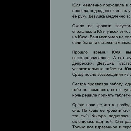
Юля медленно приходила в се
провода подведены к ее телу
ее руку. Девушка медленно вс
Около ее кровати засуети
спрашивала Юля у всех этих 
на Юлю. Ваш муж умер на опе
если бы он и остался в живых
Прошло время, Юля выш
восстанавливалось. А вот д
депрессия. Девушка чувст
успокоительные таблетки. Юл
Сразу после возвращения из 
Сестра проявляла заботу, од
тебе не помогают, вот я куп
ночь решила принять таблетки
Среди ночи ее что-то разбу
сна. На краю ее кровати кто
это ты?» Фигура поднялась
склонилась над ней. Юля ра
Только все изрезанное и ок