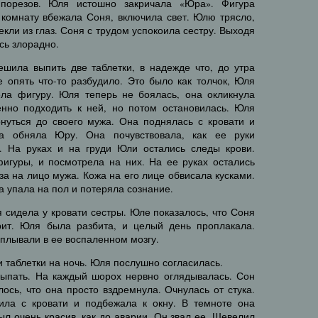
 порезов. Юля истошно закричала «Юра». Фигура
в комнату вбежала Соня, включила свет. Юлю трясло,
екли из глаз. Соня с трудом успокоила сестру. Выходя
сь злорадно.
ила выпить две таблетки, в надежде что, до утра
е опять что-то разбудило. Это было как толчок, Юля
ела фигуру. Юля теперь не боялась, она окликнула
нно подходить к ней, но потом остановилась. Юля
онуться до своего мужа. Она поднялась с кровати и
а обняла Юру. Она почувствовала, как ее руки
. На руках и на груди Юли остались следы крови.
фигуры, и посмотрела на них. На ее руках остались
за на лицо мужа. Кожа на его лице обвисала кусками.
а упала на пол и потеряла сознание.
 сидела у кровати сестры. Юле показалось, что Соня
рит. Юля была разбита, и целый день проплакала.
плывали в ее воспаленном мозгу.
 таблетки на ночь. Юля послушно согласилась.
сыпать. На каждый шорох нервно оглядывалась. Сон
лось, что она просто вздремнула. Очнулась от стука.
ила с кровати и подбежала к окну. В темноте она
л очень красив, как до аварии. Он звал ее. Шевелил