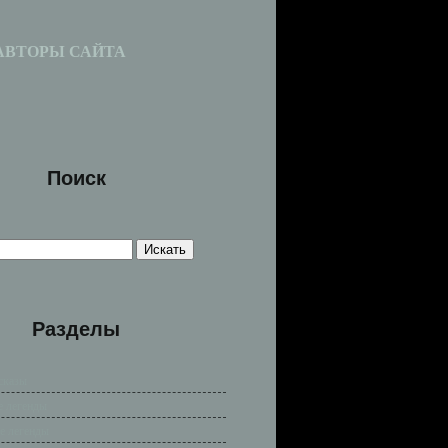
АВТОРЫ САЙТА
Поиск
Разделы
сказы
е легенды
е легенды