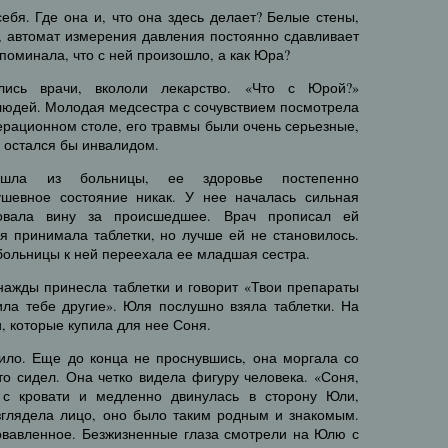
бя. Где она и, что она здесь делает? Белые стены,
, автомат измерения давления постоянно сдавливает
поминала, что с ней произошло, а как Юра?
лись врачи, вкололи лекарство. «Что с Юрой?»
людей. Молодая медсестра с сочувствием посмотрела
рационном столе, его травмы были очень серьезные,
, остался бы инвалидом.
ла из больницы, ее здоровье постепенно
ушевное состояние никак. У нее началась сильная
вовала вину за происшедшее. Врач прописал ей
я принимала таблетки, но лучше ей не становилось.
больницы к ней переехала ее младшая сестра.
нажды принесла таблетки и говорит «Твои препараты
ила тебе другие». Юля послушно взяла таблетки. На
, которые купила для нее Соня.
дило. Еще до конца не проснувшись, она моргала со
-то сидел. Она четко видела фигуру человека. «Соня,
 с кровати и медленно двинулась в сторону Юли,
зглядела лицо, оно было таким родным и знакомым.
ровавленное. Безжизненные глаза смотрели на Юлю с