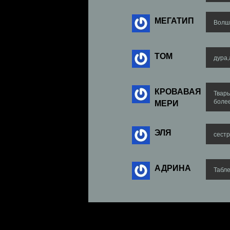
МЕГАТИП
Волш
ТОМ
дура,
КРОВАВАЯ
Тварь
МЕРИ
боле
ЭЛЯ
сестр
АДРИНА
Табле