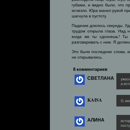
губами, и видно было, что п
исчезло. Юра манил рукой пр
шагнула в пустоту.
Падение длилось секунды. Уд
трудом открыла глаза. Над 
когда же ты сдохнешь? Ты
разговаривать с ним. Я должна
Это были последние слова, 
не открывались.
8 комментариев
СВЕТЛАНА
ужасн
а ист
KAISA
О, же
АЛИНА
истор
пост