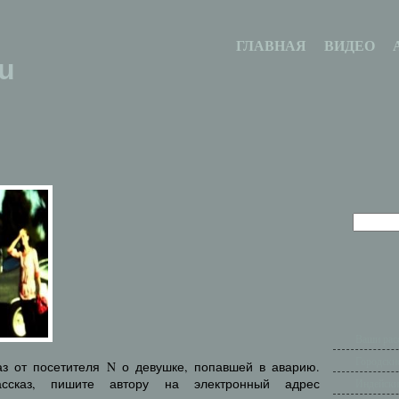
ГЛАВНАЯ
ВИДЕО
u
Ваши рас
Городски
аз от посетителя N о девушке, попавшей в аварию.
ссказ, пишите автору на электронный адрес
Индейски