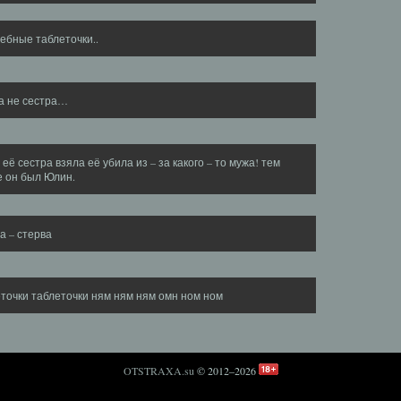
ебные таблеточки..
а не сестра…
 её сестра взяла её убила из – за какого – то мужа! тем
е он был Юлин.
а – стерва
точки таблеточки ням ням ням омн ном ном
OTSTRAXA.su
© 2012–2026