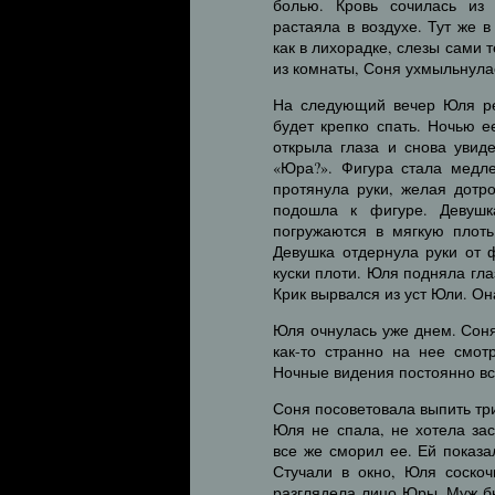
болью. Кровь сочилась из
растаяла в воздухе. Тут же 
как в лихорадке, слезы сами т
из комнаты, Соня ухмыльнула
На следующий вечер Юля реш
будет крепко спать. Ночью е
открыла глаза и снова увид
«Юра?». Фигура стала медле
протянула руки, желая дотр
подошла к фигуре. Девушк
погружаются в мягкую плоть
Девушка отдернула руки от 
куски плоти. Юля подняла гла
Крик вырвался из уст Юли. Он
Юля очнулась уже днем. Соня
как-то странно на нее смот
Ночные видения постоянно вс
Соня посоветовала выпить три
Юля не спала, не хотела за
все же сморил ее. Ей показа
Стучали в окно, Юля соскоч
разглядела лицо Юры. Муж бы