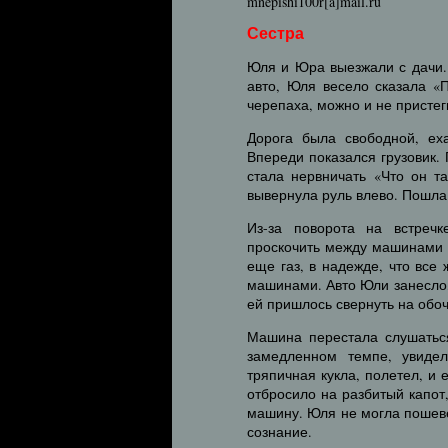
mnepishi100r[a]mail.ru
Сестра
Юля и Юра выезжали с дачи.
авто, Юля весело сказала «
черепаха, можно и не пристег
Дорога была свободной, ех
Впереди показался грузовик.
стала нервничать «Что он т
вывернула руль влево. Пошла 
Из-за поворота на встречк
проскочить между машинами 
еще газ, в надежде, что все
машинами. Авто Юли занесло,
ей пришлось свернуть на обоч
Машина перестала слушаться
замедленном темпе, увидел
тряпичная кукла, полетел, и 
отбросило на разбитый капот
машину. Юля не могла пошеве
сознание.