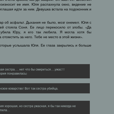
роизносит ее имя. Юля распахнула окно, видение не
иглашая идти за ним. Девушка встала на подоконник и
ар об асфальт. Дыхания не было, мозг онемел. Юля с
ней стояла Соня. Ее лицо перекосило от злобы. «Да
 убила Юру, я его так любила. Я могла хотя бы
 отомстить за него. Тебе не место в этой жизни».
которые услышала Юля. Ее глаза закрылись и больше
ая сестра…. нет что бы смириться….ужас!!!
ория понравилась)
нское коварство! Вот так сестра-убийца.
ия хорошая, но сестра ужасная, я бы так никогда не
упила…