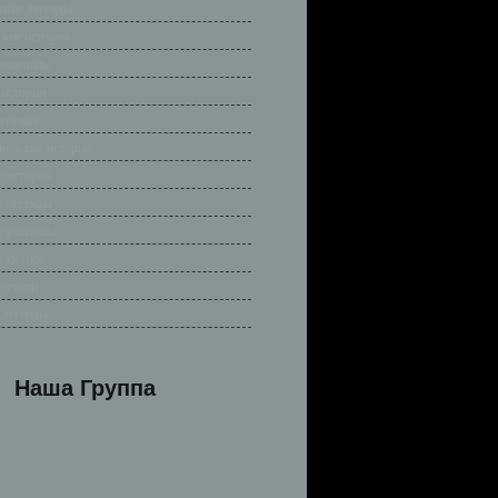
ские легенды
ские истории
ришельцы
 истории
легенды
весёлые истории
 истории
 легенды
 рассказы
 сказки
 стихи
 легенды
Наша Группа