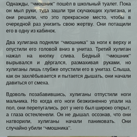
Однажды, “чмошник” пошёл в школьный туалет. Пока
он мыл руки, туда зашли три скучающих хулигана, и
они решили, что это прекрасное место, чтобы в
очередной раз унизить свою жертву. Они потащили
его в одну из кабинок.
Два хулигана подняли “чмошника” за ноги к верху и
опустили его головой вниз в унитаз. Третий хулиган
нажал на кнопку слива. Бедный “чмошник”
вырывался и дёргался, размахивая руками, но
хулиганы лишь глубже опустили его в унитаз. Слыша,
как он захлёбывается и пытается дышать, они начали
давиться от смеха.
Вдоволь позабавившись, хулиганы отпустили ноги
мальчика. Но когда его ноги безжизненно упали на
пол, они перепугались. рот у него был широко открыт,
а глаза остекленели. Он не дышал. осознав, что они
натворили, хулиганы начали паниковать. Они
случайно убили “чмошника”.