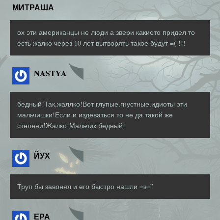
МИТРАША
ох эти американцы не люди а звери какието придел то
есть жалко через 10 лет вытворять такое будут =( !!!
NASTYA
бедный!Так,жаллко!Вот глупые,гнустные,идиоты эти
мальчишки!Если и издеваться то не да такой же
степени!Жалко!Мальчик бедный!
ЙУХ
Труп бы завонял и его быстро нашли =з=”
ЕРА