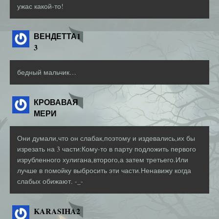
ужас какой-то!
ВЕНДЕТТА1
3
бедный мальчик…
КРОВАВАЯ
МЕРИ
Они думали,что он слабак,поэтому и издевались,их бы
изрезать на 3 части:Кому-то в парту подложить первого
изрубленного хулигана,второго,а затем третьего.Или
лучше в помойку выбросить эти части.Ненавижу когда
слабых обижают. -_-
KARASIHA2