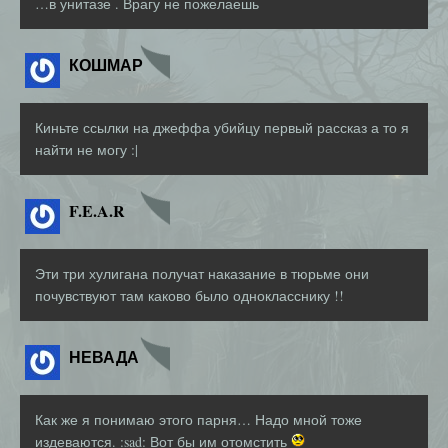
…в унитазе . Врагу не пожелаешь
КОШМАР
Киньте ссылки на джеффа убийцу первый рассказ а то я
найти не могу :|
F.E.A.R
Эти три хулигана получат наказание в тюрьме они
почувствуют там каково было однокласснику !!
НЕВАДА
Как же я понимаю этого парня… Надо мной тоже
издеваются. :sad: Вот бы им отомстить