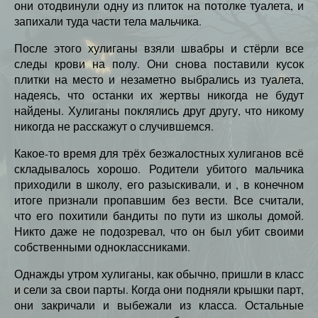
они отодвинули одну из плиток на потолке туалета, и
запихали туда части тела мальчика.
После этого хулиганы взяли швабры и стёрли все
следы крови на полу. Они снова поставили кусок
плитки на место и незаметно выбрались из туалета,
надеясь, что останки их жертвы никогда не будут
найдены. Хулиганы поклялись друг другу, что никому
никогда не расскажут о случившемся.
Какое-то время для трёх безжалостных хулиганов всё
складывалось хорошо. Родители убитого мальчика
приходили в школу, его разыскивали, и , в конечном
итоге признали пропавшим без вести. Все считали,
что его похитили бандиты по пути из школы домой.
Никто даже не подозревал, что он был убит своими
собственными одноклассниками.
Однажды утром хулиганы, как обычно, пришли в класс
и сели за свои парты. Когда они подняли крышки парт,
они закричали и выбежали из класса. Остальные