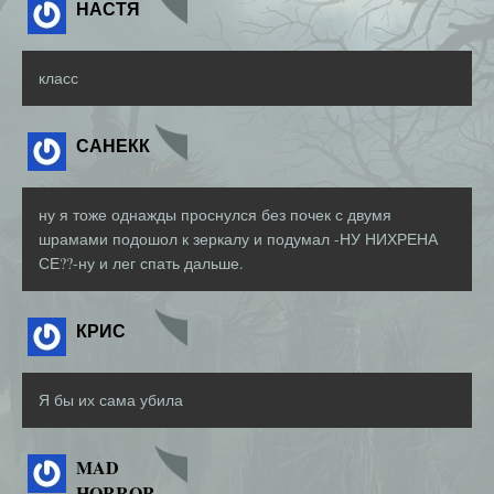
НАСТЯ
класс
САНЕКК
ну я тоже однажды проснулся без почек с двумя
шрамами подошол к зеркалу и подумал -НУ НИХРЕНА
СЕ??-ну и лег спать дальше.
КРИС
Я бы их сама убила
MAD
HORROR