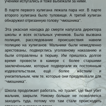
ученики испугались и тоже выбежали за ними.
В парте первого хулигана лежала пара ног. В парте
второго хулигана было туловище. А третий хулиган
обнаружил отрезанную голову “чмошника”.
Эта ужасная находка до смерти напугала директора
школы и всех остальных учеников. Была вызвана
полиция, расследование происшествия навели
полицию на хулиганов. Мальчики были немедленно
арестованы, подверглись уголовному наказанию и
были отправлены в тюрьму. Им пришлось долгое
время провести в камере с более старшими
заключёнными, которые подвергали их постоянным
издевательствам, ещё более жёстким и
унизительным, чем те, которые они придумывали для
“чмошника”.
Школа продолжает работать, но туалет, где был убит
мальчик, закрыли. Никому больше не позволяется
заходить туда, потому что там стали происходить
странные и ужасные вещи.