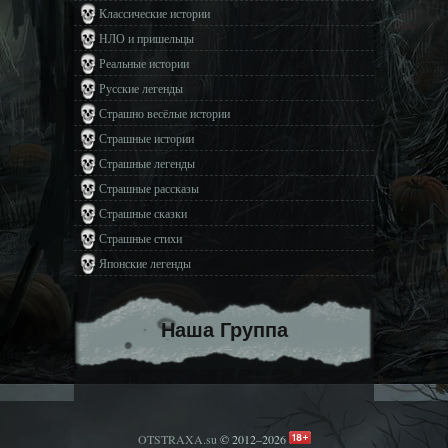
Классические истории
НЛО и пришельцы
Реальные истории
Русские легенды
Страшно весёлые истории
Страшные истории
Страшные легенды
Страшные рассказы
Страшные сказки
Страшные стихи
Японские легенды
Наша Группа
OTSTRAXA.su
© 2012–2026