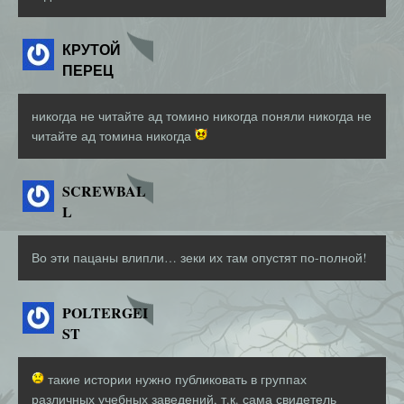
КРУТОЙ
ПЕРЕЦ
никогда не читайте ад томино никогда поняли никогда не
читайте ад томина никогда
SCREWBAL
L
Во эти пацаны влипли… зеки их там опустят по-полной!
POLTERGEI
ST
такие истории нужно публиковать в группах
различных учебных заведений, т.к. сама свидетель