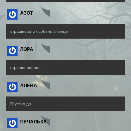
АЗОТ
страшновато особено в конце
ЛОРА
страшнооооооо
АЛЁНА
Грустно,да…
ПЕЧАЛЬКА