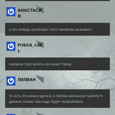
АНАСТАСИ
Я
а кто-нибудь пробывал этого призрака вызывать?
POKER_GIR
L
неужели труп вонять не начал? бред
ЛИЛИАН
то есть это можно делать в любом школьном туалете?я
думала только там.надо будет попробовать