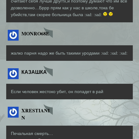
считают себя лучше другтх,и поэтому думают что им всё
дозволенно…Бррр прям как у нас в школе,тока бе
убийств,там скорее больница была :sad: :sad:
MONRO68E
жалко парня надо же быть такими уродами :sad: :sad: :sad:
КАЗАШКА
Если человек жестоко убит, он попадет в рай
XRESTIANI
N
Печальная смерть…