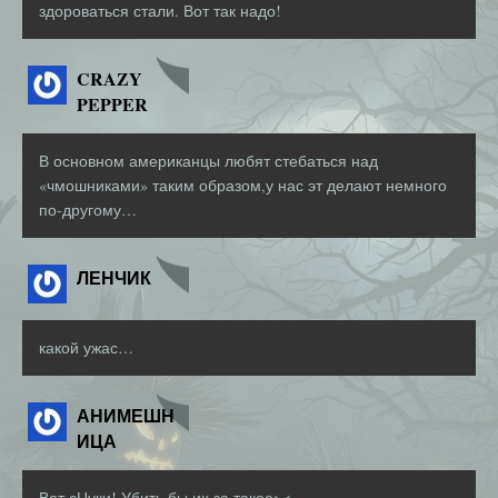
здороваться стали. Вот так надо!
CRAZY
PEPPER
В основном американцы любят стебаться над
«чмошниками» таким образом,у нас эт делают немного
по-другому…
ЛЕНЧИК
какой ужас…
АНИМЕШН
ИЦА
Вот сЦуки! Убить бы их за такое><