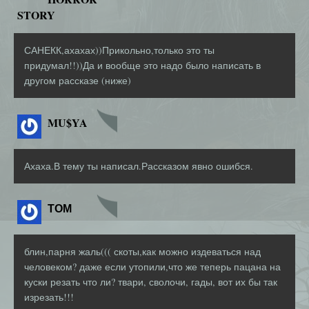
STORY
САНЕКК,ахахах))Прикольно,только это ты
придумал!!))Да и вообще это надо было написать в
другом рассказе (ниже)
MU$YA
Ахаха.В тему ты написал.Рассказом явно ошибся.
ТОМ
блин,парня жаль((( скоты,как можно издеваться над
человеком? даже если утопили,что же теперь пацана на
куски резать что ли? твари, сволочи, гады, вот их бы так
изрезать!!!