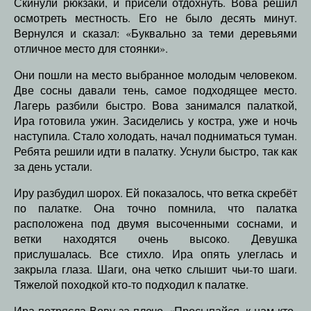
Скинули рюкзаки, и присели отдохнуть. Вова решил
осмотреть местность. Его не было десять минут.
Вернулся и сказал: «Буквально за теми деревьями
отличное место для стоянки».
Они пошли на место выбранное молодым человеком.
Две сосны давали тень, самое подходящее место.
Лагерь разбили быстро. Вова занимался палаткой,
Ира готовила ужин. Засиделись у костра, уже и ночь
наступила. Стало холодать, начал подниматься туман.
Ребята решили идти в палатку. Уснули быстро, так как
за день устали.
Иру разбудил шорох. Ей показалось, что ветка скребёт
по палатке. Она точно помнила, что палатка
расположена под двумя высоченными соснами, и
ветки находятся очень высоко. Девушка
прислушалась. Все стихло. Ира опять улеглась и
закрыла глаза. Шаги, она четко слышит чьи-то шаги.
Тяжелой походкой кто-то подходил к палатке.
Ира потрясла Вову за плечо. «Просыпайся, к нам кто-