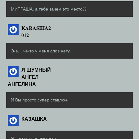
МИТРАША, а тебе зачем это место??
KARASIHA2
012
Э-э… чё-то у меня слов нету.
Я ШУМНЫЙ
АНГЕЛ
АНГЕЛИНА
N Вы просто супер ставлю+
КАЗАШКА
N , вы мне нравитесь)