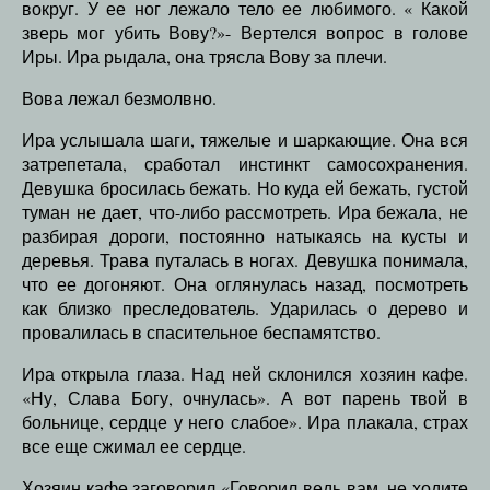
вокруг. У ее ног лежало тело ее любимого. « Какой
зверь мог убить Вову?»- Вертелся вопрос в голове
Иры. Ира рыдала, она трясла Вову за плечи.
Вова лежал безмолвно.
Ира услышала шаги, тяжелые и шаркающие. Она вся
затрепетала, сработал инстинкт самосохранения.
Девушка бросилась бежать. Но куда ей бежать, густой
туман не дает, что-либо рассмотреть. Ира бежала, не
разбирая дороги, постоянно натыкаясь на кусты и
деревья. Трава путалась в ногах. Девушка понимала,
что ее догоняют. Она оглянулась назад, посмотреть
как близко преследователь. Ударилась о дерево и
провалилась в спасительное беспамятство.
Ира открыла глаза. Над ней склонился хозяин кафе.
«Ну, Слава Богу, очнулась». А вот парень твой в
больнице, сердце у него слабое». Ира плакала, страх
все еще сжимал ее сердце.
Хозяин кафе заговорил «Говорил ведь вам, не ходите