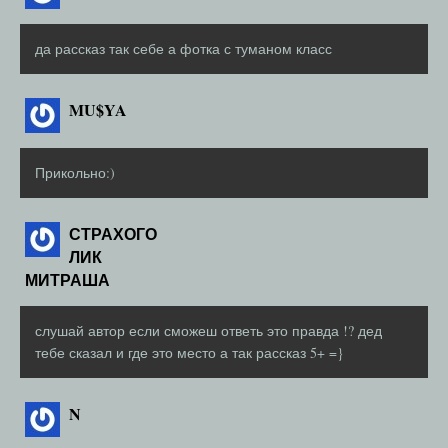
да рассказ так себе а фотка с туманом класс
MU$YA
Прикольно:)
СТРАХОГО
ЛИК
МИТРАША
слушай автор если сможеш ответь это правда !? дед
тебе сказал и где это место а так рассказ 5+ =}
N