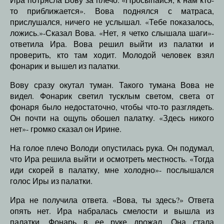
то приближается». Вова поднялся с матраса,
прислушался, ничего не услышал. «Тебе показалось,
ложись.»-Сказал Вова. «Нет, я четко слышала шаги»-
ответила Ира. Вова решил выйти из палатки и
проверить, кто там ходит. Молодой человек взял
фонарик и вышел из палатки.
Вову сразу окутал туман. Такого тумана Вова не
видел. Фонарик светил тусклым светом, света от
фонаря было недостаточно, чтобы что-то разглядеть.
Он почти на ощупь обошел палатку. «Здесь никого
нет»- громко сказал он Ирине.
На голое плечо Володи опустилась рука. Он подумал,
что Ира решила выйти и осмотреть местность. «Тогда
иди скорей в палатку, мне холодно»- послышался
голос Иры из палатки.
Ира не получила ответа. «Вова, ты здесь?» Ответа
опять нет. Ира набралась смелости и вышла из
палатки. Фонарь в ее руке дрожал. Она стала