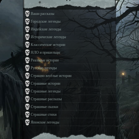
Ваши рассказы
Городские легенды
Индейские легенды
Исторические легенды
Классические истории
НЛО и пришельцы
Реальные истории
Русские легенды
Страшно весёлые истории
Страшные истории
Страшные легенды
Страшные рассказы
Страшные сказки
Страшные стихи
Японские легенды