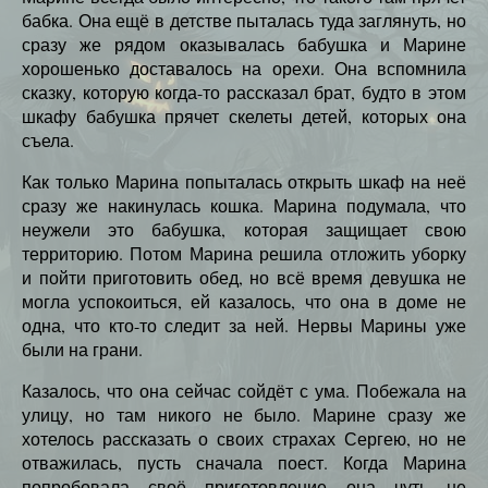
бабка. Она ещё в детстве пыталась туда заглянуть, но
сразу же рядом оказывалась бабушка и Марине
хорошенько доставалось на орехи. Она вспомнила
сказку, которую когда-то рассказал брат, будто в этом
шкафу бабушка прячет скелеты детей, которых она
съела.
Как только Марина попыталась открыть шкаф на неё
сразу же накинулась кошка. Марина подумала, что
неужели это бабушка, которая защищает свою
территорию. Потом Марина решила отложить уборку
и пойти приготовить обед, но всё время девушка не
могла успокоиться, ей казалось, что она в доме не
одна, что кто-то следит за ней. Нервы Марины уже
были на грани.
Казалось, что она сейчас сойдёт с ума. Побежала на
улицу, но там никого не было. Марине сразу же
хотелось рассказать о своих страхах Сергею, но не
отважилась, пусть сначала поест. Когда Марина
попробовала своё приготовление она чуть не