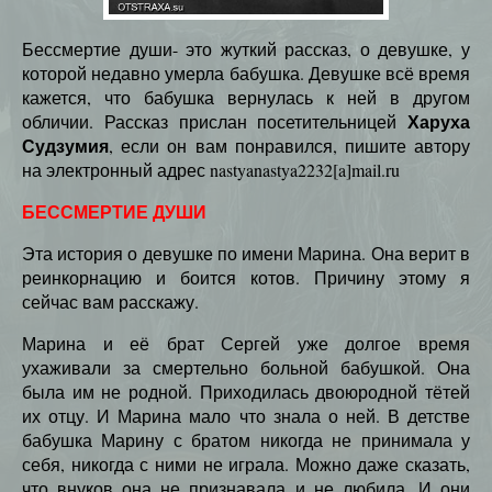
Бессмертие души- это жуткий рассказ, о девушке, у
которой недавно умерла бабушка. Девушке всё время
кажется, что бабушка вернулась к ней в другом
Харуха
обличии. Рассказ прислан посетительницей
Судзумия
, если он вам понравился, пишите автору
на электронный адрес nastyanastya2232[a]mail.ru
БЕССМЕРТИЕ ДУШИ
Эта история о девушке по имени Марина. Она верит в
реинкорнацию и боится котов. Причину этому я
сейчас вам расскажу.
Марина и её брат Сергей уже долгое время
ухаживали за смертельно больной бабушкой. Она
была им не родной. Приходилась двоюродной тётей
их отцу. И Марина мало что знала о ней. В детстве
бабушка Марину с братом никогда не принимала у
себя, никогда с ними не играла. Можно даже сказать,
что внуков она не признавала и не любила. И они