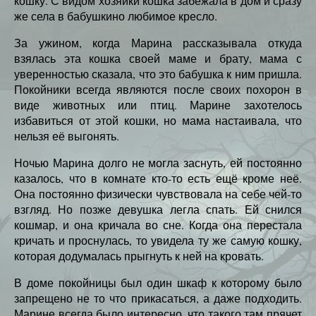
кошку. С видом хозяйки кошка забежала в дом и сразу
же села в бабушкино любимое кресло.
За ужином, когда Марина рассказывала откуда
взялась эта кошка своей маме и брату, мама с
уверенностью сказала, что это бабушка к ним пришла.
Покойники всегда являются после своих похорон в
виде животных или птиц. Марине захотелось
избавиться от этой кошки, но мама настаивала, что
нельзя её выгонять.
Ночью Марина долго не могла заснуть, ей постоянно
казалось, что в комнате кто-то есть ещё кроме неё.
Она постоянно физически чувствовала на себе чей-то
взгляд. Но позже девушка легла спать. Ей снился
кошмар, и она кричала во сне. Когда она перестала
кричать и проснулась, то увидела ту же самую кошку,
которая додумалась прыгнуть к ней на кровать.
В доме покойницы был один шкаф к которому было
запрещено не то что прикасаться, а даже подходить.
Марине всегда было интересно, что такого там прячет