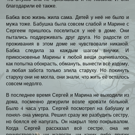
благодарили её также.
Бабка всю жизнь жила сама. Детей у неё не было и
мужа тоже. Бабушка была совсем слабой и Марине с
Сергеем пришлось поселиться у неё в доме. Они
пытались поддерживать друг друга. Но радости от
проживания в этом доме не чувствовали никакой.
Бабка следила за каждым шагом внучки. И
прикосновенье Марины к любой вещи оценивалось,
как попытка обокрасть, обмануть, вынести всё издому,
а любая забота только злила старуху. Но покинуть
старуху они не могла, они знали, что жить её осталось
совсем недолго.
В последнее время Сергей и Марина не выходили из
дома, посменно дежурили возле кровати больной.
Было 4 часа утра. Сергей посмотрел на бабушку и
понял- она умерла. Решил сразу же разбудить сестру,
но боялся её напугать. Он накрыл тело покрывалом.
Когда Сергей рассказал всё сестре, она не
почувствовала ни жалости, ни каких либо других