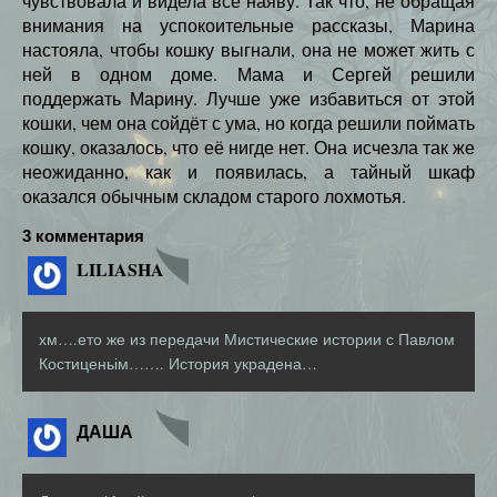
чувствовала и видела всё наяву. Так что, не обращая
внимания на успокоительные рассказы, Марина
настояла, чтобы кошку выгнали, она не может жить с
ней в одном доме. Мама и Сергей решили
поддержать Марину. Лучше уже избавиться от этой
кошки, чем она сойдёт с ума, но когда решили поймать
кошку, оказалось, что её нигде нет. Она исчезла так же
неожиданно, как и появилась, а тайный шкаф
оказался обычным складом старого лохмотья.
3 комментария
LILIASHA
хм….ето же из передачи Мистические истории с Павлом
Костиценьім……. История украдена…
ДАША