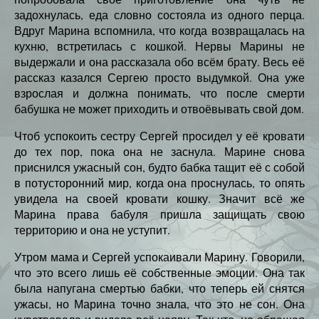
задохнулась, еда словно состояла из одного перца.
Вдруг Марина вспомнила, что когда возвращалась на
кухню, встретилась с кошкой. Нервы Марины не
выдержали и она рассказала обо всём брату. Весь её
рассказ казался Сергею просто выдумкой. Она уже
взрослая и должна понимать, что после смерти
бабушка не может приходить и отвоёвывать свой дом.
Чтоб успокоить сестру Сергей просидел у её кровати
до тех пор, пока она не заснула. Марине снова
приснился ужасный сон, будто бабка тащит её с собой
в потусторонний мир, когда она проснулась, то опять
увидела на своей кровати кошку. Значит всё же
Марина права бабуля пришла защищать свою
территорию и она не уступит.
Утром мама и Сергей успокаивали Марину. Говорили,
что это всего лишь её собственные эмоции. Она так
была напугана смертью бабки, что теперь ей снятся
ужасы, но Марина точно знала, что это не сон. Она