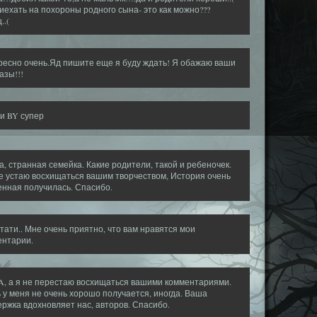
иехать на похороны родного сына- это как можно???
..(
ресно очень.Яд пишите еще я буду ждать! Я обажаю ваши
азы!!!
и BY супер
, странная семейка. Какие родители, такой и ребеночек.
е устаю восхищаться вашим творчеством, История очень
нная получилась. Спасибо.
стати.. Мне очень приятно, что вам нравятся мои
ентарии.
A, а я не перестаю восхищаться вашими комментариями.
 у меня не очень хорошо получается, иногда. Ваша
ржка вдохновляет нас, авторов. Спасибо.