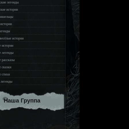
ские легенды
ские истории
ришельцы
 истории
легенды
весёлые истории
 истории
 легенды
 рассказы
 сказки
 стихи
 легенды
Наша Группа