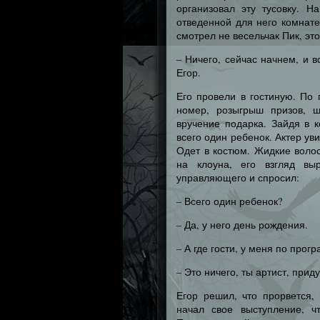
организовал эту тусовку. Н
отведенной для него комнате
смотрел не весельчак Пик, эт
– Ничего, сейчас начнем, и 
Егор.
Его провели в гостиную. По 
номер, розыгрыш призов, ш
вручение подарка. Зайдя в 
всего один ребенок. Актер ув
Одет в костюм. Жидкие воло
на клоуна, его взгляд вы
управляющего и спросил:
– Всего один ребенок?
– Да, у него день рождения.
– А где гости, у меня по прог
– Это ничего, ты артист, прид
Егор решил, что прорвется,
начал свое выступление, ч