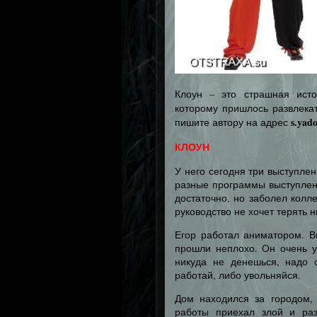
Клоун – это страшная ист
которому пришлось развлекат
s.yad
пишите автору на адрес
КЛОУН
У него сегодня три выступлен
разные программы выступлен
достаточно, но заболел колл
руководство не хочет терять н
Егор работал аниматором. В
прошли неплохо. Он очень у
никуда не денешься, надо о
работай, либо увольняйся.
Дом находился за городом, 
работы приехал злой и раз