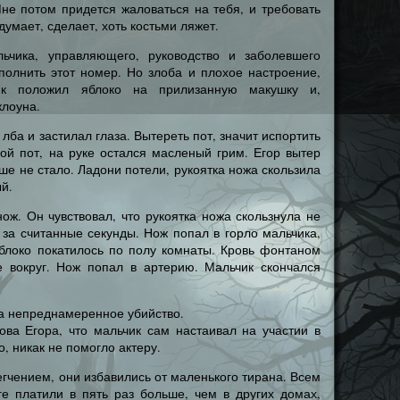
не потом придется жаловаться на тебя, и требовать
удумает, сделает, хоть костьми ляжет.
ьчика, управляющего, руководство и заболевшего
полнить этот номер. Но злоба и плохое настроение,
ик положил яблоко на прилизанную макушку и,
клоуна.
 лба и застилал глаза. Вытереть пот, значит испортить
кой пот, на руке остался масленый грим. Егор вытер
ше не стало. Ладони потели, рукоятка ножа скользила
ый.
ож. Он чувствовал, что рукоятка ножа скользнула не
о за считанные секунды. Нож попал в горло мальчика,
Яблоко покатилось по полу комнаты. Кровь фонтаном
е вокруг. Нож попал в артерию. Мальчик скончался
за непреднамеренное убийство.
ва Егора, что мальчик сам настаивал на участии в
, никак не помогло актеру.
егчением, они избавились от маленького тирана. Всем
ге платили в пять раз больше, чем в других домах,