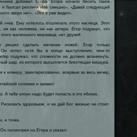
инника добивал Егора. Егора начало бесить такое
я и бросал реплики «Не смешно», «Давай следующий
ого зверя нет», «Это я уже видел».
й гнев. Ему хотелось отшлепать этого наглеца. Этот
, ни как человека, ни как актера. Егор подумал, что
 этого маленького мерзавца, нет друзей.
р решил сделать метание ножей. Егор только
 Он хотел хотя бы в конце выступления, чем-то
ктер подумал, что сложности не должно возникнуть.
ный шар, из которого высыплется блестящая мишура.
я к номеру, заинтересованно, впервые за весь вечер,
итайской соломки и заявил:
. А тебе клоун надо будет попасть в это яблоко.
. Рисковать здоровьем, и не дай Бог жизнью не стоит.
к, и точка.
Он посмотрел на Егора и сказал: