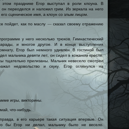
а этом празднике Егор выступал в роли клоуна. В
 он переоделся и наложил грим. Из зеркала на него
о его сценическое имя, а клоун со злым лицом.
все пойдет, как по маслу — сказал своему отражению
программе у него несколько трюков. Гимнастический
арады, и многое другое. И в конце выступления
комнату, Егор был немного удивлен. В гостиной был
идел мальчика девяти лет, он сидел в кожаном кресле.
сы тщательно прилизаны. Мальчик невесело смотрел
ражал недовольство и скуку. Егор оглянулся на
рамме игры, викторины.
умай, что-нибудь.
 правда, в его карьере такая ситуация впервые. Он
то бы Егор ни делал, мальчику было не весело.