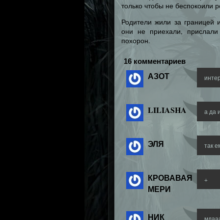
только чтобы не беспокоили 
Родители жили за границей 
они не приехали, прислали
похорон.
16 комментариев
АЗОТ
инте
LILIASHA
а да 
ЭЛЯ
так е
КРОВАВАЯ
+
МЕРИ
НИК
мдааа