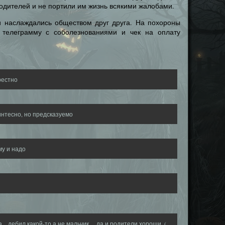
родителей и не портили им жизнь всякими жалобами.
и наслаждались обществом друг друга. На похороны
 телеграмму с соболезнованиями и чек на оплату
рестно
интесно, но предсказуемо
му и надо
…дебил какой-то,а не мальчик….да и родители хороши..(