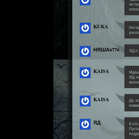
не пр
пипец
KUKA
Инте
расск
НЯША6776
ЯД,N 
KAISA
Мдааа
ЯД, н
жизне
KAISA
Да, к
комм
ЯД
KAIS
Пусть
подде