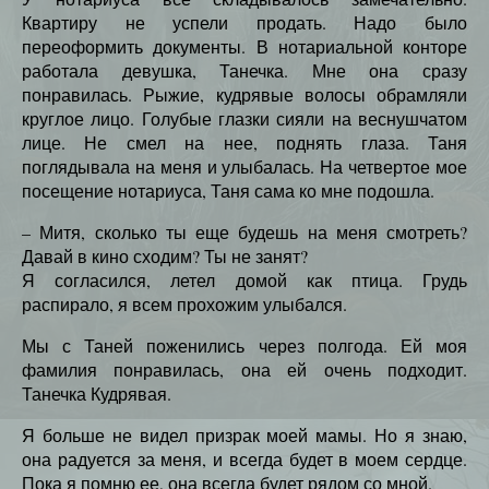
Квартиру не успели продать. Надо было
переоформить документы. В нотариальной конторе
работала девушка, Танечка. Мне она сразу
понравилась. Рыжие, кудрявые волосы обрамляли
круглое лицо. Голубые глазки сияли на веснушчатом
лице. Не смел на нее, поднять глаза. Таня
поглядывала на меня и улыбалась. На четвертое мое
посещение нотариуса, Таня сама ко мне подошла.
– Митя, сколько ты еще будешь на меня смотреть?
Давай в кино сходим? Ты не занят?
Я согласился, летел домой как птица. Грудь
распирало, я всем прохожим улыбался.
Мы с Таней поженились через полгода. Ей моя
фамилия понравилась, она ей очень подходит.
Танечка Кудрявая.
Я больше не видел призрак моей мамы. Но я знаю,
она радуется за меня, и всегда будет в моем сердце.
Пока я помню ее, она всегда будет рядом со мной.