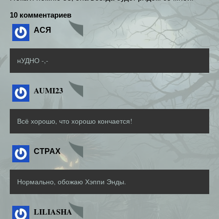
10 комментариев
АСЯ
нУДНО -,-
AUMI23
Всё хорошо, что хорошо кончается!
СТРАХ
Нормально, обожаю Хэппи Энды.
LILIASHA