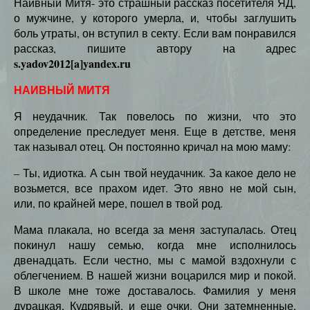
Наивный Митя- это страшный рассказ посетителя ЯД,
о мужчине, у которого умерла, и, чтобы заглушить
боль утраты, он вступил в секту. Если вам понравился
рассказ, пишите автору на адрес
s.yadov2012[a]yandex.ru
НАИВНЫЙ МИТЯ
Я неудачник. Так повелось по жизни, что это
определение преследует меня. Еще в детстве, меня
так называл отец. Он постоянно кричал на мою маму:
– Ты, идиотка. А сын твой неудачник. За какое дело не
возьмется, все прахом идет. Это явно не мой сын,
или, по крайней мере, пошел в твой род.
Мама плакала, но всегда за меня заступалась. Отец
покинул нашу семью, когда мне исполнилось
двенадцать. Если честно, мы с мамой вздохнули с
облегчением. В нашей жизни воцарился мир и покой.
В школе мне тоже доставалось. Фамилия у меня
дурацкая, Кудрявый, и еще очки. Они затемненные,