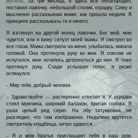
могилы
. За три месяца, я здесь все облагородил,
поставил лавочку, небольшой столик, оградку. Сижу и
мысленно рассказываю маме, как прошла неделя. В
принципе рассказывать-то и нечего.
Я взглянул на другой конец лавочки. Бог мой, мне
чудится, или я вижу силуэт моей мамы. Я смотрел во
все глаза. Мама смотрела на меня, улыбалась, кивала
головой. Она протянула руку ко мне. Я совсем не
испугался, мне хотелось дотронуться до нее. Я тоже
протянул руку. Сзади услышал голос, я резко
оглянулся:
– Мир тебе, добрый человек.
– Здравствуйте — растерянно ответил я. У оградки
стоял мужчина, широкий балахон, бритая голова. В
ушах целый ряд серег. На лбу татуировка, не
разглядел, что там изображено. Недалеко крутится
смотритель кладбища, хитро щурится.
– Я и мои братья приглашают тебя в наш дом.