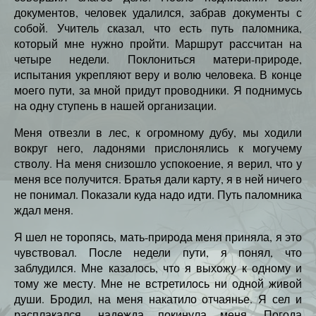
документов, человек удалился, забрав документы с
собой. Учитель сказал, что есть путь паломника,
который мне нужно пройти. Маршрут рассчитан на
четыре недели. Поклониться матери-природе,
испытания укрепляют веру и волю человека. В конце
моего пути, за мной придут проводники. Я поднимусь
на одну ступень в нашей организации.
Меня отвезли в лес, к огромному дубу, мы ходили
вокруг него, ладонями прислонялись к могучему
стволу. На меня снизошло успокоение, я верил, что у
меня все получится. Братья дали карту, я в ней ничего
не понимал. Показали куда надо идти. Путь паломника
ждал меня.
Я шел не торопясь, мать-природа меня приняла, я это
чувствовал. После недели пути, я понял, что
заблудился. Мне казалось, что я выхожу к одному и
тому же месту. Мне не встретилось ни одной живой
души. Бродил, на меня накатило отчаянье. Я сел и
расплакался, надежда покинула меня. Погода