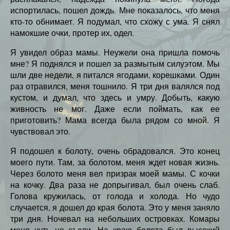
испортилась, пошел дождь. Мне показалось, что меня
кто-то обнимает. Я подумал, что схожу с ума. Я снял
намокшие очки, протер их, одел.
Я увидел образ мамы. Неужели она пришла помочь
мне? Я поднялся и пошел за размытым силуэтом. Мы
шли две недели, я питался ягодами, корешками. Один
раз отравился, меня тошнило. Я три дня валялся под
кустом, и думал, что здесь и умру. Добыть, какую
живность не мог. Даже если поймать, как ее
приготовить? Мама всегда была рядом со мной. Я
чувствовал это.
Я подошел к болоту, очень обрадовался. Это конец
моего пути. Там, за болотом, меня ждет новая жизнь.
Через болото меня вел призрак моей мамы. С кочки
на кочку. Два раза не допрыгивал, был очень слаб.
Голова кружилась, от голода и холода. Но чудо
случается, я дошел до края болота. Это у меня заняло
три дня. Ночевал на небольших островках. Комары
меня чуть не съели. На краю болота был высокий