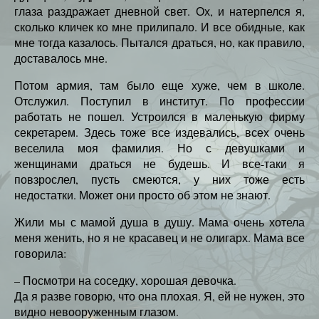
глаза раздражает дневной свет. Ох, и натерпелся я,
сколько кличек ко мне прилипало. И все обидные, как
мне тогда казалось. Пытался драться, но, как правило,
доставалось мне.
Потом армия, там было еще хуже, чем в школе.
Отслужил. Поступил в институт. По профессии
работать не пошел. Устроился в маленькую фирму
секретарем. Здесь тоже все издевались, всех очень
веселила моя фамилия. Но с девушками и
женщинами драться не будешь. И все-таки я
повзрослел, пусть смеются, у них тоже есть
недостатки. Может они просто об этом не знают.
Жили мы с мамой душа в душу. Мама очень хотела
меня женить, но я не красавец и не олигарх. Мама все
говорила:
– Посмотри на соседку, хорошая девочка.
Да я разве говорю, что она плохая. Я, ей не нужен, это
видно невооруженным глазом.