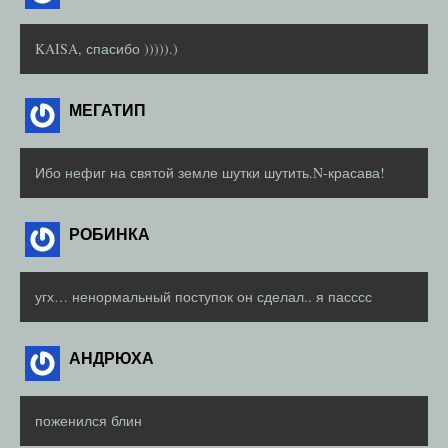
KAISA, спасибо ))))).)
МЕГАТИП
Ибо нефиг на святой земле шутки шутить.N-красава!
РОБИНКА
угх… ненормальный поступок он сделал.. я пасссс
АНДРЮХА
поженился блин