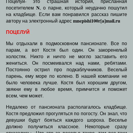
Поцелуй- это страшная история, присланная
N
посетителем
, о парне, который неудачно пошутил
на кладбище. Если вам понравился рассказ пишите
mnepishi100r[a]mail.ru
автору на электронный адрес
ПОЦЕЛУЙ
Мы отдыхали в подмосковном пансионате. Все по
парам, а вот Костя был один. Он закоренелый
холостяк. Никто и ничто не могло заставить его
жениться. Он посмеивался над нами, ребятами.
Постоянно острил про подкаблучников. Веселый
парень, ему море по колено. В нашей компании не
было человека лучше. Костя был хорошим другом,
звякни ему в любое время, примчится и поможет
всем, чем может.
Недалеко от пансионата располагалось кладбище.
Костя предложил прогуляться по погосту. Он знал, что
девушки будут бояться каждого шороха. Веселье
должно получиться классное. Некоторые сразу
отказались: «Что это за веселье такое, там все-таки