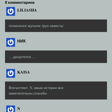
8 комментариев
LILIASHA
спомнился мультик труп невестьі
НИК
….дошутился….
KAISA
Впечатляет. N, ваши истории все
замечательны,спасибо.
N