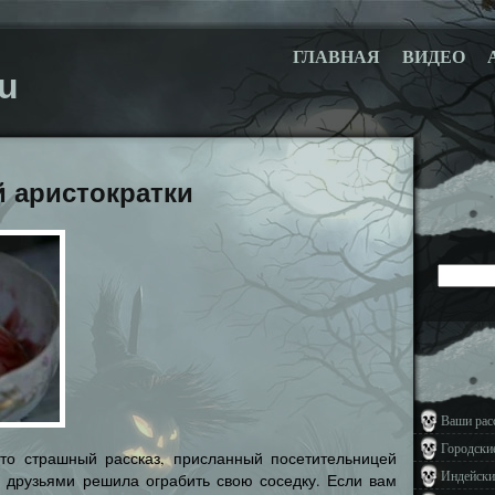
ГЛАВНАЯ
ВИДЕО
u
й аристократки
Ваши рас
Городски
это страшный рассказ, присланный посетительницей
Индейски
с друзьями решила ограбить свою соседку. Если вам