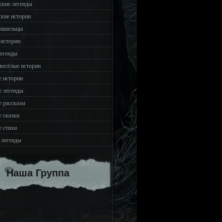
ские легенды
ские истории
ришельцы
 истории
легенды
весёлые истории
 истории
 легенды
 рассказы
 сказки
 стихи
 легенды
Наша Группа