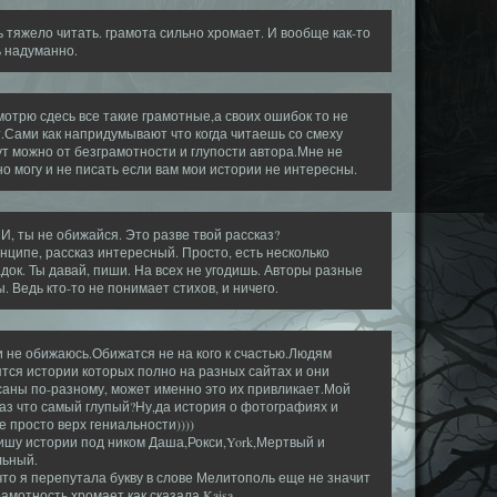
 тяжело читать. грамота сильно хромает. И вообще как-то
 надуманно.
мотрю сдесь все такие грамотные,а своих ошибок то не
.Сами как напридумывают что когда читаешь со смеху
т можно от безграмотности и глупости автора.Мне не
о могу и не писать если вам мои истории не интересны.
, ты не обижайся. Это разве твой рассказ?
нципе, рассказ интересный. Просто, есть несколько
док. Ты давай, пиши. На всех не угодишь. Авторы разные
. Ведь кто-то не понимает стихов, и ничего.
и не обижаюсь.Обижатся не на кого к счастью.Людям
тся истории которых полно на разных сайтах и они
аны по-разному, может именно это их привликает.Мой
аз что самый глупый?Ну,да история о фотографиях и
е просто верх гениальности))))
ишу истории под ником Даша,Рокси,York,Мертвый и
льный.
что я перепутала букву в слове Мелитополь еще не значит
рамотность хромает как сказала Kaisa.