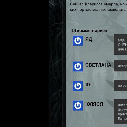
Сейчас Кларисса умерла, но 
сих пор заставляют шевелить 
14 комментариев
ЯД
Мда. 
ОЧЕНЬ
для 
СВЕТЛАНА
исто
BY
не ве
ЮЛЯСЯ
интер
факул
прихв
Батьк