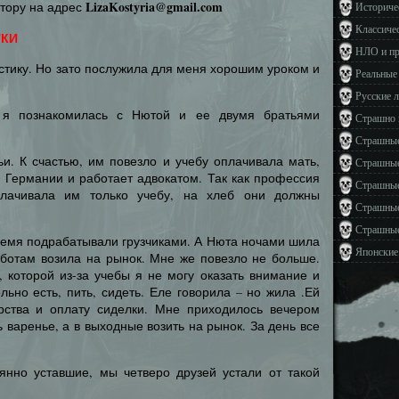
LizaKostyria@gmail.com
втору на адрес
Историче
Классиче
ТКИ
НЛО и п
стику. Но зато послужила для меня хорошим уроком и
Реальные
Русские 
я познакомилась с Нютой и ее двумя братьями
Страшно 
Страшные
и. К счастью, им повезло и учебу оплачивала мать,
Страшные
в Германии и работает адвокатом. Так как профессия
Страшные
лачивала им только учебу, на хлеб они должны
Страшные
Страшные
ремя подрабатывали грузчиками. А Нюта ночами шила
Японские
бботам возила на рынок. Мне же повезло не больше.
, которой из-за учебы я не могу оказать внимание и
ьно есть, пить, сидеть. Еле говорила – но жила .Ей
рства и оплату сиделки. Мне приходилось вечером
 варенье, а в выходные возить на рынок. За день все
оянно уставшие, мы четверо друзей устали от такой