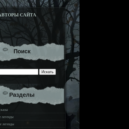
АВТОРЫ САЙТА
Поиск
Разделы
сказы
е легенды
е легенды