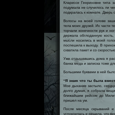
Клариссе Генриховне типа з
подумала не случилось ли че
подкралась к комнате. Дверь 
Волосы на моей голове заше
тела моих друзей. Их части т
торчали конечности рук и но
держала обглоданную кость,
мысли носились в моей голов
поспешила к выходу. В прихо
схватила пакет и со скорость
Уже отдышавшись дома я раск
банка меда и записка тоже дл
Большими буквами в ней было
“Я знаю что ты была вмест
Мое дыхание застыло, сердце
долго думая, я собрала вещи
ближайшим рейсом до Милит
пришел на ум.
После месяца скрываний и 
успокоилась и решила, что ве