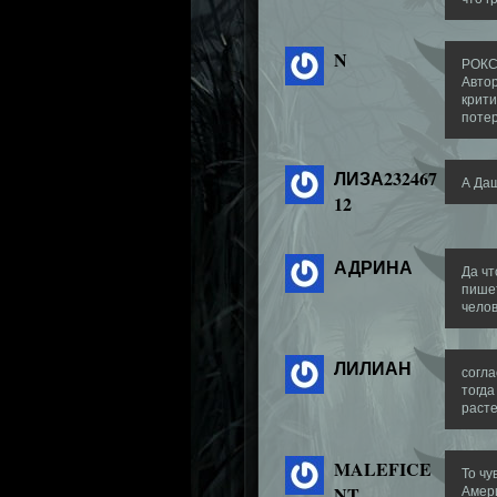
N
РОКСИ
Автор
крити
потер
ЛИЗА232467
А Даш
12
АДРИНА
Да чт
пишет
челов
ЛИЛИАН
согла
тогда
расте
MALEFICE
То чу
NT
Амери