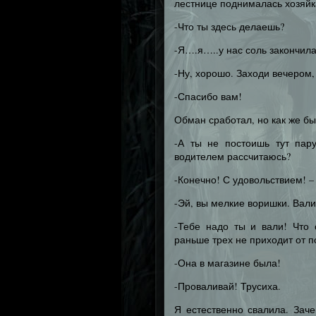
лестнице поднималась хозяйк
-Что ты здесь делаешь?
-Я….я…..у нас соль закончила
-Ну, хорошо. Заходи вечером,
-Спасибо вам!
Обман сработал, но как же бы
-А ты не постоишь тут пар
водителем рассчитаюсь?
-Конечно! С удовольствием! –
-Эй, вы мелкие воришки. Вали
-Тебе надо ты и вали! Что
раньше трех не приходит от п
-Она в магазине была!
-Проваливай! Трусиха.
Я естественно свалила. Зач