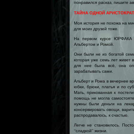
понравился расказ, пишите а
ТАЙНА ОДНОЙ АРИСТОКРА
Моя история не похожа на ми
для моих друзей тоже.
На первом курсе ЮРФАКА 
Альбертом и Ромой.
Они были не из богатой семь
которая уже семь лет живет 
для нее была всё, она оп
зарабатывать сами.
Альберт и Рома в вечернее в
юбки, брюки, платья и по су
Мать, прикованная к постели
помощь не могла самостоятел
нужны были деньги на лека
консервировать овощи, варить
распродавалось, к счастью.
Легче не становилось. Пост
“сладкой” жизни.