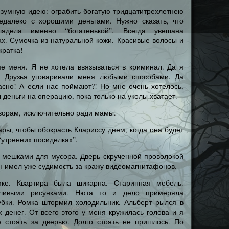
зумную идею: ограбить богатую тридцатитрехлетнею
едалеко с хорошими деньгами. Нужно сказать, что
лядела именно “богатенькой”. Всегда увешана
х. Сумочка из натуральной кожи. Красивые волосы и
кратка!
е меня. Я не хотела ввязываться в криминал. Да я
! Друзья уговаривали меня любыми способами. Да
асно! А если нас поймают?! Но мне очень хотелось,
деньги на операцию, пока только на уколы хватает.
оворам, исключительно ради мамы.
ры, чтобы обокрасть Клариссу днем, когда она будет
“утренних посиделках”.
 мешками для мусора. Дверь скрученной проволокой
он имел уже судимость за кражу видеомагнитафонов.
мке. Квартира была шикарна. Старинная мебель.
дливыми рисунками. Нюта то и дело примеряла
бки. Ромка штормил холодильник. Альберт рылся в
 денег. От всего этого у меня кружилась голова и я
е стоять за дверью. Долго стоять не пришлось. По