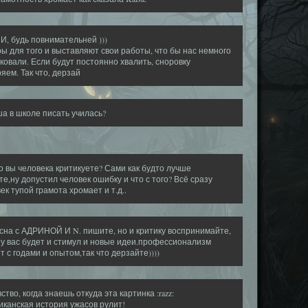
, будь повнимательней )))
ы для того и выставляют свои работы, что бы нас немного
ковали. Если будут постоянно хвалить, сноровку
яем. Так что, дерзай
а в школе писать училась?
о вы человека критикуете? Сами как будто лучше
е,ну допустил человек ошибку и что с того? Всё сразу
ек тупой грамота хромает и т.д..
сна с АДРИНОЙ И N. пишите, но и критику воспринимайте,
 у вас будет и стимул и новые идеи.профессионализм
т с годами и опытом,так что дерзайте))))
вство, когда знаешь откуда эта картинка :razz:
канская история ужасов рулит!