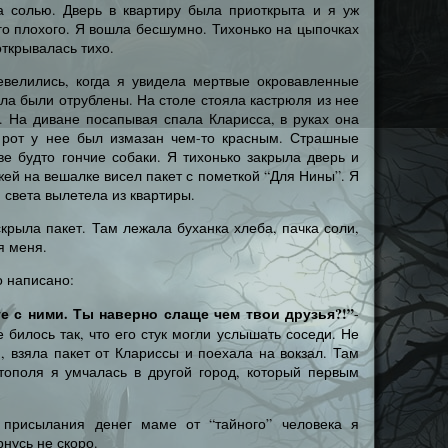
а солью. Дверь в квартиру была приоткрыта и я уж
го плохого. Я вошла бесшумно. Тихонько на цыпочках
открывалась тихо.
велились, когда я увидела мертвые окровавленные
ела были отрублены. На столе стояла кастрюля из нее
г. На диване посапывая спала Кларисса, в руках она
 рот у нее был измазан чем-то красным. Страшные
е будто гончие собаки. Я тихонько закрыла дверь и
жей на вешалке висел пакет с пометкой “Для Нины”. Я
ю света вылетела из квартиры.
рыла пакет. Там лежала буханка хлеба, пачка соли,
я меня.
 написано:
е с ними. Ты наверно слаще чем твои друзья?!”
-
 билось так, что его стук могли услышать соседи. Не
, взяла пакет от Клариссы и поехала на вокзал. Там
ополя я умчалась в другой город, который первым
присылания денег маме от “тайного” человека я
рнусь не скоро.