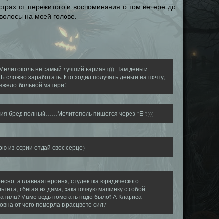
страх от пережитого и воспоминания о том вечере до
волосы на моей голове.
Мелитополь не самый лучший вариант))). Там деньги
 сложно заработать. Кто ходил получать деньги на почту,
тяжело-больной матери?
рия бред полный……Мелитополь пишется через “Е”!)))
рю из серии отдай своє серце)
есно. а главная героиня, студентка юридического
ьтета, сбегая из дама, закаточную машинку с собой
атила? Маме ведь помогать надо было? А Клариса
овна от чего померла в расцвете сил?