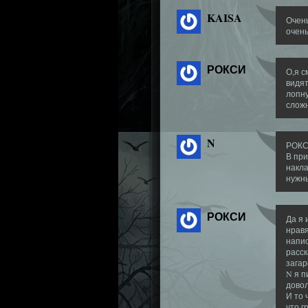
KAISA
Очень
очень
РОКСИ
О,я с
видят
лопну
сложн
N
РОКСИ
В при
накла
нужны
РОКСИ
Да я 
нравя
напис
расск
загар
N я п
дово
И то 
что г