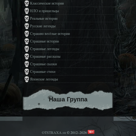
Классические истории
НЛО и пришельцы
Реальные истории
Русские легенды
Страшно весёлые истории
Страшные истории
Страшные легенды
Страшные рассказы
Страшные сказки
Страшные стихи
Японские легенды
Наша Группа
OTSTRAXA.su
© 2012–2026