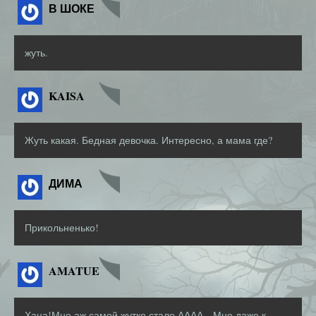
В ШОКЕ
жуть.
KAISA
Жуть какая. Бедная девочка. Интересно, а мама где?
ДИМА
Прикольненько!
AMATUE
Хана!Мне аж самой жутко стало.АААА…Мне даже к