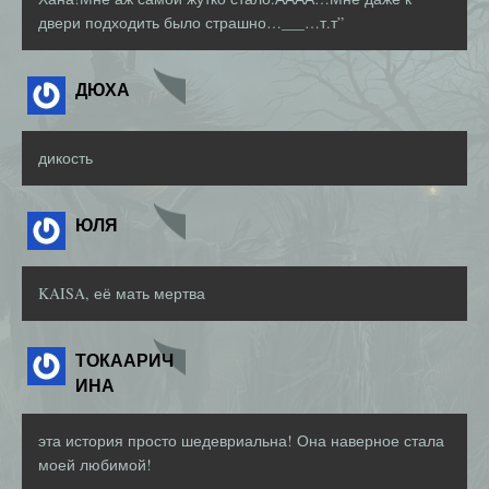
двери подходить было страшно…___…т.т”
ДЮХА
дикость
ЮЛЯ
KAISA, её мать мертва
ТОКААРИЧ
ИНА
эта история просто шедевриальна! Она наверное стала
моей любимой!