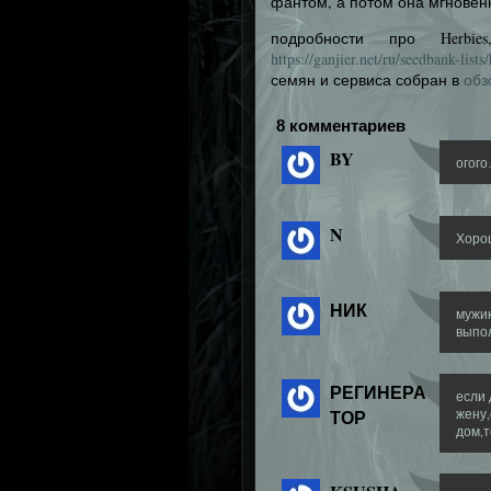
фантом, а потом она мгновен
подробности про Herbi
https://ganjier.net/ru/seedbank-lists
семян и сервиса собран в
обз
8 комментариев
BY
огог
N
Хорош
НИК
мужик
выпол
РЕГИНЕРА
если 
ТОР
жену,
дом,т