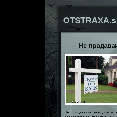
OTSTRAXA.s
Не продава
Не продавайте мой дом – э
преследует призрак бывшей ж