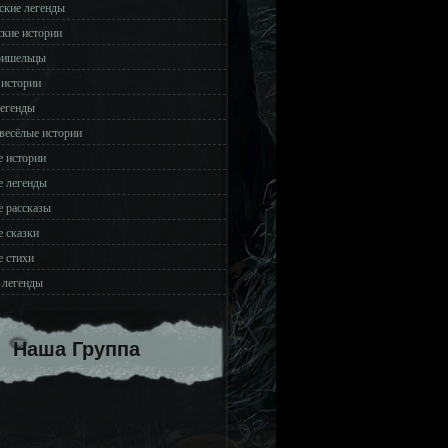
ские легенды
ские истории
ришельцы
 истории
легенды
весёлые истории
 истории
 легенды
 рассказы
 сказки
 стихи
 легенды
Наша Группа