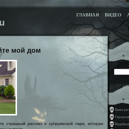
ГЛАВНАЯ
ВИДЕО
u
йте мой дом
Ваши рас
Городски
то страшный рассказ о супружеской паре, которую
Индейски
ены супруга.