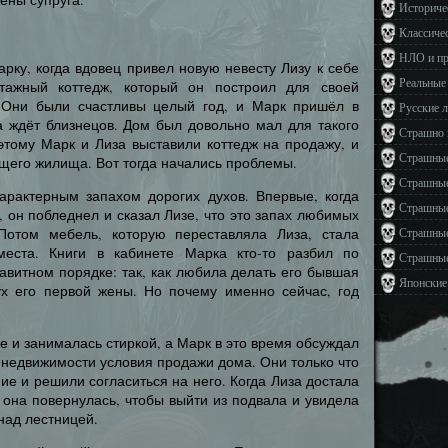
Историче
Классиче
НЛО и п
рку, когда вдовец привел новую невесту Лизу к себе
Реальные
тажный коттедж, который он построил для своей
 Они были счастливы целый год, и Марк пришёл в
Русские 
иза ждёт близнецов. Дом был довольно мал для такого
Страшно 
этому Марк и Лиза выставили коттедж на продажу, и
Страшные
щего жилища. Вот тогда начались проблемы.
Страшные
характерным запахом дорогих духов. Впервые, когда
Страшные
, он побледнел и сказал Лизе, что это запах любимых
Потом мебель, которую переставляла Лиза, стала
Страшные
еста. Книги в кабинете Марка кто-то разбил по
Страшные
авитном порядке: так, как любила делать его бывшая
Японские
ух его первой жены. Но почему именно сейчас, год
е и занималась стиркой, а Марк в это время обсуждал
о недвижимости условия продажи дома. Они только что
е и решили согласиться на него. Когда Лиза достала
она повернулась, чтобы выйти из подвала и увидела
ад лестницей.