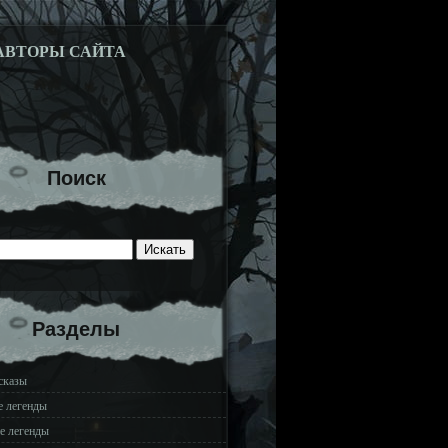
АВТОРЫ САЙТА
Поиск
Разделы
сказы
е легенды
е легенды