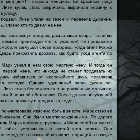
те мой дом!”- сказала женщина. Ее красивое лицо
 Лизе кулак. Лиза закричала, выронила корзину с
а улицу.
 подвал, Лиза упала на газон и перевела дыхание.
, словно кто-то давил на неё.
ова воскликнул призрак, расшатывая дверь. “Если вы
 семьёй произойдёт что-то ужасное! Не продавайте
томобиля заглушил слова призрака, когда агент Марка
верь прекратила дрожать, как будто уход агента по
, Марк узнал в нём свою мертвую жену. И тогда он
 первой жене, что никогда не станет продавать их
лись избавиться от неспокойного духа, пригласив
тил коттедж. Однако удушливый запах духов по-
. Лиза стала беспокоиться о не рождённых малышах,
 такой нервной обстановке. После долгих обсуждений
аться призраку и продать коттедж.
 почувствовала ужасную боль в животе. Марк отвёз её
 близнецов. Они были мёртворождёнными. По дороге
иль Марка врезался грузовик, и Марк погиб на месте.
 койке, уставившись в пустой угол палаты. Она
 как перед её глазами образовался парящий в воздухе