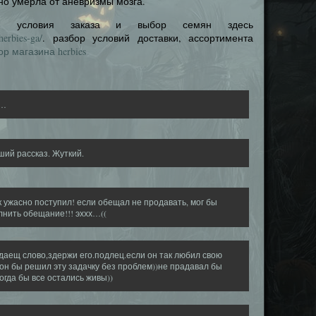
но умерла от аневризмы мозга.
es, условия заказа и выбор семян здесь
/herbies-ga/
. разбор условий доставки, ассортимента
ор магазина herbies
о…
ий рассказ. Жуткий.
 ужасно поступил! если обещал не продавать, мог бы
нить обещание!!! эххх…((
даещ слово,здержи его.подлец.если он так любил свою
он бы решил эту задачку без проблем))не прадавал бы
огда бы все остались живы))