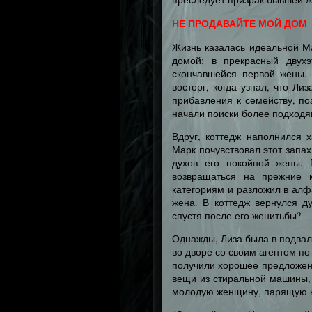
НЕ ПРОДАВАЙТЕ МОЙ ДОМ
Жизнь казалась идеальной Ма
домой: в прекрасный двухэ
скончавшейся первой жены.
восторг, когда узнал, что Л
прибавления к семейству, по
начали поиски более подходя
Вдруг, коттедж наполнился 
Марк почувствовал этот запах
духов его покойной жены. 
возвращаться на прежние м
категориям и разложил в алф
жена. В коттедж вернулся д
спустя после его женитьбы?
Однажды, Лиза была в подвал
во дворе со своим агентом п
получили хорошее предложени
вещи из стиральной машины, 
молодую женщину, парящую н