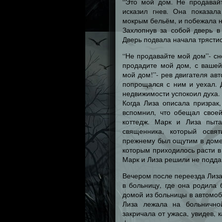
“Это мой дом. Не продавай
исказил гнев. Она показала
мокрым бельём, и побежала н
Захлопнув за собой дверь в
Дверь подвала начала трястись
“Не продавайте мой дом”- сн
продадите мой дом, с вашей
мой дом!”- рев двигателя ав
попрощался с ним и уехал. Д
недвижимости успокоил духа.
Когда Лиза описала призрак
вспомнил, что обещал своей
коттедж. Марк и Лиза пыта
священника, который освя
прежнему был ощутим в доме
которым приходилось расти в
Марк и Лиза решили не поддав
Вечером после переезда Лиза
в больницу, где она родила
домой из больницы в автомоб
Лиза лежала на больничной
закричала от ужаса, увидев,