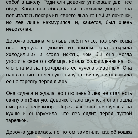
собой в школу. Родители девочки упаковали для неё
обед. Когда она обедала на школьном дворе, она
попыталась покормить своего льва кашей из ложечки,
но лев лишь нахмурился, и, кажется, был очень
недоволен.
Девочка решила, что львы любят мясо, поэтому, когда
она вернулась домой из школы, она открыла
холодильник и стала искать, чем бы она могла
угостить своего любимца. искала холодильник на то,
что она могла прокормить ее чучела животных. Она
нашла приготовленную свиную отбивную и положила
ее на тарелку перед львом.
Она сидела и ждала, но плюшевый лев не стал есть
свиную отбивную. Девочке стало скучно, и она пошла
смотреть телевизор. Через час она вернулась на
кухню и обнаружила, что лев сидит перед пустой
тарелкой.
Девочка удивилась, но потом заметила, как её кошка