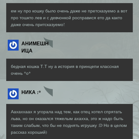
ем ну про кошку было очень даже не претсказуемо а вот
про тошкто лев и с девчонкой росправися ето да както
даже очень притсказуемо!
АНИМЕШН
ИЦА
бедная кошка Т.Т ну а история в принцепи классная
очень *о*
НИКА :*
Аахаххаах я угорала над тем, как отец хотел спрятать
льва, но он оказался тяжелым ахахха, это ж надо быть
таким слабым, что бы не поднять игрушку :D Но в целом
рассказ хороший)