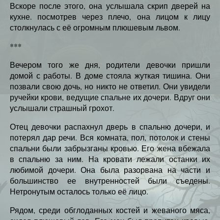
Вскоре после этого, она услышала скрип дверей на
кухне. посмотрев через плечо, она лицом к лицу
столкнулась с её огромным плюшевым львом.
***
Вечером того же дня, родители девочки пришли
домой с работы. В доме стояла жуткая тишина. Они
позвали свою дочь, но никто не ответил. Они увидели
ручейки крови, ведущие спальне их дочери. Вдруг они
услышали страшный грохот.
Отец девочки распахнул дверь в спальню дочери, и
потерял дар речи. Вся комната, пол, потолок и стены
спальни были забрызганы кровью. Его жена вбежала
в спальню за ним. На кровати лежали останки их
любимой дочери. Она была разорвана на части и
большинство ее внутренностей были съедены.
Нетронутым осталось только её лицо.
Рядом, среди обглоданных костей и жеваного мяса,