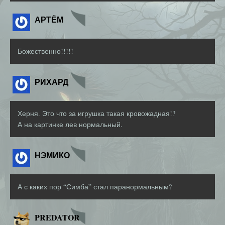
АРТЁМ
Божественно!!!!!
РИХАРД
Херня. Это что за игрушка такая кровожадная!?
А на картинке лев нормальный.
НЭМИКО
А с каких пор “Симба” стал паранормальным?
PREDATOR