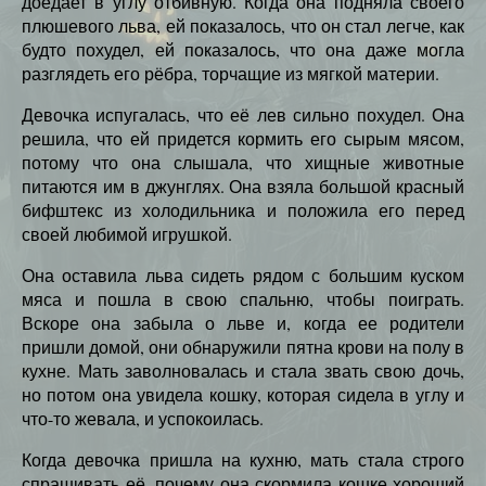
доедает в углу отбивную. Когда она подняла своего
плюшевого льва, ей показалось, что он стал легче, как
будто похудел, ей показалось, что она даже могла
разглядеть его рёбра, торчащие из мягкой материи.
Девочка испугалась, что её лев сильно похудел. Она
решила, что ей придется кормить его сырым мясом,
потому что она слышала, что хищные животные
питаются им в джунглях. Она взяла большой красный
бифштекс из холодильника и положила его перед
своей любимой игрушкой.
Она оставила льва сидеть рядом с большим куском
мяса и пошла в свою спальню, чтобы поиграть.
Вскоре она забыла о льве и, когда ее родители
пришли домой, они обнаружили пятна крови на полу в
кухне. Мать заволновалась и стала звать свою дочь,
но потом она увидела кошку, которая сидела в углу и
что-то жевала, и успокоилась.
Когда девочка пришла на кухню, мать стала строго
спрашивать её, почему она скормила кошке хороший