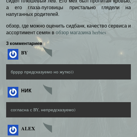
сидел плюшевый лев. Его мех был пропитан кровью,
а его глаза-пуговицы пристально глядели на
напуганных родителей.
обзор, где можно оценить сидбанк, качество сервиса и
ассортимент семян в
обзор магазина herbies
3 комментариев
BY
брррр предсказуемо но жутко))
НИК
согласна с BY, непредсказуемо)
ALEX