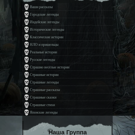
Ваши рассказы
Городские легенды
Индейские легенды
Исторические легенды
Классические истории
НЛО и пришельцы
Реальные истории
Русские легенды
Страшно весёлые истории
Страшные истории
Страшные легенды
Страшные рассказы
Страшные сказки
Страшные стихи
Японские легенды
Наша Группа