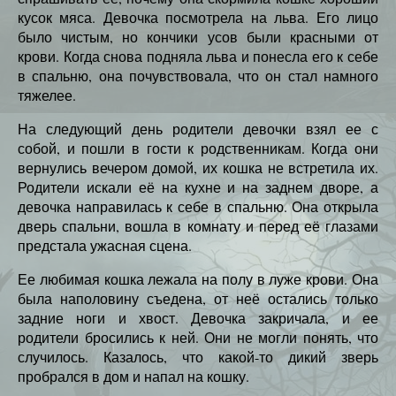
кусок мяса. Девочка посмотрела на льва. Его лицо
было чистым, но кончики усов были красными от
крови. Когда снова подняла льва и понесла его к себе
в спальню, она почувствовала, что он стал намного
тяжелее.
На следующий день родители девочки взял ее с
собой, и пошли в гости к родственникам. Когда они
вернулись вечером домой, их кошка не встретила их.
Родители искали её на кухне и на заднем дворе, а
девочка направилась к себе в спальню. Она открыла
дверь спальни, вошла в комнату и перед её глазами
предстала ужасная сцена.
Ее любимая кошка лежала на полу в луже крови. Она
была наполовину съедена, от неё остались только
задние ноги и хвост. Девочка закричала, и ее
родители бросились к ней. Они не могли понять, что
случилось. Казалось, что какой-то дикий зверь
пробрался в дом и напал на кошку.