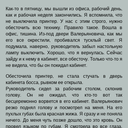
Как-то в пятницу, мы вышли из офиса, рабочий день,
как и рабочая неделя закончились. Я вспомнила, что
не выключила принтер. У нас с этим строго, нужно
обесточить всю технику. Правило такое. Вошла в
офис, тишина. Из-под двери Валерьяновича, как мы
его все окрестили, пробивался тусклый свет. Я
подумала, наверно, руководитель забыл настольную
лампу выключить. Хорошо, что я вернулась. Сейчас
зайду и к нему в кабинет, все обесточу. Только что-то я
не видела, что бы он покидал кабинет.
Обесточила принтер, не стала стучать в дверь
кабинета босса, рывком ее открыла.
Руководитель сидел за рабочим столом, склонив
голову. Он не ожидал, что кто-то вот так
бесцеремонно ворвется в его кабинет. Валерьянович
резко поднял голову и посмотрел на меня. На его
пухлых губах была красная жижа. Я сразу и не поняла
ничего. До меня чуть позже дошло, что это кровь. Он
провел языком по губам. Я смотрела во все глаза,