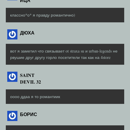
ИЦА
классно*о* я правду романтично)
ДЮХА
вот я заметил что связывает ot straxa su и urban-legends не
рвушие друг другу горло посетители так как на 4store
SAINT
DEVIL 32
оооо ддаа я то романтиик
БОРИС