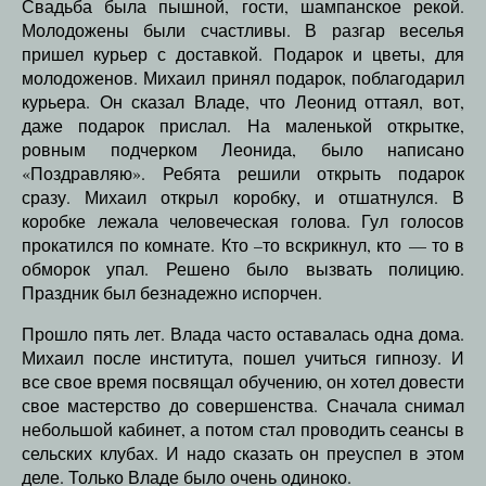
Свадьба была пышной, гости, шампанское рекой.
Молодожены были счастливы. В разгар веселья
пришел курьер с доставкой. Подарок и цветы, для
молодоженов. Михаил принял подарок, поблагодарил
курьера. Он сказал Владе, что Леонид оттаял, вот,
даже подарок прислал. На маленькой открытке,
ровным подчерком Леонида, было написано
«Поздравляю». Ребята решили открыть подарок
сразу. Михаил открыл коробку, и отшатнулся. В
коробке лежала человеческая голова. Гул голосов
прокатился по комнате. Кто –то вскрикнул, кто — то в
обморок упал. Решено было вызвать полицию.
Праздник был безнадежно испорчен.
Прошло пять лет. Влада часто оставалась одна дома.
Михаил после института, пошел учиться гипнозу. И
все свое время посвящал обучению, он хотел довести
свое мастерство до совершенства. Сначала снимал
небольшой кабинет, а потом стал проводить сеансы в
сельских клубах. И надо сказать он преуспел в этом
деле. Только Владе было очень одиноко.