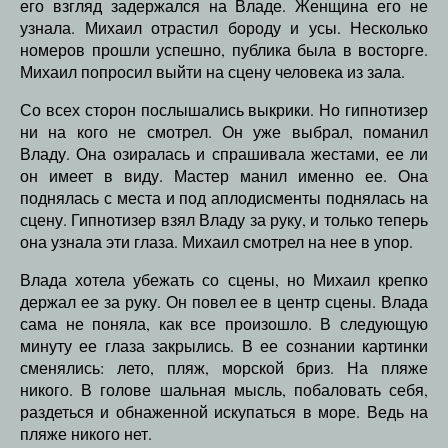
его взгляд задержался на Владе. Женщина его не
узнала. Михаил отрастил бороду и усы. Несколько
номеров прошли успешно, публика была в восторге.
Михаил попросил выйти на сцену человека из зала.
Со всех сторон послышались выкрики. Но гипнотизер
ни на кого не смотрел. Он уже выбрал, поманил
Владу. Она озиралась и спрашивала жестами, ее ли
он имеет в виду. Мастер манил именно ее. Она
поднялась с места и под аплодисменты поднялась на
сцену. Гипнотизер взял Владу за руку, и только теперь
она узнала эти глаза. Михаил смотрел на нее в упор.
Влада хотела убежать со сцены, но Михаил крепко
держал ее за руку. Он повел ее в центр сцены. Влада
сама не поняла, как все произошло. В следующую
минуту ее глаза закрылись. В ее сознании картинки
сменялись: лето, пляж, морской бриз. На пляже
никого. В голове шальная мысль, побаловать себя,
раздеться и обнаженной искупаться в море. Ведь на
пляже никого нет.