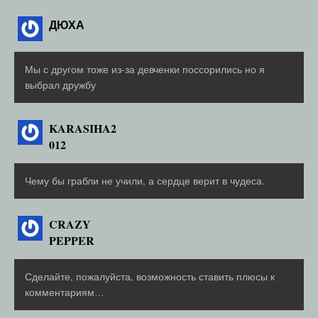
ДЮХА
Мы с другом тоже из-за девченки поссорились но я
выбрал дружбу
KARASIHA2
012
Чему бы грабли не учили, а сердце верит в чудеса.
CRAZY
PEPPER
Сделайте, пожалуйста, возможность ставить плюсы к
комментариям…