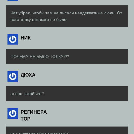
Чат убрал, чтобы там не писали неадекватные люди. От
него толку никакого не было
НИК
ПОЧЕМУ НЕ БЫЛО ТОЛКУ???
ДЮХА
алена какой чат?
РЕГИНЕРА
ТОР
ха,не страшно))но молодец)))