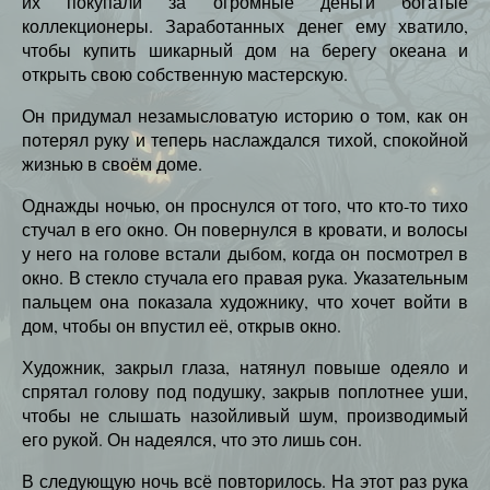
их покупали за огромные деньги богатые
коллекционеры. Заработанных денег ему хватило,
чтобы купить шикарный дом на берегу океана и
открыть свою собственную мастерскую.
Он придумал незамысловатую историю о том, как он
потерял руку и теперь наслаждался тихой, спокойной
жизнью в своём доме.
Однажды ночью, он проснулся от того, что кто-то тихо
стучал в его окно. Он повернулся в кровати, и волосы
у него на голове встали дыбом, когда он посмотрел в
окно. В стекло стучала его правая рука. Указательным
пальцем она показала художнику, что хочет войти в
дом, чтобы он впустил её, открыв окно.
Художник, закрыл глаза, натянул повыше одеяло и
спрятал голову под подушку, закрыв поплотнее уши,
чтобы не слышать назойливый шум, производимый
его рукой. Он надеялся, что это лишь сон.
В следующую ночь всё повторилось. На этот раз рука