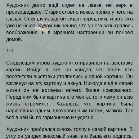
Художник долго ещё сидел на лавке, не веря в
произошедшее. Старик словно исчез, прямо у него на
глазах. Секунду назад он сидел перед ним, и вот, его
уже не было. Художник решил, что у него разыгралось
воображение, и в мрачном настроении он побрёл
домой.
***
Следующим утром художник отправился на выставку
картин. Войдя в зал, он увидел, что почти все
посетители выставки столпились у одной картины. Он
взглянул на эту картину и ахнул. Никогда ещё в своей
жизни он не встречал ничего более прекрасного.
Перед ним была картина его мечты, то, к чему он всю
жизнь стремился. Казалось, что картина была
нарисована одним, вдохновенным богом, мазком. Так
всё в ней было гармонично и чудесно.
Художник пробрался сквозь толпу к самой картине. В
углу он увидел знакомый знак, это была его подпись,