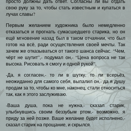
просто должны дать ответ. Согласны ли вы отдать
свою руку за то, чтобы стать известным и купаться в
лучах славы?
Первым желанием художника было немедленно
отказаться и прогнать сумасшедшего старика, но он
ещё мгновение назад был в таком отчаянии, что был
готов на всё, ради осуществления своей мечты. Так
зачем же отказываться от такого шанса сейчас. “Чем,
чёрт не шутит”,- подумал он,- “Цена вопроса не так
высока. Рисовать я смогу и одной рукой”.
-Да, я согласен,- то ли в шутку, то ли всерьёз,
неожиданно для самого себя, выпалил он,- да я душу
продам за то, чтобы ко мне, наконец, стали относиться
так, как я этого заслуживаю.
-Ваша душа, пока не нужна,- сказал старик,
улыбнувшись своим беззубым ртом,- возможно, я
приду за ней позже. Ваше желание будет исполнено,-
сказал старик на прощание, и скрылся.