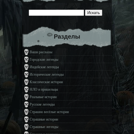
Разделы
Ваши рассказы
Городские легенды
Индейские легенды
Исторические легенды
Классические истории
НЛО и пришельцы
Реальные истории
Русские легенды
Страшно весёлые истории
Страшные истории
Страшные легенды