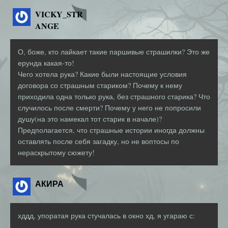
VICKY_STR
ANGE
О, боже, кто лайкает такие паршивые страшилки? Это же
ерунда какая-то!
Чего хотела рука? Какие были настоящие условия
договора со страшным стариком? Почему к нему
приходила одна только рука, без страшного старика? Что
случилось после смерти? Почему у него не попросили
душу(на это намекал тот старик в начале)?
Предполагается, что страшные истории иногда должны
оставлять после себя загадку, но не воптосы по
нераскрытому сюжету!
АКИРА
хддд, упоратая рука стучалась в окно хд, я угараю с: