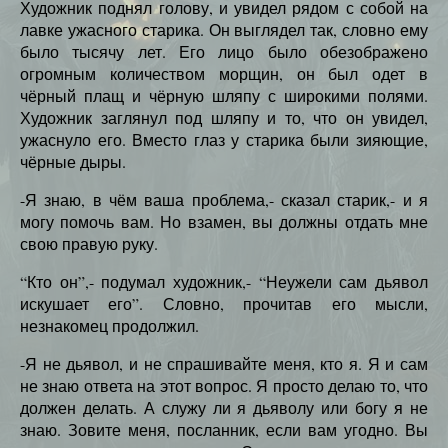
Художник поднял голову, и увидел рядом с собой на
лавке ужасного старика. Он выглядел так, словно ему
было тысячу лет. Его лицо было обезображено
огромным количеством морщин, он был одет в
чёрный плащ и чёрную шляпу с широкими полями.
Художник заглянул под шляпу и то, что он увидел,
ужаснуло его. Вместо глаз у старика были зияющие,
чёрные дыры.
-Я знаю, в чём ваша проблема,- сказал старик,- и я
могу помочь вам. Но взамен, вы должны отдать мне
свою правую руку.
“Кто он”,- подумал художник,- “Неужели сам дьявол
искушает его”. Словно, прочитав его мысли,
незнакомец продолжил.
-Я не дьявол, и не спрашивайте меня, кто я. Я и сам
не знаю ответа на этот вопрос. Я просто делаю то, что
должен делать. А служу ли я дьяволу или богу я не
знаю. Зовите меня, посланник, если вам угодно. Вы