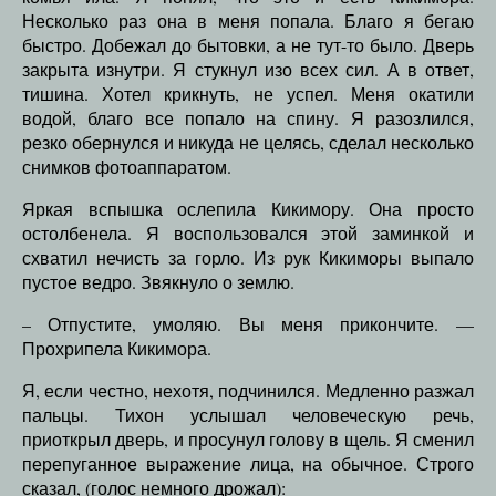
Несколько раз она в меня попала. Благо я бегаю
быстро. Добежал до бытовки, а не тут-то было. Дверь
закрыта изнутри. Я стукнул изо всех сил. А в ответ,
тишина. Хотел крикнуть, не успел. Меня окатили
водой, благо все попало на спину. Я разозлился,
резко обернулся и никуда не целясь, сделал несколько
снимков фотоаппаратом.
Яркая вспышка ослепила Кикимору. Она просто
остолбенела. Я воспользовался этой заминкой и
схватил нечисть за горло. Из рук Кикиморы выпало
пустое ведро. Звякнуло о землю.
– Отпустите, умоляю. Вы меня прикончите. —
Прохрипела Кикимора.
Я, если честно, нехотя, подчинился. Медленно разжал
пальцы. Тихон услышал человеческую речь,
приоткрыл дверь, и просунул голову в щель. Я сменил
перепуганное выражение лица, на обычное. Строго
сказал, (голос немного дрожал):