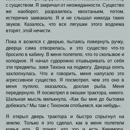
с существом. Я закричал от неожиданности. Существо
же наоборот, разразилось квохтаньем, потом,
истерично заквакало. Я и не слышал никогда таких
звуков. Казалось, что все лягушки этого водоема
вторят, этой нечисти.
Пока я возился с дверью, пытаясь повернуть ручку,
дверца сама отворилась, и это существо что-то
бросило в кабину. В меня полетело, что-то скользкое и
холодное. Я начал судорожно отшвыривать от себя
эти предметы, зовя Тихона на подмогу. Дверца опять
захлопнулась. Что и говорить, меня напугало это
агрессивное существо. Я посмотрел, чем это оно в
меня пуляло, оказалось, дохлая рыба. Меня
передернуло. Я посмотрел в окошки трактора, никого.
Шальная мысль мелькнула, «Как бы мне до бытовки
добежать? Мы там с Тихоном отобьемся, как нибудь».
Я открыл дверь трактора и быстро спрыгнул на
землю. Только я это сделал, как в меня полетели
комья ила. Я понял, что это и есть Кикимора.