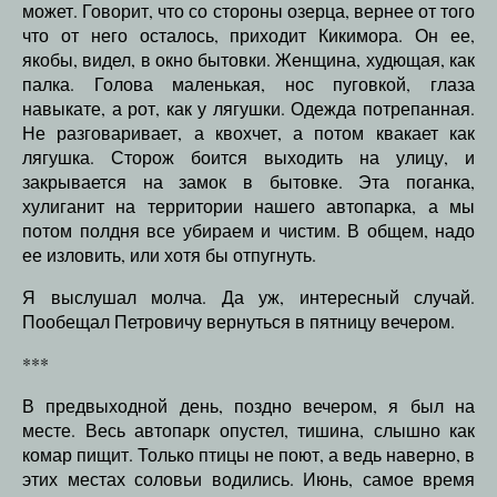
может. Говорит, что со стороны озерца, вернее от того
что от него осталось, приходит Кикимора. Он ее,
якобы, видел, в окно бытовки. Женщина, худющая, как
палка. Голова маленькая, нос пуговкой, глаза
навыкате, а рот, как у лягушки. Одежда потрепанная.
Не разговаривает, а квохчет, а потом квакает как
лягушка. Сторож боится выходить на улицу, и
закрывается на замок в бытовке. Эта поганка,
хулиганит на территории нашего автопарка, а мы
потом полдня все убираем и чистим. В общем, надо
ее изловить, или хотя бы отпугнуть.
Я выслушал молча. Да уж, интересный случай.
Пообещал Петровичу вернуться в пятницу вечером.
***
В предвыходной день, поздно вечером, я был на
месте. Весь автопарк опустел, тишина, слышно как
комар пищит. Только птицы не поют, а ведь наверно, в
этих местах соловьи водились. Июнь, самое время