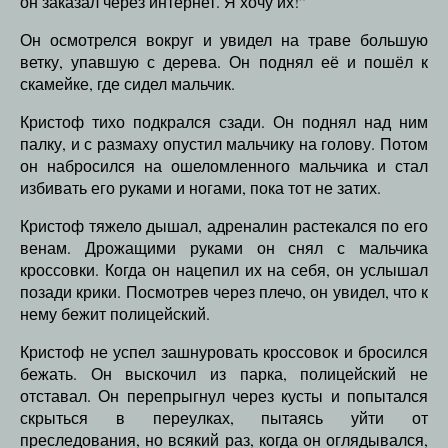
он заказал через интернет. Я хочу их!”
Он осмотрелся вокруг и увидел на траве большую
ветку, упавшую с дерева. Он поднял её и пошёл к
скамейке, где сидел мальчик.
Кристоф тихо подкрался сзади. Он поднял над ним
палку, и с размаху опустил мальчику на голову. Потом
он набросился на ошеломленного мальчика и стал
избивать его руками и ногами, пока тот не затих.
Кристоф тяжело дышал, адреналин растекался по его
венам. Дрожащими руками он снял с мальчика
кроссовки. Когда он нацепил их на себя, он услышал
позади крики. Посмотрев через плечо, он увидел, что к
нему бежит полицейский.
Кристоф не успел зашнуровать кроссовок и бросился
бежать. Он выскочил из парка, полицейский не
отставал. Он перепрыгнул через кусты и попытался
скрыться в переулках, пытаясь уйти от
преследования, но всякий раз, когда он оглядывался,