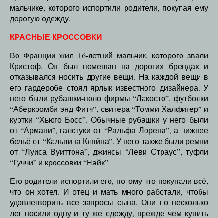
мальчике, которого испортили родители, покупая ему
дорогую одежду.
КРАСНЫЕ КРОССОВКИ
Во Франции жил 16-летний мальчик, которого звали
Кристоф. Он был помешан на дорогих брендах и
отказывался носить другие вещи. На каждой вещи в
его гардеробе стоял ярлык известного дизайнера. У
него были рубашки-поло фирмы “Лакосто”, футболки
“Аберкромби энд Фитч”, свитера “Томми Халфигер” и
куртки “Хьюго Босс”. Обычные рубашки у него были
от “Армани”, галстуки от “Ральфа Лорена”, а нижнее
бельё от “Кальвина Кляйна”. У него также были ремни
от “Луиса Вуиттона”, джинсы “Леви Страус”, туфли
“Гуччи” и кроссовки “Найк”.
Его родители испортили его, потому что покупали всё,
что он хотел. И отец и мать много работали, чтобы
удовлетворить все запросы сына. Они по несколько
лет носили одну и ту же одежду, прежде чем купить