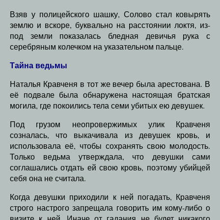
Взяв у полицейского шашку, Солово стал ковырять
землю и вскоре, буквально на расстоянии локтя, из-
под земли показалась бледная девичья рука с
серебряным колечком на указательном пальце.
Тайна ведьмы
Наталья Кравченя в тот же вечер была арестована. В
её подвале была обнаружена настоящая братская
могила, где покоились тела семи убитых ею девушек.
Под грузом неопровержимых улик Кравченя
созналась, что выкачивала из девушек кровь, и
использовала её, чтобы сохранять свою молодость.
Только ведьма утверждала, что девушки сами
соглашались отдать ей свою кровь, поэтому убийцей
себя она не считала.
Когда девушки приходили к ней погадать, Кравченя
строго настрого запрещала говорить им кому-либо о
визите к ней. Иначе от гадания не будет никакого