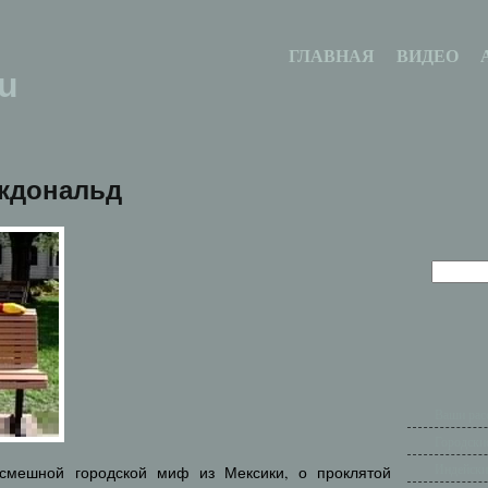
ГЛАВНАЯ
ВИДЕО
u
кдональд
Ваши рас
Городски
Индейски
смешной городской миф из Мексики, о проклятой