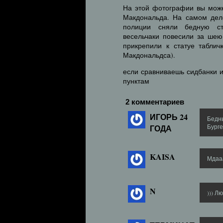
На этой фотографии вы може
Макдональда. На самом деле
полиции сняли бедную ст
весельчаки повесили за шею
прикрепили к статуе таблич
Макдональдса).
если сравниваешь сидбанки 
пунктам
2 комментариев
ИГОРЬ 24
Бедны
ГОДА
Бурге
KAISA
Мдаа
N
))) Л