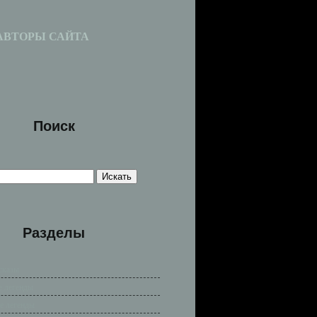
АВТОРЫ САЙТА
Поиск
Разделы
сказы
е легенды
е легенды