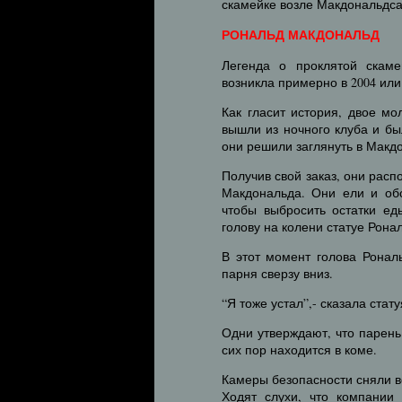
скамейке возле Макдональдса
РОНАЛЬД МАКДОНАЛЬД
Легенда о проклятой скаме
возникла примерно в 2004 или 
Как гласит история, двое м
вышли из ночного клуба и бы
они решили заглянуть в Макд
Получив свой заказ, они расп
Макдональда. Они ели и обс
чтобы выбросить остатки ед
голову на колени статуе Рона
В этот момент голова Ронал
парня сверзу вниз.
“Я тоже устал”,- сказала стату
Одни утверждают, что парень
сих пор находится в коме.
Камеры безопасности сняли 
Ходят слухи, что компании