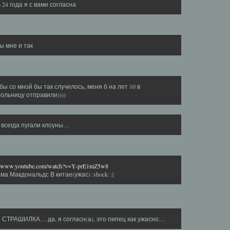
 24 года я с вами согласна
ы мне и так
бы со мной бы так случилось, меня б на лет 10 в
ольницу отправили))))
 всегда пугали клоуны…
://www.youtube.com/watch?v=Y-prE1mZ5w8
ма Макдональдс В китае(ужас) :shock: :|
 СТРАШИЛКА… да, я согласн(а), это пипец как ужасно…