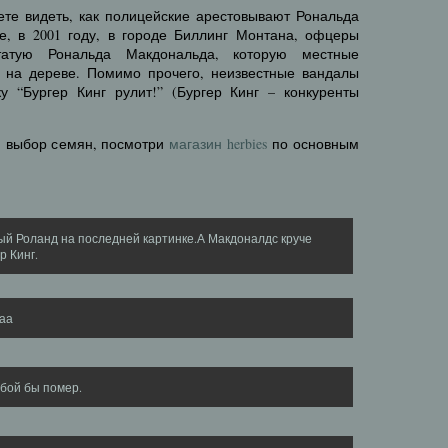
те видеть, как полицейские арестовывают Рональда
, в 2001 году, в городе Биллинг Монтана, офцеры
атую Рональда Макдональда, которую местные
 на дереве. Помимо прочего, неизвестные вандалы
ку “Бургер Кинг рулит!” (Бургер Кинг – конкуренты
и выбор семян, посмотри
магазин herbies
по основным
й Роланд на последней картинке.А Макдоналдс круче
р Кинг.
аа
юбой бы помер.