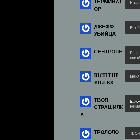
ТЕРМИНАТ
Игорь
ОР
ДЖЕФФ
Вот б
УБИЙЦА
СЕНТРОПЕ
Если 
психб
BICH THE
Меня
KILLER
ТВОЯ
https
СТРАШИЛК
Рекла
А
ТРОЛОЛО
ТВОЯ