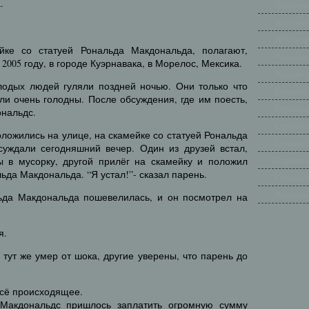
.
Историче
Классиче
НЛО и п
йке со статуей Рональда Макдональда, полагают,
Реальные
2005 году, в городе Куэрнавака, в Морелос, Мексика.
Русские 
олодых людей гуляли поздней ночью. Они только что
Страшно 
ли очень голодны. После обсуждения, где им поесть,
Страшные
ональдс.
Страшные
оложились на улице, на скамейке со статуей Рональда
Страшные
уждали сегодняшний вечер. Один из друзей встал,
ы в мусорку, другой прилёг на скамейку и положил
Страшные
льда Макдональда. “Я устал!”- сказал парень.
Страшные
Японские
ьда Макдональда пошевелилась, и он посмотрел на
я.
 тут же умер от шока, другие уверены, что парень до
всё происходящее.
 Макдональдс пришлось заплатить огромную сумму