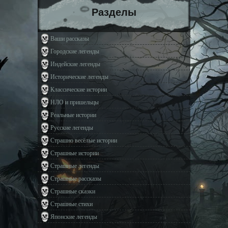
Разделы
Ваши рассказы
Городские легенды
Индейские легенды
Исторические легенды
Классические истории
НЛО и пришельцы
Реальные истории
Русские легенды
Страшно весёлые истории
Страшные истории
Страшные легенды
Страшные рассказы
Страшные сказки
Страшные стихи
Японские легенды