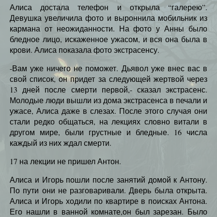
Алиса достала телефон и открыла “галерею”.
Девушка увеличила фото и выроннила мобильник из
кармана от неожиданности. На фото у Анны было
бледное лицо, искаженное ужасом, и вся она была в
крови. Алиса показала фото экстрасенсу.
-Вам уже ничего не поможет. Дьявол уже внес вас в
свой список, он придет за следующей жертвой через
13 дней после смерти первой,- сказал экстрасенс.
Молодые люди вышли из дома экстрасенса в печали и
ужасе, Алиса даже в слезах. После этого случая они
стали редко общаться, на лекциях словно витали в
другом мире, были грустные и бледные. 16 числа
каждый из них ждал смерти.
17 на лекции не пришел Антон.
Алиса и Игорь пошли после занятий домой к Антону.
По пути они не разговаривали. Дверь была открыта.
Алиса и Игорь ходили по квартире в поисках Антона.
Его нашли в ванной комнате,он был зарезан. Было