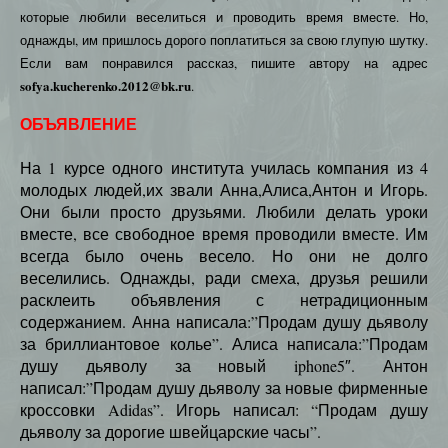
которые любили веселиться и проводить время вместе. Но,
однажды, им пришлось дорого поплатиться за свою глупую шутку.
Если вам понравился рассказ, пишите автору на адрес
sofya.kucherenko.2012@bk.ru
.
ОБЪЯВЛЕНИЕ
На 1 курсе одного института училась компания из 4
молодых людей,их звали Анна,Алиса,Антон и Игорь.
Они были просто друзьями. Любили делать уроки
вместе, все свободное время проводили вместе. Им
всегда было очень весело. Но они не долго
веселились. Однажды, ради смеха, друзья решили
расклеить объявления с нетрадиционным
содержанием. Анна написала:”Продам душу дьяволу
за бриллиантовое колье”. Алиса написала:”Продам
душу дьяволу за новый iphone5″. Антон
написал:”Продам душу дьяволу за новые фирменные
кроссовки Adidas”. Игорь написал: “Продам душу
дьяволу за дорогие швейцарские часы”.