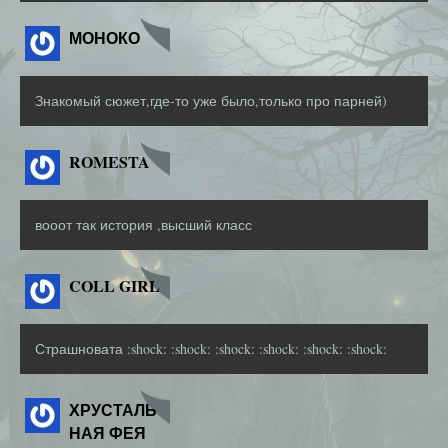
МОНОКО
Знакомый сюжет,где-то уже было,только про парней)
ROMESTA
вооот так история ,высший класс
COLL GIRL
Страшновата :shock: :shock: :shock: :shock: :shock: :shock:
ХРУСТАЛЬ
НАЯ ФЕЯ