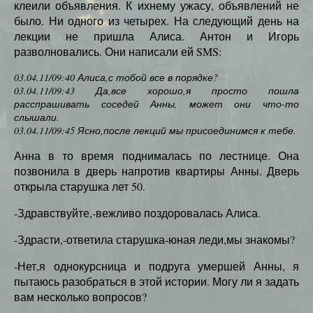
клеили объявления. К ихнему ужасу, объявлений не
было. Ни одного из четырех. На следующий день на
лекции не пришла Алиса. Антон и Игорь
разволновались. Они написали ей SMS:
03.04.11/09:40 Алиса,с тобой все в порядке?
03.04.11/09:43 Да,все хорошо,я просто пошла
расспрашивать соседей Анны, может они что-то
слышали.
03.04.11/09:45 Ясно,после лекций мы присоединимся к тебе.
Анна в то время поднималась по лестнице. Она
позвонила в дверь напротив квартиры Анны. Дверь
открыла старушка лет 50.
-Здравствуйте,-вежливо поздоровалась Алиса.
-Здрасти,-ответила старушка-юная леди,мы знакомы?
-Нет,я однокурсница и подруга умершей Анны, я
пытаюсь разобраться в этой истории. Могу ли я задать
вам несколько вопросов?