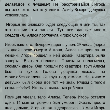
делает,все к лучшему! Не расстраивайся…-Игорь
пытался хоть как-то утешить Алису.Вскоре девушка
успокоилась.
-Игорь,я не знаю,кто будет следующим-я или ты, так
что возьми эти записи. Тут все данные моего
следствия,- Алиса протянула Игорю блокнот.
Игорь взял его. Вечером парень ушел. 29 числа (через
13 дней после смерти Антона) Алиса не пришла на
лекции. Игорь пришел к ней домой. Квартира была
заперта. Вызвал полицию. Приехали полисмены,
сломали дверь. Они прошли по квартире, труп Алисы
был на кухне. Голова девушки лежала на
столе,обезглавленный труп под столом. На животе
девушки был снова все тот же знак. Рядом с телом
лежал iphohe5. Игорь заплакал,как ребенок.
Полиция увезла тело Алисы. Теперь Игорь остался
один. 12 мая он должен был умереть. Жизнь просто
шла дальше, Игорь впал в депрессию. 13 мая Игорь