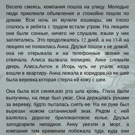
Весело смеясь, компания пошла на улицу. Молодые
люди приклеили объявления и спокойно пошли по
домам. Всю ночь их мучили кошмары, им плохо
спалось и ребята с трудом встали утром. На лекциях
они были сонные, ничего не слушали, языки у них
заплетались. Это продолжалось 12 дней, а на 13-й на
лекциях не появилась Анна. Друзья пошли к не домой,
она не открывала и на телефонные звонки не
отвечала. Алиса вызвала полицию, Анне сломали
дверь. Алиса,Антон и Игорь чуть не упали, когда
вошли в квартиру- Анна лежала в коридоре,на ее шее
была веревка,которая стерла ей кожу с шеи.
Она была вся синяя,изо рта шла кровь. Глаза были
выпучены, на лице был ужас. Она держалась руками
за веревку, будто пыталась снять ее. На ее руке был
вырезан ножом сатанинский знак. Рядом с ней
валялось дорогое бриллиантовое колье. Друзья
заподозрили неладное. Анну увезли в морг, а
компания тем временем побежала туда, куда они