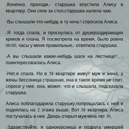
-Конечно, проходи,- старушка впустила Алису в
квартиру. Они сели за стол,старушка налила чаю.
-Вы слышали что-нибудь в ту ночь?-спросила Алиса.
-Я тогда спала, и проснулась от душераздирающих
криков и плача. Я посмотрела на время, было ровно
00:00, часы у меня правильные,- ответила старушка.
-А вы слышали какие-нибудь шаги на лестнице?…-
поинтересовалась Алиса.
-Нет,я спала. Но в 38 квартире живут муж и жена, у
жены бессоница страшная, она в такое время не спит,
спроси у нее, она, может, что и слышала,-подсказала
старушка.
Алиса поблагодарила старушку,попрощалась с ней и
поднялась на 2 этажа выше. Вот 38 квартира. Алиса
постучалась в нее. Дверь открыл мужчина лет 30.
-Здравствуйте, я однокурсница и подруга умершей