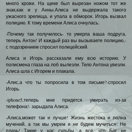
много крови. На щеке был вырезан ножом тот же
знак,как и у Анны.Алиса не выдержала такого
ужасного зрелища, и упала в обморок. Игорь вызвал
полицию. К тому времени Алиса очнулась.
-Почему так получилось- то умерла ваша подруга,
теперь Антон! И каждый раз вы вызываете полицию,-
с подозрением спросил полицейский.
Алиса и Игорь рассказали ему всю историю. У
полисмена глаза на лоб вылезли. Тело Антона увезли.
Алиса шла с Игорем и плакала.
-Алис,а что ты попросила в том письме?-спросил
Игорь.
-iphone5,теперь мне придется умирать из-за
телефона!- зарыдала Алиса.
-Алиса,может так и лучше! Жизнь жестока и полна
мучений, а так мы умрем и не будем мучиться! Не
плачь! Такие у нас судьбы, а все, что Бог не