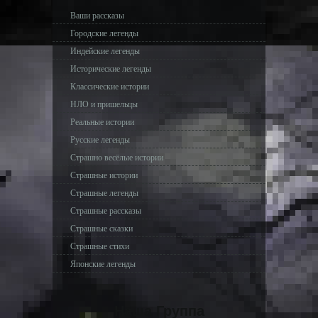
Ваши рассказы
Городские легенды
Индейские легенды
Исторические легенды
Классические истории
НЛО и пришельцы
Реальные истории
Русские легенды
Страшно весёлые истории
Страшные истории
Страшные легенды
Страшные рассказы
Страшные сказки
Страшные стихи
Японские легенды
Наша Группа