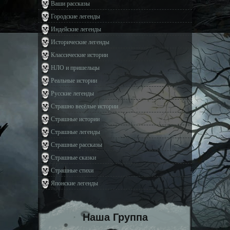
Ваши рассказы
Городские легенды
Индейские легенды
Исторические легенды
Классические истории
НЛО и пришельцы
Реальные истории
Русские легенды
Страшно весёлые истории
Страшные истории
Страшные легенды
Страшные рассказы
Страшные сказки
Страшные стихи
Японские легенды
Наша Группа