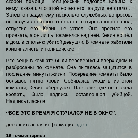
скорой помощи. Полицейский подозвал Кевина к
нему, сказал, что этой ночью его подруги не стало…
Затем он задал ему несколько служебных вопросов,
не получив внятного ответа от шокированного парня,
отпустил его. Кевин не успел. Она просила его
приехать, а он лишь посмеялся над ней. Кевин вошёл
в дом, в спальню убитой девушки. В комнате работали
криминалисты и полицейские.
Все вещи в комнате были перевёрнуты вверх дном и
разбросаны по комнате. Она пыталась защитится в
последние минуты жизни. Посередине комнаты было
большое пятно крови. Собираясь уходить из этой
комнаты, Кевин обернулся. На стене, где не стояла
кровать, была надпись, оставленная убийцей.
Надпись гласила:
“ВСЁ ЭТО ВРЕМЯ Я СТУЧАЛСЯ НЕ В ОКНО”.
дополнительная информация
здесь
19 комментариев