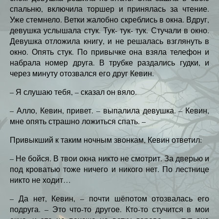
спальню, включила торшер и принялась за чтение.
Уже стемнело. Ветки жалобно скреблись в окна. Вдруг,
девушка услышала стук. Тук- тук- тук. Стучали в окно.
Девушка отложила книгу, и не решалась взглянуть в
окно. Опять стук. По привычке она взяла телефон и
набрала номер друга. В трубке раздались гудки, и
через минуту отозвался его друг Кевин.
– Я слушаю тебя, – сказал он вяло.
– Алло, Кевин, привет. – выпалила девушка. – Кевин,
мне опять страшно ложиться спать. –
Привыкший к таким ночным звонкам, Кевин ответил:
– Не бойся. В твои окна никто не смотрит. За дверью и
под кроватью тоже ничего и никого нет. По лестнице
никто не ходит…
– Да нет, Кевин, – почти шёпотом отозвалась его
подруга. – Это что-то другое. Кто-то стучится в мои