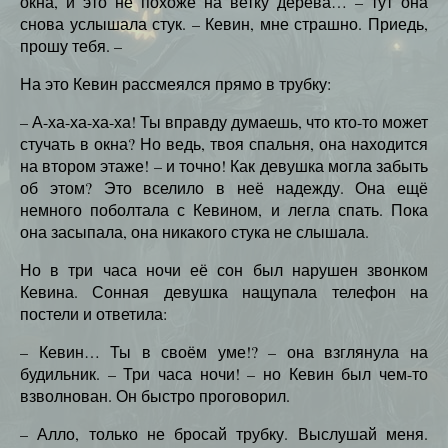
окна, и это не похоже на ветку дерева… – тут она
снова услышала стук. – Кевин, мне страшно. Приедь,
прошу тебя. –
На это Кевин рассмеялся прямо в трубку:
– А-ха-ха-ха-ха! Ты вправду думаешь, что кто-то может
стучать в окна? Но ведь, твоя спальня, она находится
на втором этаже! – и точно! Как девушка могла забыть
об этом? Это вселило в неё надежду. Она ещё
немного поболтала с Кевином, и легла спать. Пока
она засыпала, она никакого стука не слышала.
Но в три часа ночи её сон был нарушен звонком
Кевина. Сонная девушка нащупала телефон на
постели и ответила:
– Кевин… Ты в своём уме!? – она взглянула на
будильник. – Три часа ночи! – но Кевин был чем-то
взволнован. Он быстро проговорил.
– Алло, только не бросай трубку. Выслушай меня.