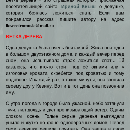
Ириной Кныш
посетительницей сайта,
, о девушке,
которая боялась ложиться спать. Если вам
понравился рассказ, пишите автору на адрес
iloveretromusic@mail.ru
ВЕТКА ДЕРЕВА
Одна девушка была очень боязливой. Жила она одна
в большом двухэтажном доме, и каждый вечер перед
сном, она испытывала страх ложиться спать. Ей
казалось, что кто-то стоит под её окнами или у
изголовья кровати, скребется под кроватью и тому
подобное. И каждый раз, в такие минуты, она звонила
своему другу Кевину. Вот и в тот день она позвонила
ему.
С утра погода в городе была ужасной: небо затянули
тучи, лил дождь и дул пронизывающий ветер. Одним
словом- осень. Голые серые деревья выглядели
уныло и жутко но фоне однообразных домов. Перед
сном девушка решила почитать. Она зашла в свою