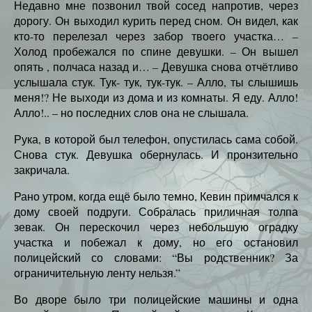
Недавно мне позвонил твой сосед напротив, через
дорогу. Он выходил курить перед сном. Он видел, как
кто-то перелезал через забор твоего участка… –
Холод пробежался по спине девушки. – Он вышел
опять , полчаса назад и… – Девушка снова отчётливо
услышала стук. Тук- тук, тук-тук. – Алло, ты слышишь
меня!? Не выходи из дома и из комнаты. Я еду. Алло!
Алло!.. – но последних слов она не слышала.
Рука, в которой был телефон, опустилась сама собой.
Снова стук. Девушка обернулась. И пронзительно
закричала.
Рано утром, когда ещё было темно, Кевин примчался к
дому своей подруги. Собралась приличная толпа
зевак. Он перескочил через небольшую оградку
участка и побежал к дому, но его остановил
полицейский со словами: “Вы родственник? За
ограничительную ленту нельзя.”
Во дворе было три полицейские машины и одна