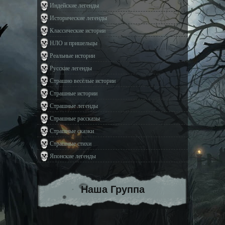
Индейские легенды
Исторические легенды
Классические истории
НЛО и пришельцы
Реальные истории
Русские легенды
Страшно весёлые истории
Страшные истории
Страшные легенды
Страшные рассказы
Страшные сказки
Страшные стихи
Японские легенды
Наша Группа