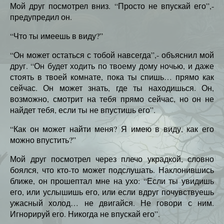
Мой друг посмотрел вниз. “Просто не впускай его”,-
предупредил он.
“Что ты имеешь в виду?”
“Он может остаться с тобой навсегда”,- объяснил мой
друг. “Он будет ходить по твоему дому ночью, и даже
стоять в твоей комнате, пока ты спишь… прямо как
сейчас. Он может знать, где ты находишься. Он,
возможно, смотрит на тебя прямо сейчас, но он не
найдет тебя, если ты не впустишь его”.
“Как он может найти меня? Я имею в виду, как его
можно впустить?”
Мой друг посмотрел через плечо украдкой, словно
боялся, что кто-то может подслушать. Наклонившись
ближе, он прошептал мне на ухо: “Если ты увидишь
его, или услышишь его, или если вдруг почувствуешь
ужасный холод… не двигайся. Не говори с ним.
Игнорируй его. Никогда не впускай его”.