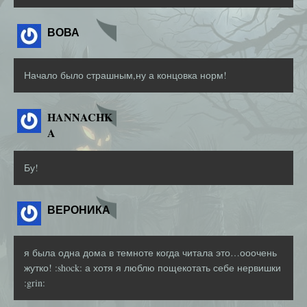
ВОВА
Начало было страшным,ну а концовка норм!
HANNACHK
A
Бу!
ВЕРОНИКА
я была одна дома в темноте когда читала это…ооочень
жутко! :shock: а хотя я люблю пощекотать себе нервишки
:grin: