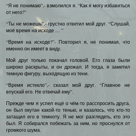
“Я не понимаю”,- взмолился я. “Как я могу избавиться
от него?”
“Ты не можешь”,- грустно ответил мой друг. “Слушай,
моё время на исходе … ”
“Время на исходе?”- Повторил я, не понимая, что
именно он имеет в виду.
Мой друг только покачал головой. Его глаза были
широко раскрыты, и он дрожал. И тогда, я заметил
темную фигуру, выходящую из тени.
“Время истекло”,- сказал мой друг. “Главное не
впускай его. Не отвечай ему”.
Прежде чем я успел ещё о чём-то расспросить друга,
он был окутан какой-то тенью, и казалось, что кто-то
затащил его в темноту. Я не мог разглядеть, кто это
был. Я собирался побежать за ним, но проснулся от
громкого шума.