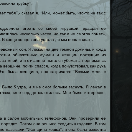
овесила трубку”.
ет тебя”,- сказал я. “Или, может быть, что-то не так с
должила играть со своей игрушкой, вращая её
возилась несколько часов, но так и не смогла понять,
 В конце концов она устала , и мы пошли спать.
тревожный сон. Я лежал на дне тёмной долины, и когда
 сотни обнаженных мужчин и женщин ползущих из
 за мной, и я отчаянно пытался убежать, поднимаясь
а вершине, почти спасся, когда почувствовал, как рука
Это была женщина, она закричала: “Возьми меня с
 Было 5 утра, и я не смог больше заснуть. Я лежал в
 глаза, мое сердце колотилось. Мне было интересно,
ла в салон мобильных телефонов. Они проверили ее
 порядке. Потом она решила сходить к гадалке. В том
ую называли “Женщина-кошка”, и она была известна