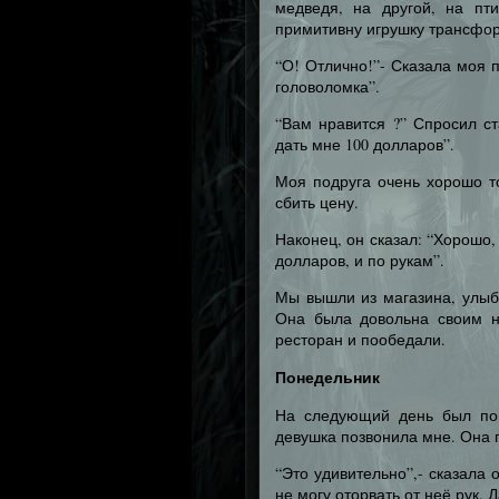
медведя, на другой, на пт
примитивну игрушку трансфо
“О! Отлично!”- Сказала моя п
головоломка”.
“Вам нравится ?” Спросил с
дать мне 100 долларов”.
Моя подруга очень хорошо то
сбить цену.
Наконец, он сказал: “Хорошо,
долларов, и по рукам”.
Мы вышли из магазина, улыб
Она была довольна своим н
ресторан и пообедали.
Понедельник
На следующий день был пон
девушка позвонила мне. Она г
“Это удивительно”,- сказала
не могу оторвать от неё рук. 