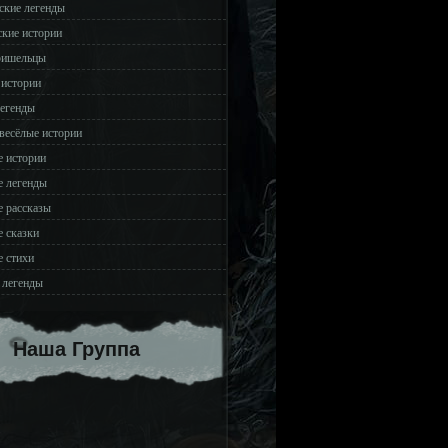
ские легенды
ские истории
ришельцы
 истории
легенды
весёлые истории
 истории
 легенды
 рассказы
 сказки
 стихи
 легенды
Наша Группа