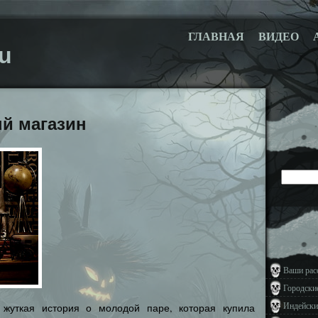
ГЛАВНАЯ
ВИДЕО
u
й магазин
Ваши рас
Городски
Индейски
 жуткая история о молодой паре, которая купила