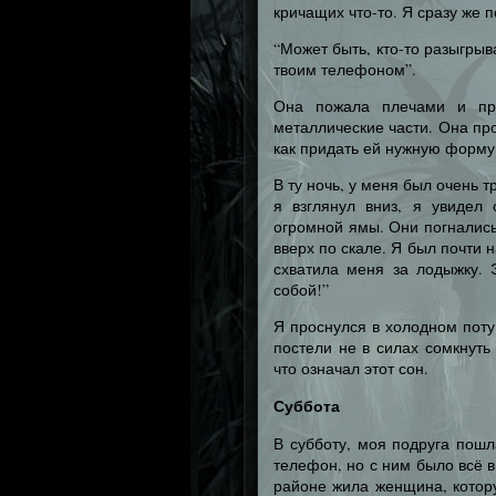
кричащих что-то. Я сразу же п
“Может быть, кто-то разыгрыва
твоим телефоном”.
Она пожала плечами и про
металлические части. Она про
как придать ей нужную форму.
В ту ночь, у меня был очень 
я взглянул вниз, я увидел
огромной ямы. Они погнались
вверх по скале. Я был почти н
схватила меня за лодыжку. 
собой!”
Я проснулся в холодном поту.
постели не в силах сомкнуть
что означал этот сон.
Суббота
В субботу, моя подруга пош
телефон, но с ним было всё в
районе жила женщина, котор