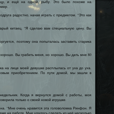
ицу, и ещё на одной, рыбу. Это было похоже на
рмер.
одруга радостно, начав играть с предметом. “Это как
тарый китаец. “Я сделаю вам специальную цену. Вы
ргуется, поэтому она попыталась заставить старика
 хорошо. Вы грабить меня, но хорошо. Вы дать мне 80
ка на лице моей девушке расплылась от уха до уха.
овым приобретением. По пути домой, мы зашли в
едельник. Когда я вернулся домой с работы, моя
оворила только о своей новой игрушке.
 она. “Мне очень нравится эта головоломка Ринфон. Я
Даже на работе. Мне удалось сделать из неё несколько