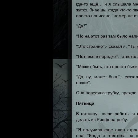
где-то ещё… и я слышала мн
жутко. Знаешь, когда кто-то 
просто написано “номер не из
“Да?”
“Но на этот раз там было нап
“Это странно”,- сказал я. “Ты
“Нет, все в порядке”,- ответи
“Может быть, это просто были
“Да, ну, может быть”,- сказ
позже”.
Она повесила трубку, прежде 
Пятница
В пятницу, после работы, я
делать из Ринфона рыбу.
“Я получила еще один стран
она. “Когда я ответила на 