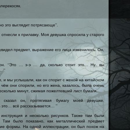
аперекосяк.
“но это выглядит потрясающе”.
 отнесли к прилавку. Моя девушка спросила у старого
 увидел предмет, выражение его лица изменилось. Он,
 он. “Это … э-э … да, сколько стоит это… Ну, вы
… ”
е, и мы услышали, как он спорит с женой на китайском
 чём они спорили, но его жена, казалось, была очень
есколько минут, сжимая пожелтевший лист бумаги.
- сказал он, протягивая бумагу моей девушке.
 это… всё рассказывается… ”
инструкция и несколько рисунков. Также там были
. Там было показано, как металлический предмет
гие формы. На одной иллюстрации, он был похож на