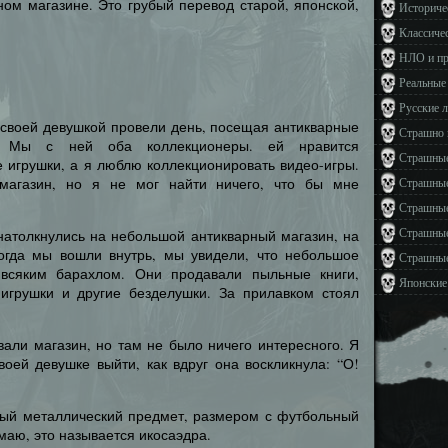
ном магазине. Это грубый перевод старой, японской,
Историче
Классиче
НЛО и п
Реальные
Русские 
 своей девушкой провели день, посещая антикварные
Страшно 
ы. Мы с ней оба коллекционеры. ей нравится
Страшные
 игрушки, а я люблю коллекционировать видео-игры.
магазин, но я не мог найти ничего, что бы мне
Страшные
Страшные
Страшные
натолкнулись на небольшой антикварный магазин, на
огда мы вошли внутрь, мы увидели, что небольшое
Страшные
всяким барахлом. Они продавали пыльные книги,
Японские
 игрушки и другие безделушки. За прилавком стоял
али магазин, но там не было ничего интересного. Я
оей девушке выйти, как вдруг она воскликнула: “О!
ный металлический предмет, размером с футбольный
умаю, это называется икосаэдра.