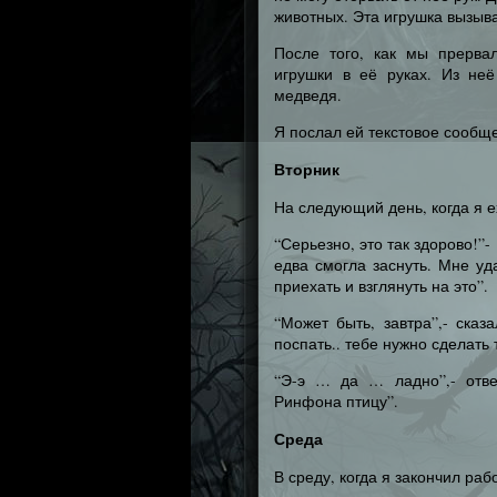
животных. Эта игрушка вызыв
После того, как мы прерва
игрушки в её руках. Из не
медведя.
Я послал ей текстовое сообщ
Вторник
На следующий день, когда я е
“Серьезно, это так здорово!”-
едва смогла заснуть. Мне уд
приехать и взглянуть на это”.
“Может быть, завтра”,- сказ
поспать.. тебе нужно сделать 
“Э-э … да … ладно”,- отве
Ринфона птицу”.
Среда
В среду, когда я закончил ра