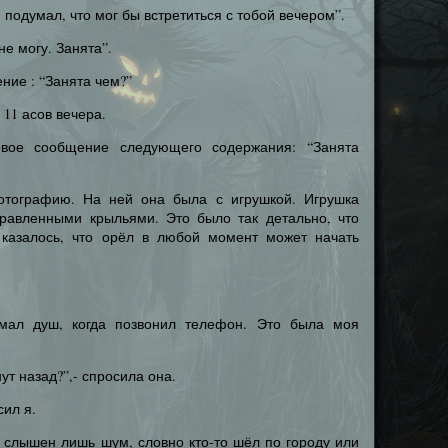
 подумал, что мог бы встретиться с тобой вечером”.
не могу. Занята”.
ние : “Занята чем?”
11 асов вечера.
овое сообщение следующего содержания: “Занята
тографию. На ней она была с игрушкой. Игрушка
равленными крыльями. Это было так детально, что
 казалось, что орёл в любой момент может начать
мал душ, когда позвонил телефон. Это была моя
ут назад?”,- спросила она.
сил я.
л слышен лишь шум, словно кто-то шёл по городу или