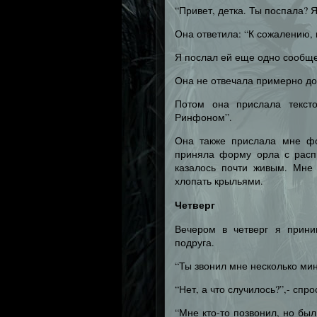
“Привет, детка. Ты поспала? Я
Она ответила: “К сожалению, 
Я послал ей еще одно сообще
Она не отвечала примерно до 
Потом она прислала текст
Ринфоном”.
Она также прислала мне фо
приняла форму орла с расп
казалось почти живым. Мне
хлопать крыльями.
Четверг
Вечером в четверг я прини
подруга.
“Ты звонил мне несколько мин
“Нет, а что случилось?”,- спро
“Мне кто-то позвонил, но бы