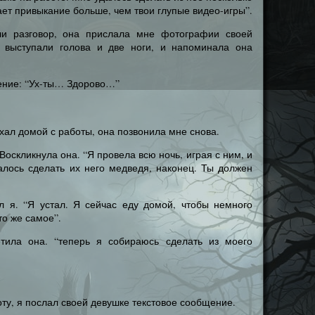
ает привыкание больше, чем твои глупые видео-игры”.
ли разговор, она прислала мне фотографии своей
ё выступали голова и две ноги, и напоминала она
ение: “Ух-ты… Здорово…”
хал домой с работы, она позвонила мне снова.
 Воскликнула она. “Я провела всю ночь, играя с ним, и
алось сделать их него медведя, наконец. Ты должен
ал я. “Я устал. Я сейчас еду домой, чтобы немного
то же самое”.
тила она. “теперь я собираюсь сделать из моего
боту, я послал своей девушке текстовое сообщение.