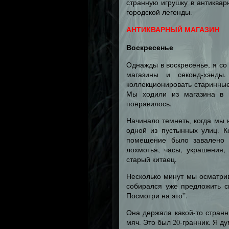
странную игрушку в антиквар
городской легенды.
АНТИКВАРНЫЙ МАГАЗИН
Воскресенье
Однажды в воскресенье, я со
магазины и секонд-хэнд
коллекционировать старинные
Мы ходили из магазина в 
понравилось.
Начинало темнеть, когда мы 
одной из пустынных улиц. К
помещение было завалено 
лохмотья, часы, украшения,
старый китаец.
Несколько минут мы осматрив
собирался уже предложить св
Посмотри на это”.
Она держала какой-то стран
мяч. Это был 20-гранник. Я д