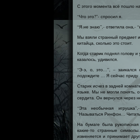
С этого момента всё пошло н
“Что это?”- спросил я.
“Я не знаю”,- ответила она,- 
Мы взяли странный предмет и
китайца, сколько это стоит.
Когда старик поднял голову и
казалось, удивился.
“Э-э, о, это…”, – заикался
подождите … Я сейчас приду
Старик исчез в задней комнат
языке. Мы не могли понять, о
сердита. Он вернулся через н
“Эта необычная игрушка”,
“Называться Ринфон… Читать
На бумаге была рукописная 
какие-то странные символы
изменяется и принимает дру