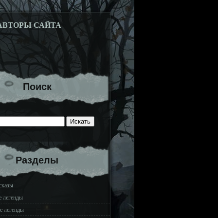
АВТОРЫ САЙТА
Поиск
Разделы
сказы
е легенды
е легенды