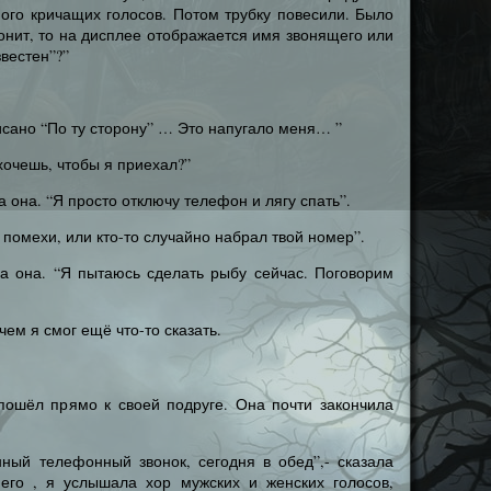
ого кричащих голосов. Потом трубку повесили. Было
звонит, то на дисплее отображается имя звонящего или
вестен”?”
исано “По ту сторону” … Это напугало меня… ”
 хочешь, чтобы я приехал?”
ла она. “Я просто отключу телефон и лягу спать”.
 помехи, или кто-то случайно набрал твой номер”.
ала она. “Я пытаюсь сделать рыбу сейчас. Поговорим
чем я смог ещё что-то сказать.
 пошёл прямо к своей подруге. Она почти закончила
ный телефонный звонок, сегодня в обед”,- сказала
него , я услышала хор мужских и женских голосов,