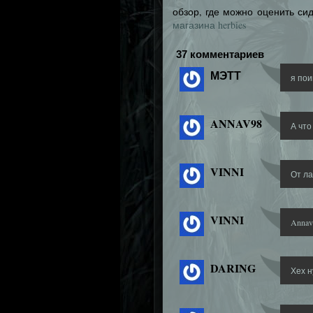
обзор, где можно оценить си
магазина herbies
37 комментариев
МЭТТ
я пои
ANNAV98
А что
VINNI
От лат
VINNI
Annav
DARING
Хех н