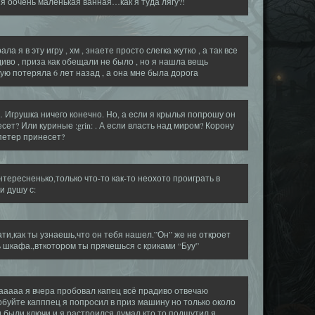
я оочень маленькая ванная…как я туда лягу?!
ала я в эту игру , хм , знаете просто слегка жутко , а так все
иво , приза как обещали не было , но я нашла вещь
ую потеряла 6 лет назад , а она мне была дорога
Игрушка ничего конечно. Но, а если я крылья попрошу он
сет? Или куриные :grin: . А если власть над миром? Корону
петер принесет?
нтересненько,только что-то как-то неохото проиграть в
и душу с:
ати,как ты узнаешь,что он тебя нашел.”Он” же не откроет
 шкафа.,вткотором ты прячешься с криками “Буу”
аааа я вчера пробовал капец всё прадиво отвечаю
буйте капппец я попросил в приз машину но только около
 были ключи и я растроился думал кто то подшутил я