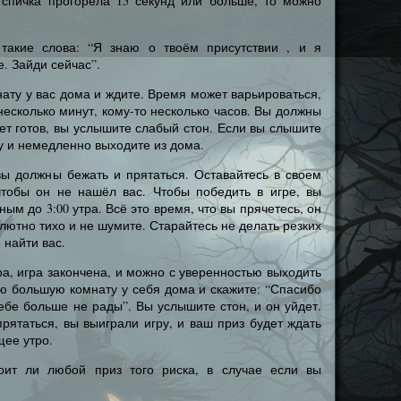
 спичка прогорела 15 секунд или больше, то можно
 такие слова: “Я знаю о твоём присутствии , и я
. Зайди сейчас”.
нату у вас дома и ждите. Время может варьироваться,
несколько минут, кому-то несколько часов. Вы должны
дет готов, вы услышите слабый стон. Если вы слышите
у и немедленно выходите из дома.
вы должны бежать и прятаться. Оставайтесь в своем
чтобы он не нашёл вас. Чтобы победить в игре, вы
ым до 3:00 утра. Всё это время, что вы прячетесь, он
олютно тихо и не шумите. Старайтесь не делать резких
 найти вас.
тра, игра закончена, и можно с уверенностью выходить
ую большую комнату у себя дома и скажите: “Спасибо
Тебе больше не рады”. Вы услышите стон, и он уйдет.
рятаться, вы выиграли игру, и ваш приз будет ждать
щее утро.
тоит ли любой приз того риска, в случае если вы