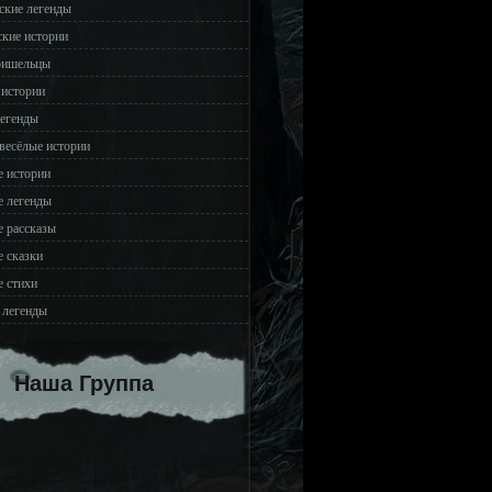
ские легенды
ские истории
ришельцы
 истории
легенды
весёлые истории
 истории
 легенды
 рассказы
 сказки
 стихи
 легенды
Наша Группа