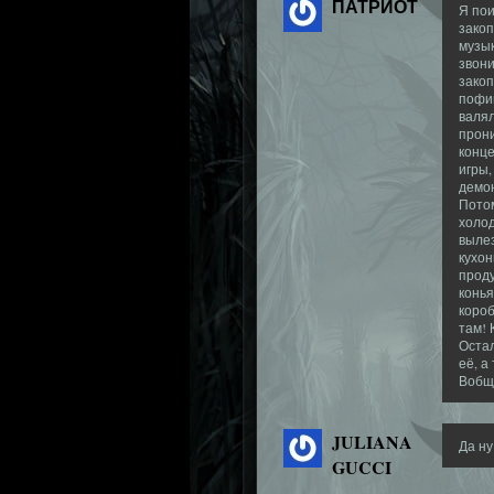
ПАТРИОТ
Я пои
закоп
музык
звони
закоп
пофиг
валял
прони
конце
игры,
демон
Потом
холод
вылез
кухон
проду
конья
короб
там! 
Остал
её, а
Вобще
JULIANA
Да ну
GUCCI