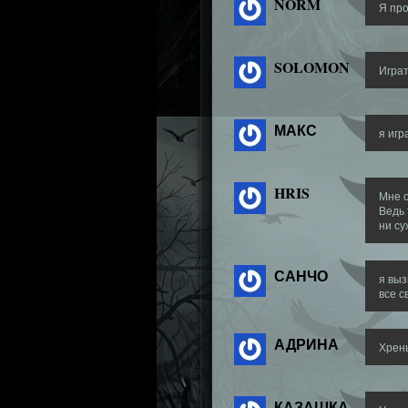
NORM
Я про
SOLOMON
Играт
МАКС
я игр
HRIS
Мне о
Ведь 
ни су
САНЧО
я выз
все с
АДРИНА
Хрень
КАЗАШКА