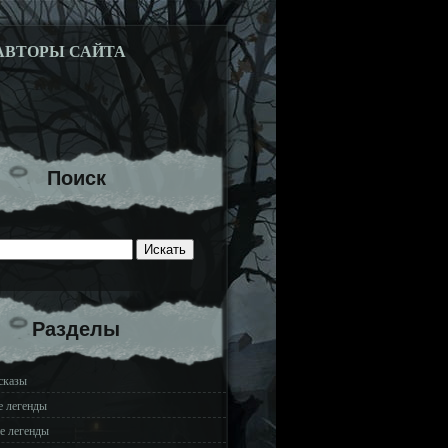
АВТОРЫ САЙТА
Поиск
Разделы
сказы
е легенды
е легенды