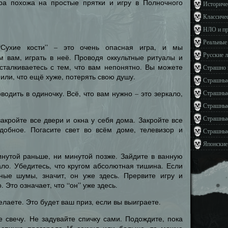
ра похожа на простые прятки и игру в Полночного
Историче
Классиче
НЛО и п
Реальные
Сухие кости” – это очень опасная игра, и мы
Русские 
м вам, играть в неё. Проводя оккультные ритуалы и
сталкиваетесь с тем, что вам непонятно. Вы можете
Страшно 
 или, что ещё хуже, потерять свою душу.
Страшные
водить в одиночку. Всё, что вам нужно – это зеркало,
Страшные
Страшные
Страшные
закройте все двери и окна у себя дома. Закройте все
добное. Погасите свет во всём доме, телевизор и
Страшные
Японские
минутой раньше, ни минутой позже. Зайдите в ванную
ало. Убедитесь, что кругом абсолютная тишина. Если
ные шумы, значит, он уже здесь. Прервите игру и
 Это означает, что “он” уже здесь.
елаете. Это будет ваш приз, если вы выиграете.
те свечу. Не задувайте спичку сами. Подождите, пока