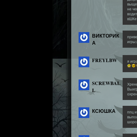
выщел
не че
водит
вШКе :
ВИКТОРИК
приве
А
игры)
FREYLBW
я игр
SCREWBAL
Хрень
L
Выигр
охрен
КСЮШКА
ппц 
выпо
шорох