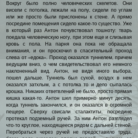
Вокруг было полно человеческих скелетов. Они
висели с потолка, лежали на полу, сидели по углам
или же просто были прислонены к стене. А прямо
посредине помещения сидело какое-то существо. Уже
в который раз Антон почувствовал тошноту: тварь
поедала человеческую ногу, при этом еще и слизывая
кровь с пола. На парня она пока не обращала
внимания, и он проскочил в спасительный проход
слева от «едока». Проход оказался туннелем, причем
ведущим вниз, о чем свидетельствовал его немного
наклоненный вид. Антон, не видя иного выбора,
пошел дальше. Туннель был сухой, воздух в нем
оказался затхлым, а с потолка то и дело сыпалась
крошка. Никаких ответвлений не было, просто прямая
кишка какая-то. Антон шел примерно минут десять,
когда туннель закончился, и он оказался в огромной
пещере. Сверху свисали сталактиты, посредине
протекал подземный ручей. За ним Антон разглядел
что-то круглое, находящееся рядом с дальней стеной.
Перебраться через ручей не предоставило труда,