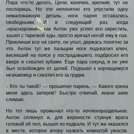
Пора что-то делать. Цепи, конечно, крепкие, тут не
поспоришь. Но эти непонятно кто упустили одну
немаловажную деталь: ноги парня оставались
свободными. И в следующий раз, когда
«краснорожий», как Антон уже успел его окрестить,
зашел с тарелкой еды, просто врезал ногой ему в пах.
Проклиная все на свете, он упал, держась понятно за
что. Антон тут же пальцем ноги подхватил ключ,
висевший на поясе у пострадавшего, подбросил его
вверх и схватил зубами. Еще пара секунд, и он уже
был освобожден от цепей. Подошел к корчащемуся
незнакомцу и схватил его за грудки.
– Кто ты такой? — прошипел парень. — Какого хрена
меня здесь заперли? Быстро отвечай, иначе шею
сломаю.
Но тот лишь промычал что-то нечленораздельное.
Антон сплюнул и, для вероности стукнув врага
головой об пол, вышел из подвала. И тут же оказался
в месте, которое впору назвать комнатой ужасов.