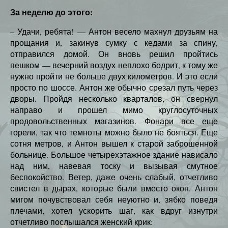
За неделю до этого:
– Удачи, ребята! — Антон весело махнул друзьям на
прощания и, закинув сумку с кедами за спину,
отправился домой. Он вновь решил пройтись
пешком — вечерний воздух неплохо бодрит, к тому же
нужно пройти не больше двух километров. И это если
просто по шоссе. Антон же обычно срезал путь через
дворы. Пройдя несколько кварталов, он свернул
направо и прошел мимо круглосуточных
продовольственных магазинов. Фонари все еще
горели, так что темноты можно было не бояться. Еще
сотня метров, и Антон вышел к старой заброшенной
больнице. Большое четырехэтажное здание нависало
над ним, навевая тоску и вызывая смутное
беспокойство. Ветер, даже очень слабый, отчетливо
свистел в дырах, которые были вместо окон. Антон
мигом почувствовал себя неуютно и, зябко поведя
плечами, хотел ускорить шаг, как вдруг изнутри
отчетливо послышался женский крик: