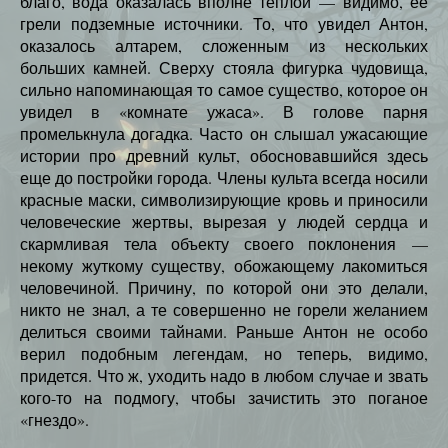
благо, вода оказалась вполне теплой — видимо, ее
грели подземные источники. То, что увидел Антон,
оказалось алтарем, сложенным из нескольких
больших камней. Сверху стояла фигурка чудовища,
сильно напоминающая то самое существо, которое он
увидел в «комнате ужаса». В голове парня
промелькнула догадка. Часто он слышал ужасающие
истории про древний культ, обосновавшийся здесь
еще до постройки города. Члены культа всегда носили
красные маски, символизирующие кровь и приносили
человеческие жертвы, вырезая у людей сердца и
скармливая тела объекту своего поклонения —
некому жуткому существу, обожающему лакомиться
человечиной. Причину, по которой они это делали,
никто не знал, а те совершенно не горели желанием
делиться своими тайнами. Раньше Антон не особо
верил подобным легендам, но теперь, видимо,
придется. Что ж, уходить надо в любом случае и звать
кого-то на подмогу, чтобы зачистить это поганое
«гнездо».