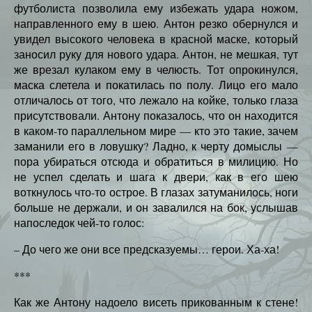
футболиста позволила ему избежать удара ножом,
направленного ему в шею. Антон резко обернулся и
увидел высокого человека в красной маске, который
заносил руку для нового удара. Антон, не мешкая, тут
же врезал кулаком ему в челюсть. Тот опрокинулся,
маска слетела и покатилась по полу. Лицо его мало
отличалось от того, что лежало на койке, только глаза
присутствовали. Антону показалось, что он находится
в каком-то параллельном мире — кто это такие, зачем
заманили его в ловушку? Ладно, к черту домыслы —
пора убираться отсюда и обратиться в милицию. Но
не успел сделать и шага к двери, как в его шею
воткнулось что-то острое. В глазах затуманилось, ноги
больше не держали, и он завалился на бок, услышав
напоследок чей-то голос:
– До чего же они все предсказуемы… герои. Ха-ха!
***
Как же Антону надоело висеть прикованным к стене!