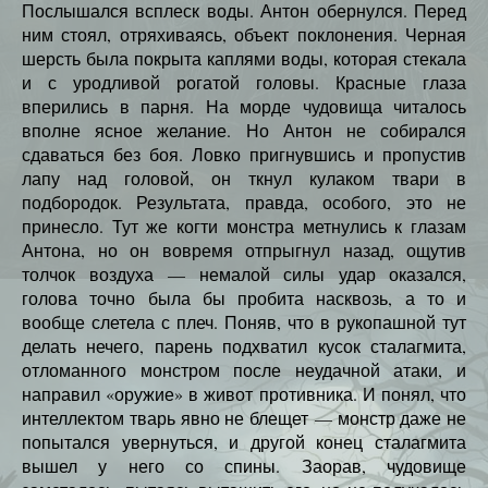
Послышался всплеск воды. Антон обернулся. Перед
ним стоял, отряхиваясь, объект поклонения. Черная
шерсть была покрыта каплями воды, которая стекала
и с уродливой рогатой головы. Красные глаза
вперились в парня. На морде чудовища читалось
вполне ясное желание. Но Антон не собирался
сдаваться без боя. Ловко пригнувшись и пропустив
лапу над головой, он ткнул кулаком твари в
подбородок. Результата, правда, особого, это не
принесло. Тут же когти монстра метнулись к глазам
Антона, но он вовремя отпрыгнул назад, ощутив
толчок воздуха — немалой силы удар оказался,
голова точно была бы пробита насквозь, а то и
вообще слетела с плеч. Поняв, что в рукопашной тут
делать нечего, парень подхватил кусок сталагмита,
отломанного монстром после неудачной атаки, и
направил «оружие» в живот противника. И понял, что
интеллектом тварь явно не блещет — монстр даже не
попытался увернуться, и другой конец сталагмита
вышел у него со спины. Заорав, чудовище