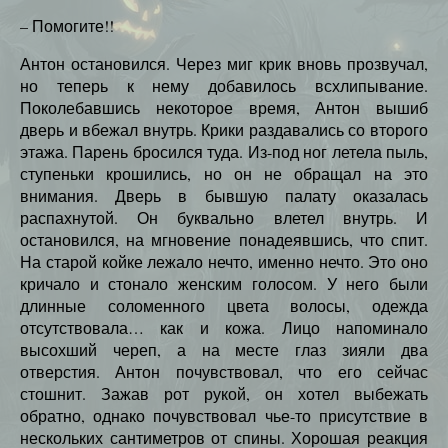
– Помогите!!
Антон остановился. Через миг крик вновь прозвучал,
но теперь к нему добавилось всхлипывание.
Поколебавшись некоторое время, Антон вышиб
дверь и вбежал внутрь. Крики раздавались со второго
этажа. Парень бросился туда. Из-под ног летела пыль,
ступеньки крошились, но он не обращал на это
внимания. Дверь в бывшую палату оказалась
распахнутой. Он буквально влетел внутрь. И
остановился, на мгновение понадеявшись, что спит.
На старой койке лежало нечто, именно нечто. Это оно
кричало и стонало женским голосом. У него были
длинные соломенного цвета волосы, одежда
отсутствовала… как и кожа. Лицо напоминало
высохший череп, а на месте глаз зияли два
отверстия. Антон почувствовал, что его сейчас
стошнит. Зажав рот рукой, он хотел выбежать
обратно, однако почувствовал чье-то присутствие в
нескольких сантиметров от спины. Хорошая реакция