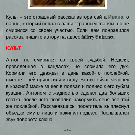
Ивана
Культ – это страшный рассказ автора сайта
, о
парне, который попал в лапы странным тварям, но не
смирился со своей участью. Если вам понравился
fallcry@ukr.net
рассказ, пишите автору на адрес
.
КУЛЬТ
Антон не смирился со своей судьбой. Неделя,
проведенная в кандалах, не сломила его дух.
Кормили его дважды в день какой-то похлебкой,
вместе с ней приносили и воду. Вот и сейчас человек
в красной маске зашел в подвал и поднес к его губам
кувшин. Антоном с жадностью сделал два больших
глотка, после чего позволил накормить себя все той
же похлебкой. Рассмеявшись, посетитель выплеснул
объедки ему в лицо и покинул подвал. Послышался
звук поворота ключа.
***