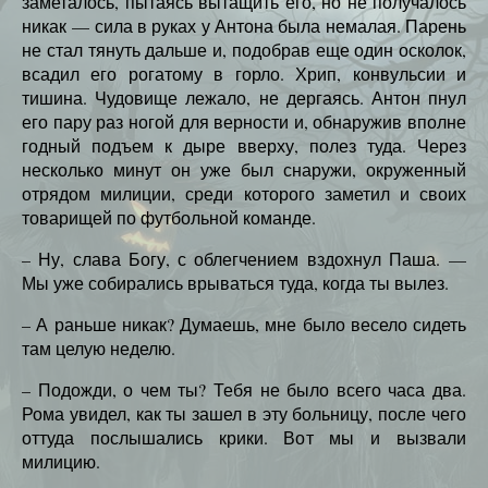
заметалось, пытаясь вытащить его, но не получалось
никак — сила в руках у Антона была немалая. Парень
не стал тянуть дальше и, подобрав еще один осколок,
всадил его рогатому в горло. Хрип, конвульсии и
тишина. Чудовище лежало, не дергаясь. Антон пнул
его пару раз ногой для верности и, обнаружив вполне
годный подъем к дыре вверху, полез туда. Через
несколько минут он уже был снаружи, окруженный
отрядом милиции, среди которого заметил и своих
товарищей по футбольной команде.
– Ну, слава Богу, с облегчением вздохнул Паша. —
Мы уже собирались врываться туда, когда ты вылез.
– А раньше никак? Думаешь, мне было весело сидеть
там целую неделю.
– Подожди, о чем ты? Тебя не было всего часа два.
Рома увидел, как ты зашел в эту больницу, после чего
оттуда послышались крики. Вот мы и вызвали
милицию.