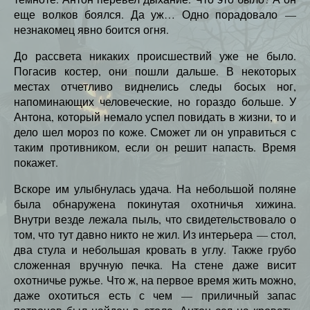
еще волков боялся. Да уж… Одно порадовало —
незнакомец явно боится огня.
До рассвета никаких происшествий уже не было.
Погасив костер, они пошли дальше. В некоторых
местах отчетливо виднелись следы босых ног,
напоминающих человеческие, но гораздо больше. У
Антона, который немало успел повидать в жизни, то и
дело шел мороз по коже. Сможет ли он управиться с
таким противником, если он решит напасть. Время
покажет.
Вскоре им улыбнулась удача. На небольшой поляне
была обнаружена покинутая охотничья хижина.
Внутри везде лежала пыль, что свидетельствовало о
том, что тут давно никто не жил. Из интерьера — стол,
два стула и небольшая кровать в углу. Также грубо
сложенная вручную печка. На стене даже висит
охотничье ружье. Что ж, на первое время жить можно,
даже охотиться есть с чем — приличный запас