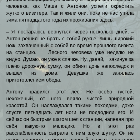
человека, как Маша с Антоном успели окрестить
жуткого визитера. Так и жили они, пока не наступила
зима пятнадцатого года их проживания здесь.
– Я постараюсь вернуться через несколько дней, –
Антон решил не брать с собой ружье, лишь широкий
нож, захваченный с собой во время прошлого визита
на станцию. — Лесного человека уже неделю не
видно. Думаю, он уже в спячке. Ну, давай, – закинув за
плечо дорожную сумку, он обнял дочь напоследок и
вышел из дома. Девушка же занялась
приготовлением обеда.
Антону нравился этот лес. Не особо густой,
нехоженый, от него веяло чистой природной
красотой. Он наслаждался такими походами, даже
спустя пятнадцать лет ноги не подводили его. И
сейчас он быстрым шагом шел к станции, напевая про
себя какую-то мелодию. Но в этот раз
расслабленность сыграла с ним злую шутку. Он не
успел вовремя заметить черный силуэт, внезапно