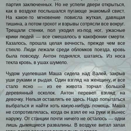
партия заключенных. Но не успели двери открыться,
как в воздухе послышался пугающе знакомый свист.
На какое-то мгновение повисла жуткая, давящая
тишина, а потом грохот и взрывы сотрясли все вокруг.
Трещали стенки, пол уходил из-под ног, ужасные
крики людей — все смешалось в какофонии смерти.
Казалось, прошла целая вечность, прежде чем все
стихло. Люди лежали среди обломков поезда, кровь
была повсюду. Антон поднялся, шатаясь. Из носа
текла кровь, в ушах шумело.
Чудом уцелевшая Маша сидела над Валей, закрыв
уши руками и рыдая. Один взгляд на женщину, и все
стало ясно — из ее живота торчал большой
деревянный осколок. Антон перевел взгляд на
девочку. Нельзя оставлять ее здесь. Надо попытаться
выбраться и найти хоть какую-нибудь помощь. Маша
не сопротивлялась, когда он взял ее на руки и вынес
наружу. От станции почти ничего не осталось — одни
лишь дымящиеся развалины. В воздухе витал запах