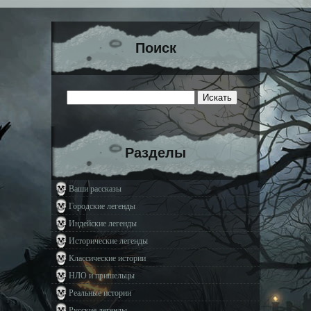
Поиск
Разделы
Ваши рассказы
Городские легенды
Индейские легенды
Исторические легенды
Классические истории
НЛО и пришельцы
Реальные истории
Русские легенды