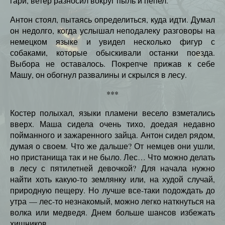
гари, ветер разносил вокруг пыль и пепел.
Антон стоял, пытаясь определиться, куда идти. Думал
он недолго, когда услышал неподалеку разговоры на
немецком языке и увидел несколько фигур с
собаками, которые обыскивали останки поезда.
Выбора не оставалось. Покрепче прижав к себе
Машу, он обогнул развалины и скрылся в лесу.
***
Костер полыхал, языки пламени весело взметались
вверх. Маша сидела очень тихо, доедая недавно
пойманного и зажаренного зайца. Антон сидел рядом,
думая о своем. Что же дальше? От немцев они ушли,
но пристанища так и не было. Лес… Что можно делать
в лесу с пятилетней девочкой? Для начала нужно
найти хоть какую-то землянку или, на худой случай,
природную пещеру. Но лучше все-таки подождать до
утра — лес-то незнакомый, можно легко наткнуться на
волка или медведя. Днем больше шансов избежать
хищников.