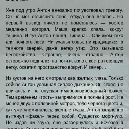
Уже под утро Антон внезапно почувствовал тревогу.
Он не мог объяснить себе, откуда она взялась. На
первый взгляд ничего не поменялось — костер
медленно догорал, Маша крепко спала, вокруг
тишина. И тут Антон понял. Тишина… Слишком тихо
для ночного леса. Ни уханья совы, ни крадущихся в
темноте зверей, даже ветер утих. Это вызывало
беспокойство. Странно, очень странно. Антон
осторожно поднялся на ноги и, взяв с костра горящую
ветку, осветил пространство вокруг. И замер…
Из кустов на него смотрели два желтых глаза. Только
сейчас Антон услышал сиплое дыхание. Он стоял, не
двигаясь и не опуская импровизированный факел.
Тем временем «гость» выпрямился в полный рост. Не
менее двух с половиной метров, тело черного цвета и,
как уже упоминалось, желтые глаза. Антон медленно
вытянул «факел» перед собой. Существо моргнуло.
Не издав ни звука, оно развернулось и исчезло в
темноте. Антон перевел дыхание. Что это было? А он