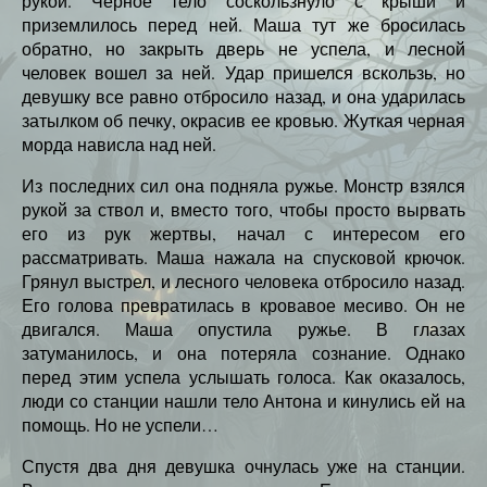
рукой. Черное тело соскользнуло с крыши и
приземлилось перед ней. Маша тут же бросилась
обратно, но закрыть дверь не успела, и лесной
человек вошел за ней. Удар пришелся вскользь, но
девушку все равно отбросило назад, и она ударилась
затылком об печку, окрасив ее кровью. Жуткая черная
морда нависла над ней.
Из последних сил она подняла ружье. Монстр взялся
рукой за ствол и, вместо того, чтобы просто вырвать
его из рук жертвы, начал с интересом его
рассматривать. Маша нажала на спусковой крючок.
Грянул выстрел, и лесного человека отбросило назад.
Его голова превратилась в кровавое месиво. Он не
двигался. Маша опустила ружье. В глазах
затуманилось, и она потеряла сознание. Однако
перед этим успела услышать голоса. Как оказалось,
люди со станции нашли тело Антона и кинулись ей на
помощь. Но не успели…
Спустя два дня девушка очнулась уже на станции.