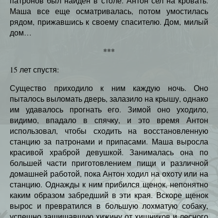
патронов был найден в столе. Антон сел на кровать.
Маша все еще осматривалась, потом умостилась
рядом, прижавшись к своему спасителю. Дом, милый
дом…
***
15 лет спустя:
Существо приходило к ним каждую ночь. Оно
пыталось выломать дверь, залазило на крышу, однако
им удавалось прогнать его. Зимой оно уходило,
видимо, впадало в спячку, и это время Антон
использовал, чтобы сходить на восстановленную
станцию за патронами и припасами. Маша выросла
красивой храброй девушкой. Занималась она по
большей части приготовлением пищи и различной
домашней работой, пока Антон ходил на охоту или на
станцию. Однажды к ним прибился щенок, непонятно
каким образом забредший в эти края. Вскоре щенок
вырос и превратился в большую лохматую собаку,
успешно защищавшую хижину от хищников и лесного