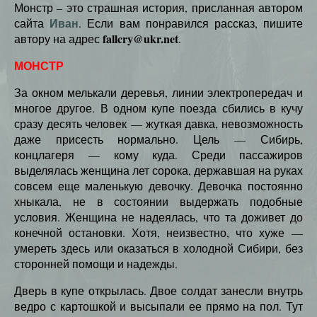
Монстр – это страшная история, присланная автором
Иван
сайта
. Если вам понравился рассказ, пишите
fallcry@ukr.net
автору на адрес
.
МОНСТР
За окном мелькали деревья, линии электропередач и
многое другое. В одном купе поезда сбились в кучу
сразу десять человек — жуткая давка, невозможность
даже присесть нормально. Цель — Сибирь,
концлагеря — кому куда. Среди пассажиров
выделялась женщина лет сорока, державшая на руках
совсем еще маленькую девочку. Девочка постоянно
хныкала, не в состоянии выдержать подобные
условия. Женщина не надеялась, что та доживет до
конечной остановки. Хотя, неизвестно, что хуже —
умереть здесь или оказаться в холодной Сибири, без
сторонней помощи и надежды.
Дверь в купе открылась. Двое солдат занесли внутрь
ведро с картошкой и высыпали ее прямо на пол. Тут