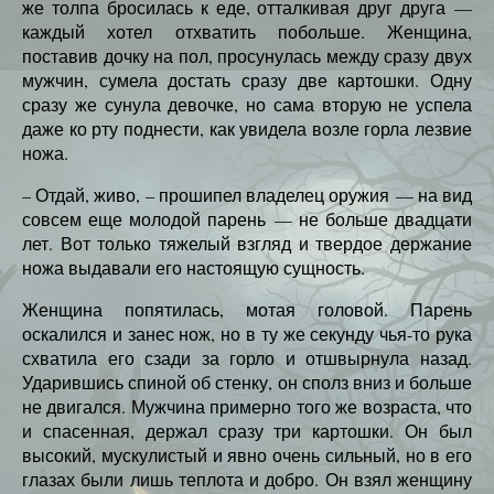
же толпа бросилась к еде, отталкивая друг друга —
каждый хотел отхватить побольше. Женщина,
поставив дочку на пол, просунулась между сразу двух
мужчин, сумела достать сразу две картошки. Одну
сразу же сунула девочке, но сама вторую не успела
даже ко рту поднести, как увидела возле горла лезвие
ножа.
– Отдай, живо, – прошипел владелец оружия — на вид
совсем еще молодой парень — не больше двадцати
лет. Вот только тяжелый взгляд и твердое держание
ножа выдавали его настоящую сущность.
Женщина попятилась, мотая головой. Парень
оскалился и занес нож, но в ту же секунду чья-то рука
схватила его сзади за горло и отшвырнула назад.
Ударившись спиной об стенку, он сполз вниз и больше
не двигался. Мужчина примерно того же возраста, что
и спасенная, держал сразу три картошки. Он был
высокий, мускулистый и явно очень сильный, но в его
глазах были лишь теплота и добро. Он взял женщину