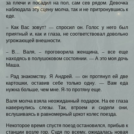
за плечи и посадил на пол, сам сев рядом. Девочка
наблюдала эту сцену молча, так и не притронувшись к
еде.
– Как Вас зовут? — спросил он. Голос у него был
приятный и, как и глаза, не соответствовал довольно
угрожающей внешности.
– В… Валя, – проговорила женщина, – все еще
находясь в полушоковом состоянии. — А это моя дочь
Маша.
– Рад знакомству. Я Андрей. — он протянул ей две
картошки, оставив себе только одну. — Вам еда
нужна больше, чем мне. Я-то протяну еще.
Валя молча взяла неожиданный подарок. На ее глаза
навернулись слезы. Так, втроем и сидели они,
вслушиваясь в равномерный цокот колес поезда.
Некоторое время спустя поезд остановился, прибыв к
станции возле гор. Судя по всему, ожидалась новая