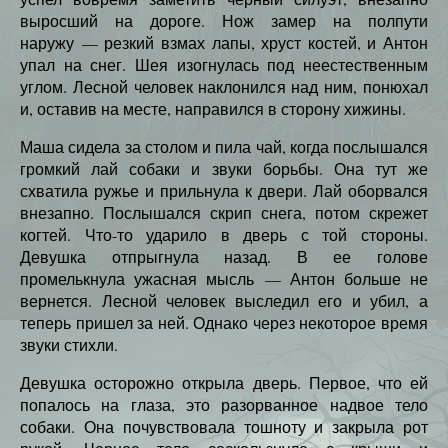
выросший на дороге. Нож замер на полпути
наружу — резкий взмах лапы, хруст костей, и Антон
упал на снег. Шея изогнулась под неестественным
углом. Лесной человек наклонился над ним, понюхал
и, оставив на месте, направился в сторону хижины.
Маша сидела за столом и пила чай, когда послышался
громкий лай собаки и звуки борьбы. Она тут же
схватила ружье и прильнула к двери. Лай оборвался
внезапно. Послышался скрип снега, потом скрежет
когтей. Что-то ударило в дверь с той стороны.
Девушка отпрыгнула назад. В ее голове
промелькнула ужасная мысль — Антон больше не
вернется. Лесной человек выследил его и убил, а
теперь пришел за ней. Однако через некоторое время
звуки стихли.
Девушка осторожно открыла дверь. Первое, что ей
попалось на глаза, это разорванное надвое тело
собаки. Она почувствовала тошноту и закрыла рот