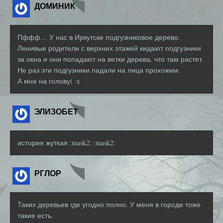
ДОМИНИК
Пффф… У нас в Иркутске подгузниковое дерево.
Ленивые родители с верхних этажей кидают подгузники
за окна и они попадают на ветки дерева, что там растет.
Не раз эти подгузники падали на лица прохожим.
А мне на голову( :x
ЭЛИЗОБЕТ
история жуткая :mask2: :mask2:
РГЛОР
Таких деревьев где угодно полно. У меня в городе тоже
такие есть.