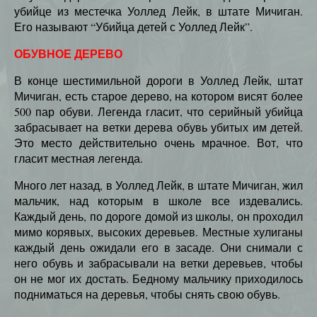
убийце из местечка Уоллед Лейк, в штате Мичиган.
Его называют “Убийца детей с Уоллед Лейк”.
ОБУВНОЕ ДЕРЕВО
В конце шестимильной дороги в Уоллед Лейк, штат
Мичиган, есть старое дерево, на котором висят более
500 пар обуви. Легенда гласит, что серийный убийца
забрасывает на ветки дерева обувь убитых им детей.
Это место действительно очень мрачное. Вот, что
гласит местная легенда.
Много лет назад, в Уоллед Лейк, в штате Мичиган, жил
мальчик, над которым в школе все издевались.
Каждый день, по дороге домой из школы, он проходил
мимо корявых, высоких деревьев. Местные хулиганы
каждый день ожидали его в засаде. Они снимали с
него обувь и забрасывали на ветки деревьев, чтобы
он не мог их достать. Бедному мальчику приходилось
подниматься на деревья, чтобы снять свою обувь.