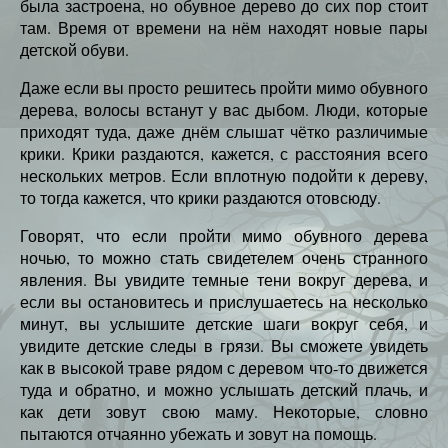
была застроена, но обувное дерево до сих пор стоит
там. Время от времени на нём находят новые пары
детской обуви.
Даже если вы просто решитесь пройти мимо обувного
дерева, волосы встанут у вас дыбом. Люди, которые
приходят туда, даже днём слышат чётко различимые
крики. Крики раздаются, кажется, с расстояния всего
нескольких метров. Если вплотную подойти к дереву,
то тогда кажется, что крики раздаются отовсюду.
Говорят, что если пройти мимо обувного дерева
ночью, то можно стать свидетелем очень странного
явления. Вы увидите темные тени вокруг дерева, и
если вы остановитесь и прислушаетесь на несколько
минут, вы услышите детские шаги вокруг себя, и
увидите детские следы в грязи. Вы сможете увидеть
как в высокой траве рядом с деревом что-то движется
туда и обратно, и можно услышать детский плачь, и
как дети зовут свою маму. Некоторые, словно
пытаются отчаянно убежать и зовут на помощь.