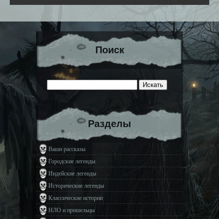
Поиск
Разделы
Ваши рассказы
Городские легенды
Индейские легенды
Исторические легенды
Классические истории
НЛО и пришельцы