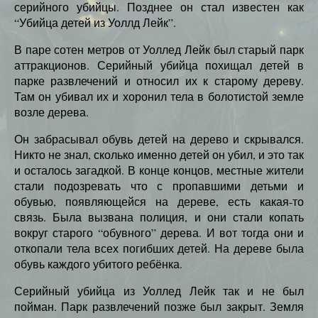
серийного убийцы. Позднее он стал известен как
“Убийца детей из Уоллд Лейк”.
В паре сотен метров от Уоллед Лейк был старый парк
аттракционов. Серийный убийца похищал детей в
парке развлечений и относил их к старому дереву.
Там он убивал их и хоронил тела в болотистой земле
возле дерева.
Он забрасывал обувь детей на дерево и скрывался.
Никто не знал, сколько именно детей он убил, и это так
и осталось загадкой. В конце концов, местные жители
стали подозревать что с пропавшими детьми и
обувью, появляющейся на дереве, есть какая-то
связь. Была вызвана полиция, и они стали копать
вокруг старого “обувного” дерева. И вот тогда они и
откопали тела всех погибших детей. На дереве была
обувь каждого убитого ребёнка.
Серийный убийца из Уоллед Лейк так и не был
пойман. Парк развлечений позже был закрыт. Земля