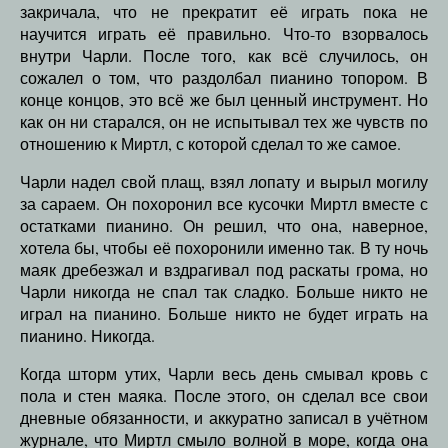
закричала, что не прекратит её играть пока не
научится играть её правильно. Что-то взорвалось
внутри Чарли. После того, как всё случилось, он
сожалел о том, что раздолбал пианино топором. В
конце концов, это всё же был ценный инструмент. Но
как он ни старался, он не испытывал тех же чувств по
отношению к Миртл, с которой сделал то же самое.
Чарли надел свой плащ, взял лопату и вырыл могилу
за сараем. Он похоронил все кусочки Миртл вместе с
остатками пианино. Он решил, что она, наверное,
хотела бы, чтобы её похоронили именно так. В ту ночь
маяк дребезжал и вздрагивал под раскаты грома, но
Чарли никогда не спал так сладко. Больше никто не
играл на пианино. Больше никто не будет играть на
пианино. Никогда.
Когда шторм утих, Чарли весь день смывал кровь с
пола и стен маяка. После этого, он сделал все свои
дневные обязанности, и аккуратно записал в учётном
журнале, что Миртл смыло волной в море, когда она