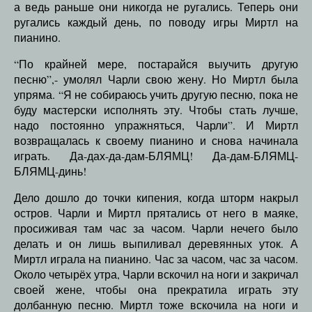
а ведь раньше они никогда не ругались. Теперь они
ругались каждый день, по поводу игры Миртл на
пианино.
“По крайней мере, постарайся выучить другую
песню”,- умолял Чарли свою жену. Но Миртл была
упряма. “Я не собираюсь учить другую песню, пока не
буду мастерски исполнять эту. Чтобы стать лучше,
надо постоянно упражняться, Чарли”. И Миртл
возвращалась к своему пианино и снова начинала
играть. Да-дах-да-дам-БЛЯМЦ! Да-дам-БЛЯМЦ-
БЛЯМЦ-динь!
Дело дошло до точки кипения, когда шторм накрыл
остров. Чарли и Миртл прятались от него в маяке,
просиживая там час за часом. Чарли нечего было
делать и он лишь выпиливал деревянных уток. А
Миртл играла на пианино. Час за часом, час за часом.
Около четырёх утра, Чарли вскочил на ноги и закричал
своей жене, чтобы она прекратила играть эту
долбанную песню. Миртл тоже вскочила на ноги и