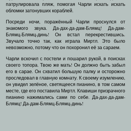
патрулировала пляж, помогая Чарли искать искать
обломки затонувших кораблей.
Посреди ночи, поражённый Чарли проснулся от
знакомого звука. Да-дах-да-дам-Блямц! Да-дам-
Блямц-Блямц-динь! Он встал перекрестившись.
Звучало точно так, как играла Миртл. Это было
невозможно, потому что он похоронил её за сараем.
Чарли вскочил с постели и пошарил рукой, в поисках
своего топора. Твою же мать! Он должно быть забыл
его в сарае. Он схватил большую палку и осторожно
проследовал в главную комнату. К своему изумлению,
он увидел зелёное, светящееся пианино, в том самом
месте, где его поставила Миртл. Клавиши призрачного
пианино нажимались сами по себе. Да-дах-да-дам-
Блямц! Да-дам-Блямц-Блямц-динь!