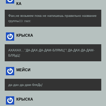
КА
Фан,не возьмем пока не напишешь правильно название
группы))) :razz:
КРЫСКА
АХАХАХ…”ДА-ДАХ-ДА-ДАМ-БЛЯМЦ”! ДА-ДАХ-ДА-ДАМ-
БЛЯдЦ!
МЕЙСИ
да-дах-да-дам-бляДц!
КРЫСКА