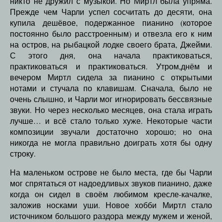
никто не дружил с музыкой. Но Миртл была упряма.
Прежде чем Чарли успел сосчитать до десяти, она
купила дешёвое, подержанное пианино (которое
постоянно было расстроенным) и отвезла его к ним
на остров, на рыбацкой лодке своего брата, Джейми.
С этого дня, она начала практиковаться,
практиковаться и практиковаться. Утром,днём и
вечером Миртл сидела за пианино с открытыми
нотами и стучала по клавишам. Сначала, было не
очень слышно, и Чарли мог игнорировать бессвязные
звуки. Но через несколько месяцев, она стала играть
лучше… и всё стало только хуже. Некоторые части
композиции звучали достаточно хорошо; но она
никогда не могла правильно доиграть хотя бы одну
строку.
На маленьком острове не было места, где бы Чарли
мог спрятаться от надоедливых звуков пианино, даже
когда он сидел в своём любимом кресле-качалке,
заложив носками уши. Новое хобби Миртл стало
источником большого раздора между мужем и женой,