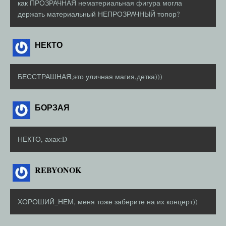
как ПРОЗРАЧНАЯ нематериальная фигура могла
держать материальный НЕПРОЗРАЧНЫЙ топор?
НЕКТО
БЕССТРАШНАЯ,это уличная магия,детка)))
БОРЗАЯ
НЕКТО, ахах:D
REBYONOK
ХОРОШИЙ_НЕМ, меня тоже заберите на их концерт))