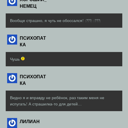
НЕМЕЦ
Вообще страшно, я чуть не обоссался! :???: :???:
ПСИХОПАТ
КА
Чушь
ПСИХОПАТ
КА
Видно я и вправду не ребёнок, раз таким меня не
испугать! А страшилка-то для детей…
ЛИЛИАН