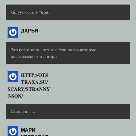
ха, pyshocps, + тебе!
ДАРЬЯ
Это всё ересть, это как страшилка которую
рассказывают в лагере
HTTP://OTS
TRAXA.SU/
SCARY/STRANNY
J-SON/
Страшно…..
МАРИ