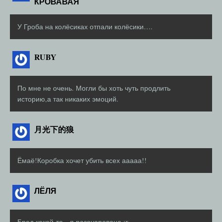
КРОВАВАЯ
У Гроба на колёсиках отпали колёсики….
RUBY
По мне не очень. Могли бы хоть чуть продлить
историю,а так никаких эмоций.
月光下的狼
Ёмаё!Коробка хочет убить всех ааааа!!
ЛЁЛЯ
Бред какой-то…я разочарована :x