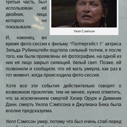
третью часть, был
использован её
двойник, лица
которого не
показывали.
Уилл Сэмпсон
И, наконец, во
время фото-сессии к фильму “Полтергейст 3” актриса
Зельда Рубинштейн ощутила сильный толчок, и после
того, как были проявлены её фотографии, на одной из
них её лицо закрыл сияющий, белый свет. Позже, ей
позвонили и сообщили, что её мать умерла, как раз в
тот момент, когда происходила фото-сессия.
Хотя все эти события действительно говорят о
возможном проклятии, тем не менее, нужно отметить,
что за исключением смертей Хизер Орурк и Диминик
Данн, смерть Уилла Сэмпсона и Джулиана Бека была
вполне предсказуема.
Уилл Сэмпсон умер, потому что был очень слаб перед