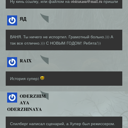
Ну кинь ссылку, или файлом на
otstraxasu@mail.ru
пришли
ЯД
ВАНЯ. Ты ничего не испортил. Грамотный больно.))) А
так все отлично.))) С НОВЫМ ГОДОМ! Ребята!))
RAIX
История супер)
ODERZHIM
AYA
ODERZHINAYA
Спилберг написал сценарий, а Хупер был режиссером.