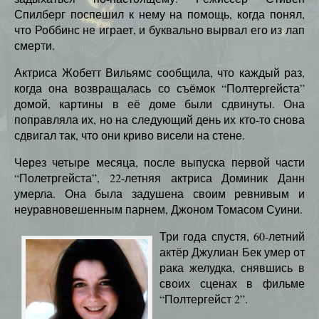
Спилберг поспешил к нему на помощь, когда понял,
что Роббинс не играет, и буквально вырвал его из лап
смерти.
Актриса Жобетт Вильямс сообщила, что каждый раз,
когда она возвращалась со съёмок “Полтергейста”
домой, картины в её доме были сдвинуты. Она
поправляла их, но на следующий день их кто-то снова
сдвигал так, что они криво висели на стене.
Через четыре месяца, после выпуска первой части
“Полетргейста”, 22-летняя актриса Доминик Данн
умерла. Она была задушена своим ревнивым и
неуравновешенным парнем, Джоном Томасом Суини.
Три года спустя, 60-летний
актёр Джулиан Бек умер от
рака желудка, снявшись в
своих сценах в фильме
“Полтергейст 2”.