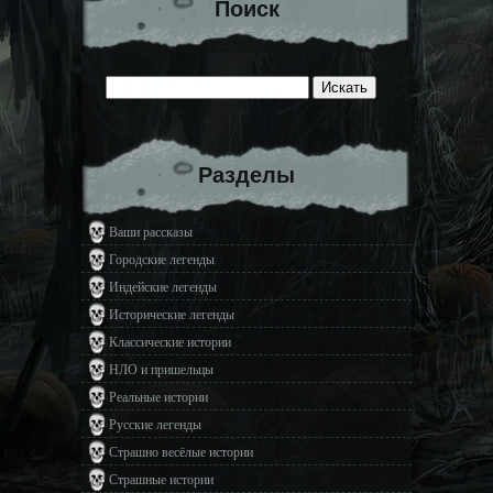
Поиск
Разделы
Ваши рассказы
Городские легенды
Индейские легенды
Исторические легенды
Классические истории
НЛО и пришельцы
Реальные истории
Русские легенды
Страшно весёлые истории
Страшные истории