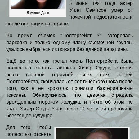
3 июня, 1987 года, актёр
Уилл Сампсон умер от
Доминик Данн
почечной недостаточности
после операции на сердце.
Во время съёмок “Полтергейст 3” загорелась
парковка и только одному члену съёмочной группы
удалось выбраться из пожара без единой царапины.
Ещё до того, как третья часть Полтергейста была
полностью отснята, актриса Хизер Орурк, которая
была главной героиней всех трёх частей
Полтергейста, скончалась от септического шока после
того, как в её кровоток проникли бактериальные
токсины. Обнаружилось, что девочка страдала
врожденным пороком желудка, и никто об этом не
знал. Хизер Орурк было всего 12 лет и ей пророчили
блестящее будущее.
Для того, чтобы
полностью отснять