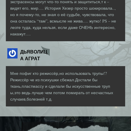
экстрасенсы могут что-то понять и защититься,т к –
видят его, мир…. История Хезер просто шокировала..,
но я почему-то, не зная о её судьбе, чувствовала, что
она осталась “там”, всмысле не жива…. жутко! PS – не
лезте туда, куда нельзя, если даже ОЧЕНЬ интересно,
накажут….
ДЬЯВОЛИЦ
А АГРАТ
Мне пофиг кто режиссёр,но использовать трупы!?
Режиссёр че из психушки сбежал.Достали бы
ткань,пластмассу и сделали бы искусственные труп
ы,это ведь лучше чем потом помирать от несчастных
случаев,болезней т.д.