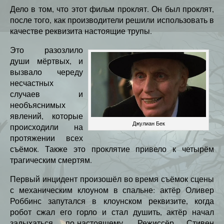
Дело в том, что этот фильм проклят. Он был проклят,
после того, как производители решили использовать в
качестве реквизита настоящие трупы.
Это разозлило
души мёртвых, и
вызвало череду
несчастных
случаев и
необъяснимых
явлений, которые
Джулиан Бек
происходили на
протяжении всех
съёмок. Также это проклятие привело к четырём
трагическим смертям.
Первый инцидент произошёл во время съёмок сцены
с механическим клоуном в спальне: актёр Оливер
Роббинс запутался в клоунском реквизите, когда
робот сжал его горло и стал душить, актёр начал
задыхаться по-настоящему. Режиссёр Стивен