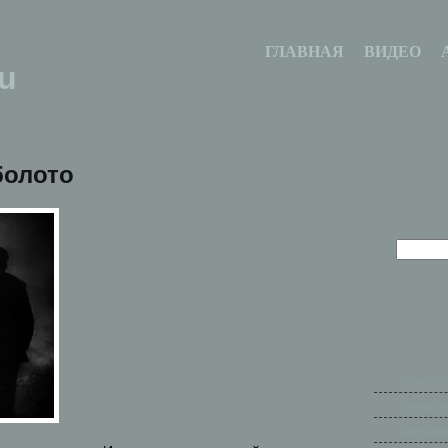
ГЛАВНАЯ
ВИДЕО
u
болото
Ваши рас
Городски
Индейски