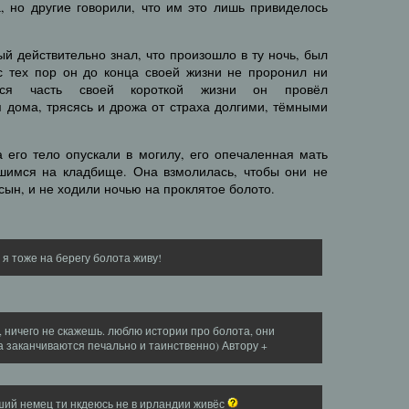
, но другие говорили, что им это лишь привиделось
ый действительно знал, что произошло в ту ночь, был
 тех пор он до конца своей жизни не проронил ни
юся часть своей короткой жизни он провёл
 дома, трясясь и дрожа от страха долгими, тёмными
а его тело опускали в могилу, его опечаленная мать
шимся на кладбище. Она взмолилась, чтобы они не
 сын, и не ходили ночью на проклятое болото.
 я тоже на берегу болота живу!
 ничего не скажешь. люблю истории про болота, они
а заканчиваются печально и таинственно) Автору +
ий немец ти нкдеюсь не в ирландии живёс