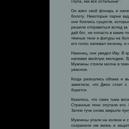
глупа, как все остальные”.
Он взял свой фонарь и напе
болоту. Некоторые парни зад
они боялись существ, которы
решили отправиться вслед за
дай бог, не попасть в какие-т
тёмные тени и фигуры на бол
его голос напевал песенку, и
Наконец, они увидел Иву. В к
напевая весёлую мелодию. Вд
Мужчины стояли молча в темно
ужасное.
Когда разошлись облака и в
заметили, что Джон стоит к
борется.
Казалось, что сама тьма вос
Странные тени опутали его.
Затем тучи снова закрыли луну
Мужчины упали на колени и с
сохранили им жизнь и защит