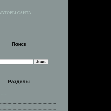
АВТОРЫ САЙТА
Поиск
Разделы
сказы
е легенды
е легенды