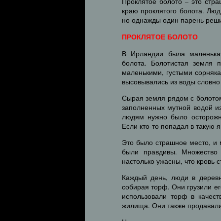
Проклятое болото – это стр
краю проклятого болота. Люд
но однажды один парень реши
ПРОКЛЯТОЕ БОЛОТО
В Ирландии была маленькая
болота. Болотистая земля п
маленькими, густыми сорняка
высовывались из воды словно
Сырая земля рядом с болотом
заполненных мутной водой из
людям нужно было осторожно
Если кто-то попадал в такую 
Это было страшное место, и 
были правдивы. Множество 
настолько ужасны, что кровь 
Каждый день, люди в деревн
собирая торф. Они грузили ег
использовали торф в качест
жилища. Они также продавали 