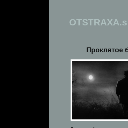
OTSTRAXA.s
Проклятое 