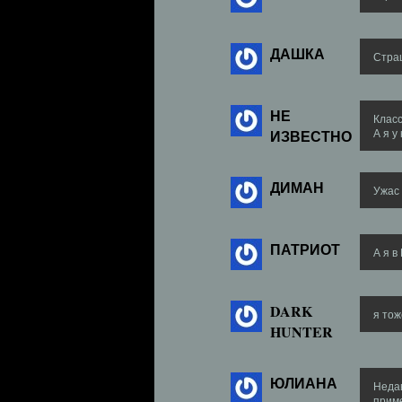
ДАШКА
Стра
НЕ
Класс
ИЗВЕСТНО
А я у
ДИМАН
Ужас :
ПАТРИОТ
А я в
DARK
я тож
HUNTER
ЮЛИАНА
Неда
приме