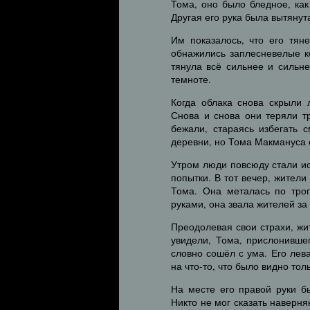
Тома, оно было бледное, как
Другая его рука была вытянута
Им показалось, что его тян
обнажились заплесневелые к
тянула всё сильнее и сильне
темноте.
Когда облака снова скрыли 
Снова и снова они теряли т
бежали, стараясь избегать 
деревни, но Тома Макмануса 
Утром люди повсюду стали ис
попытки. В тот вечер, жител
Тома. Она металась по тро
руками, она звала жителей за
Преодолевая свои страхи, жи
увидели, Тома, прислонивше
словно сошёл с ума. Его лева
на что-то, что было видно тол
На месте его правой руки б
Никто не мог сказать наверняк