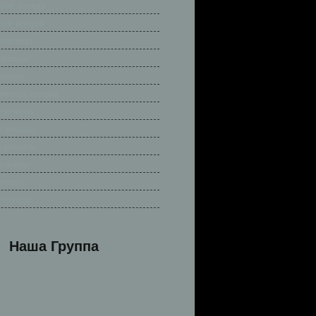
ские легенды
ские истории
ришельцы
 истории
легенды
весёлые истории
 истории
 легенды
 рассказы
 сказки
 стихи
 легенды
Наша Группа