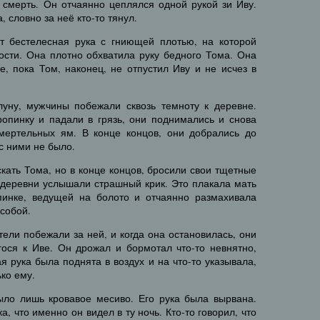
 смерть. Он отчаянно цеплялся одной рукой зи Иву.
, словно за неё кто-то тянул.
ет бестелесная рука с гниющей плотью, на которой
ости. Она плотно обхватила руку бедного Тома. Она
е, пока Том, наконец, не отпустил Иву и не исчез в
луну, мужчины побежали сквозь темноту к деревне.
ропинку и падали в грязь, они поднимались и снова
смертельных ям. В конце концов, они добрались до
с ними не было.
кать Тома, но в конце концов, бросили свои тщетные
и деревни услышали страшный крик. Это плакала мать
пинке, ведущей на болото и отчаянно размахивала
 собой.
тели побежали за ней, и когда она остановилась, они
гося к Иве. Он дрожал и бормотал что-то невнятно,
я рука была поднята в воздух и на что-то указывала,
ько ему.
ыло лишь кровавое месиво. Его рука была вырвана.
а, что именно он видел в ту ночь. Кто-то говорил, что