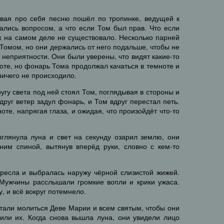
вая про себя песню пошёл по тропинке, ведущей к
ались вопросом, а что если Том был прав. Что если
х на самом деле не существовало. Несколько парней
 Томом, но они держались от него подальше, чтобы не
о неприятности. Они были уверены, что видят какие-то
оте, но фонарь Тома продолжал качаться в темноте и
 ничего не происходило.
ругу света под ней стоял Том, поглядывая в стороны и
руг ветер задул фонарь, и Том вдруг перестал петь.
те, напрягая глаза, и ожидая, что произойдёт что-то
ыглянула луна и свет на секунду озарил землю, они
 ним спиной, вытянув вперёд руки, словно с кем-то
кресла и выбралась наружу чёрной слизистой жижей.
 Мужчины расслышали громкие вопли и крики ужаса.
, и всё вокруг потемнело.
тали молиться Деве Марии и всем святым, чтобы они
или их. Когда снова вышла луна, они увидели лицо