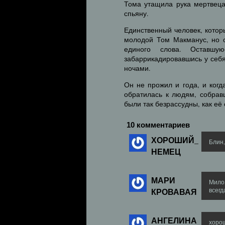
Тома утащила рука мертвеца
спьяну.
Единственный человек, котор
молодой Том Макманус, но с
единого слова. Оставшу
забаррикадировавшись у себя
ночами.
Он не прожил и года, и когд
обратилась к людям, собрав
были так безрассудны, как её
10 комментариев
ХОРОШИЙ_
Блин,
НЕМЕЦ
МАРИ
Мило,
КРОВАВАЯ
всегд
АНГЕЛИНА
хорош