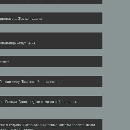
шновато… Жалко пацана
!
 кладбища живу! :shock:
smile:
 России живу. Там тоже болота есть ;-)
е в России. Болота даже сами по себе опасны.
вно я ездила в Испанию,и местные жители рассказывали
рно такую историю :-(