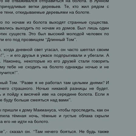
то не отваживался отправиться на болота. В лунном
 причудливые ветки деревьев. Те, кто жил рядом с
ые тени, откидываемые деревьями на болоте.
то по ночам из болота выходят странные существа.
ывались выходить по ночам из домов. Был лишь один
этих существ. Это был высокий молодой человек по
ли его под прозвищем “Длинный Том”.
 когда дневной свет угасал, он часто шептал своим
!”, – и его друзья в ужасе подпрыгивали и убегали. А
 Наконец, некоторые из его друзей стали говорить
ему тебе не сходить на болото однажды ночью и не
лучится!”.
нный Том. “Разве я не работал там целыми днями? И
чего страшного. Ночью никакой разницы не будет.
 и пойду к висячей иве на середине болота. Если я
 не буду больше смеяться над вами”.
пришли к дому Макмануса, чтобы проследить, как он
упила тёмная ночь, тёмные и густые облака скрыли
 его не идти на болото.
е”,- сказал он. “Там нечего бояться. Не будь также