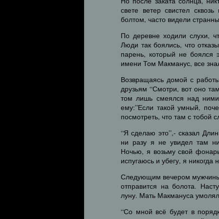
Но после заката солнца, ник
свете ветер свистел сквозь
болтом, часто видели странн
По деревне ходили слухи, ч
Люди так боялись, что отказ
парень, который не боялся 
имени Том Макманус, все зна
Возвращаясь домой с работы,
друзьям “Смотри, вот оно там
том лишь смеялся над ними.
ему:”Если такой умный, поч
посмотреть, что там с тобой с
“Я сделаю это”,- сказал Дли
ни разу я не увидел там ни
Ночью, я возьму свой фонарь
испугаюсь и убегу, я никогда
Следующим вечером мужчины 
отправится на болота. Наст
луну. Мать Макмануса умоляла
“Со мной всё будет в порядк