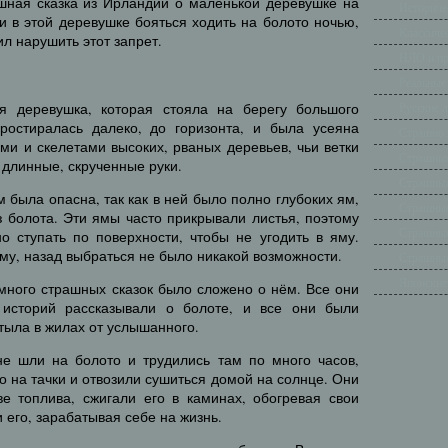
ашная сказка из Ирландии о маленькой деревушке на
Историче
и в этой деревушке бояться ходить на болото ночью,
Классиче
л нарушить этот запрет.
НЛО и п
Реальные
Русские 
 деревушка, которая стояла на берегу большого
ростиралась далеко, до горизонта, и была усеяна
Страшно 
ми и скелетами высоких, рваных деревьев, чьи ветки
Страшные
 длинные, скрученные руки.
Страшные
 была опасна, так как в ней было полно глубоких ям,
Страшные
 болота. Эти ямы часто прикрывали листья, поэтому
Страшные
 ступать по поверхности, чтобы не угодить в яму.
яму, назад выбраться не было никакой возможности.
Страшные
Японские
много страшных сказок было сложено о нём. Все они
историй рассказывали о болоте, и все они были
стыла в жилах от услышанного.
е шли на болото и трудились там по много часов,
о на тачки и отвозили сушиться домой на солнце. Они
ве топлива, сжигали его в каминах, обогревая свои
его, зарабатывая себе на жизнь.