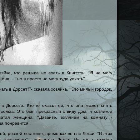
зяйке, что решила не ехать в Кингстон. “Я не могу
 она, – “но я просто не могу туда уехать”.
ать в Дорсет?”- сказала хозяйка. “Это милый городок,
 в Дорсете. Кто-то сказал ей, что она может снять
 холма. Это был прекрасный с виду дом, и хозяйкой
атая женщина. “Давайте, взглянем на комнату”,-
на понравится”.
й, резной лестнице, прямо как во сне Лекси. “В этих
 одинаковы”,- подумала Лекси. Но когда хозяйка