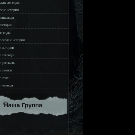
ские легенды
ские истории
ришельцы
 истории
легенды
весёлые истории
 истории
 легенды
 рассказы
 сказки
 стихи
 легенды
Наша Группа