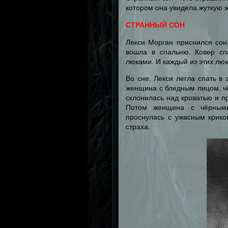
котором она увидела жуткую 
СТРАННЫЙ СОН
Лекси Морган приснился сон
вошла в спальню. Ковер сп
люками. И каждый из этих люк
Во сне, Лекси легла спать в
женщина с бледным лицом, ч
склонилась над кроватью и п
Потом женщина с чёрными
проснулась с ужасным крико
страха.