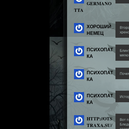
GERMANO
TTA
ХОРОШИЙ_
Втора
НЕМЕЦ
хрено
ПСИХОПАТ
Блин!
КА
мягко
ПСИХОПАТ
Почем
КА
ПСИХОПАТ
Истор
КА
HTTP://OTS
Вот 
TRAXA.SU/
Бледн
оторв