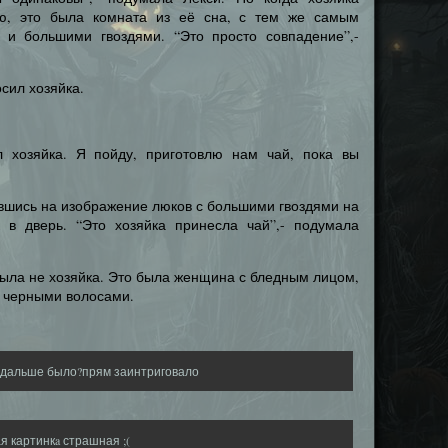
ю, это была комната из её сна, с тем же самым
 и большими гвоздями. “Это просто совпадение”,-
сил хозяйка.
ал хозяйка. Я пойду, приготовлю нам чай, пока вы
вившись на изображение люков с большими гвоздями на
к в дверь. “Это хозяйка принесла чай”,- подумала
была не хозяйка. Это была женщина с бледным лицом,
 черными волосами.
о дальше было?прям заинтриговало
я картинкa страшная ;(