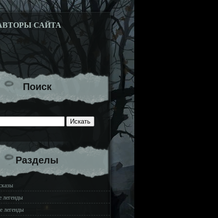
АВТОРЫ САЙТА
Поиск
Разделы
сказы
е легенды
е легенды