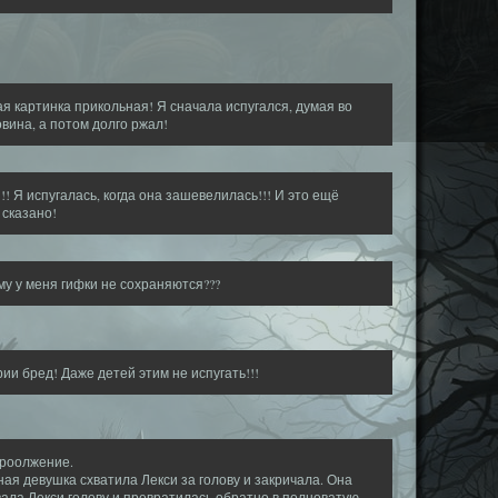
я картинка прикольная! Я сначала испугался, думая во
вина, а потом долго ржал!
!! Я испугалась, когда она зашевелилась!!! И это ещё
 сказано!
у у меня гифки не сохраняются???
ии бред! Даже детей этим не испугать!!!
проолжение.
ая девушка схватила Лекси за голову и закричала. Она
ала Лекси голову и превратилась обратно в полноватую