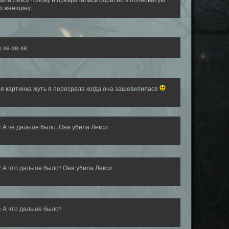
ю женщину.
 хе-хе-хе
я картинка жуть я пересрала когда она зашевилилася
k: А чё дальше было. Она убила Лекси
k: А что дальше было? Она убила Лекси
k: А что дальше было?