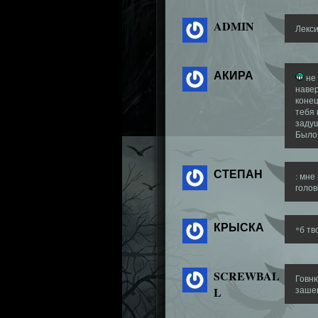
ADMIN
Лекси
АКИРА
не 
навер
конец
тебя
задуш
Было
СТЕПАН
: мне
голов
КРЫСКА
*б тв
SCREWBAL
Говню
L
заше