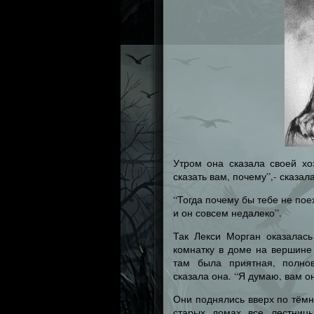
Утром она сказала своей хо
сказать вам, почему”,- сказала
“Тогда почему бы тебе не поех
и он совсем недалеко”.
Так Лекси Морган оказалась
комнатку в доме на вершине
там была приятная, полнов
сказала она. “Я думаю, вам о
Они поднялись вверх по тёмно
старых домах все лестницы