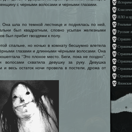
Историче
женщину с черными волосами и черными глазами.
Классиче
НЛО и п
. Она шла по темной лестнице и поднялась по ней,
Реальные
альни был квадратным, словно усыпан железными
Русские 
ов был прибит гвоздями к полу.
Страшно 
 этой спальне, но ночью в комнату бесшумно влетела
Страшные
ёрными глазами и длинными чёрными волосами. Она
Страшные
рошептала “Это плохое место. Беги, пока не поздно”.
Страшные
 волосами схватила девушку за руку. Девушка
м и весь остаток ночи провела в постели, дрожа от
Страшные
Страшные
Японские