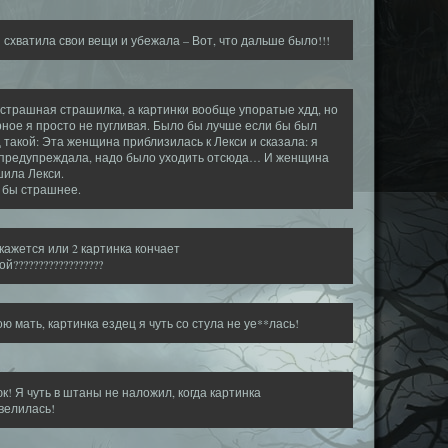
 схватила свои вещи и убежала – Вот, что дальше было!!!
страшная страшилка, а картинки вообще упоратые хдд, но
ное я просто не пугливая. Было бы лучше если бы был
 такой: Эта женщина приблизилась к Лекси и сказала: я
 предупреждала, надо было уходить отсюда… И женщина
ила Лекси.
 бы страшнее.
 кажется или 2 картинка кончает
ой??????????????????
ою мать, картинка ездец я чуть со стула не уе**лась!
к! Я чуть в штаны не наложил, когда картинка
велилась!