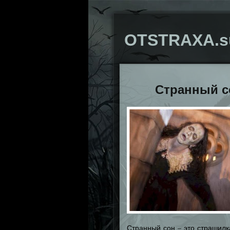
OTSTRAXA.s
Странный с
Странный сон – это страшилк