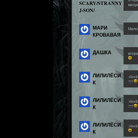
SCARY/STRANNY
милу
J-SON/
МАРИ
Мило)
КРОВАВАЯ
ДАШКА
втора
ЛИЛИЛЁСИ
:shoc
К
???
ЛИЛИЛЁСИ
:shoc
К
???
ЛИЛИЛЁСИ
:shoc
К