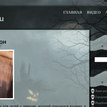
ГЛАВНАЯ
ВИДЕО
u
он
Ваши рас
Городски
Индейски
а для детей о девушке, которой приснился кошмар, в