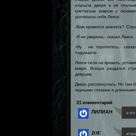
открыла двери в её спальн
клетчатым ковром с люками
успокоила себя Лекси.
-Вам нравится комната?- Спро
-Я не уверена,- сказал Лекси.
-Ну , не торопитесь,- сказ
подумаете.
Лекси села на кровать, уста
ковре. Вскоре раздался сту
девушка.
Дверь распахнулась. Но там 
черными глазами и длинными
21 комментарий
ЛИЛИАН
а чт
JOE
втора