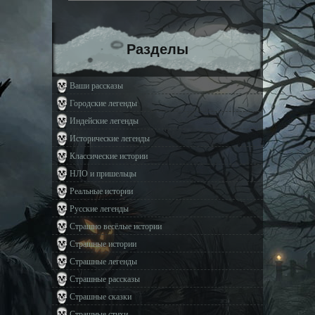
Разделы
Ваши рассказы
Городские легенды
Индейские легенды
Исторические легенды
Классические истории
НЛО и пришельцы
Реальные истории
Русские легенды
Страшно весёлые истории
Страшные истории
Страшные легенды
Страшные рассказы
Страшные сказки
Страшные стихи