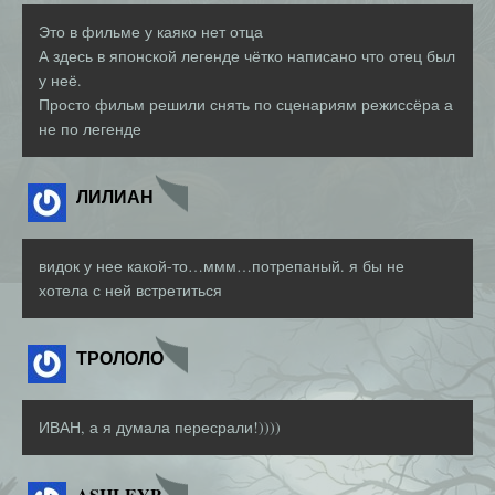
Это в фильме у каяко нет отца
А здесь в японской легенде чётко написано что отец был
у неё.
Просто фильм решили снять по сценариям режиссёра а
не по легенде
ЛИЛИАН
видок у нее какой-то…ммм…потрепаный. я бы не
хотела с ней встретиться
ТРОЛОЛО
ИВАН, а я думала пересрали!))))
ASHLEYP