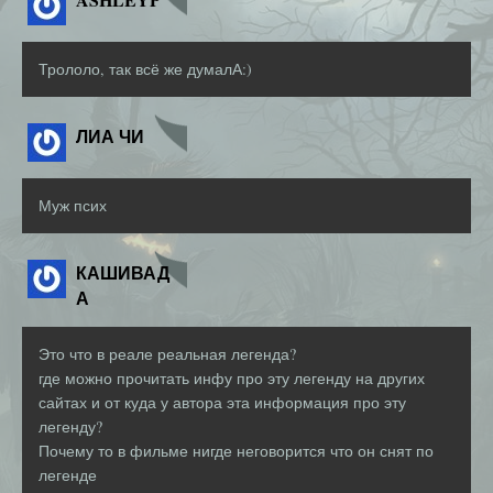
Трололо, так всё же думалА:)
ЛИА ЧИ
Муж псих
КАШИВАД
А
Это что в реале реальная легенда?
где можно прочитать инфу про эту легенду на других
сайтах и от куда у автора эта информация про эту
легенду?
Почему то в фильме нигде неговорится что он снят по
легенде