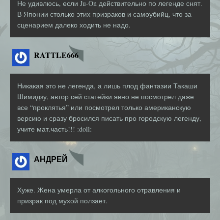
Не удивлюсь, если Ju-On действительно по легенде снят.
В Японии столько этих призраков и самоубийц, что за
сценарием далеко ходить не надо.
RATTLE666
Никакая это не легенда, а лишь плод фантазии Такаши
Шимидзу, автор сей статейки явно не посмотрел даже
все “проклятья” или посмотрел только американскую
версию и сразу бросился писать про городскую легенду,
учите мат.часть!!! :doll:
АНДРЕЙ
Хуже. Жена умерла от алкогольного отравления и
призрак под мухой ползает.