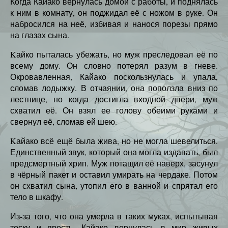
Когда Кайако вернулась домой с работы, и поднялась
к ним в комнату, он поджидал её с ножом в руке. Он
набросился на неё, избивая и нанося порезы прямо
на глазах сына.
Kайко пыталась убежать, но муж преследовал её по
всему дому. Он словно потерял разум в гневе.
Окровавленная, Кайако поскользнулась и упала,
сломав лодыжку. В отчаянии, она поползла вниз по
лестнице, но когда достигла входной двери, муж
схватил её. Он взял ее голову обеими руками и
свернул её, сломав ей шею.
Kайако всё ещё была жива, но не могла шевелиться.
Единственный звук, который она могла издавать, был
предсмертный хрип. Муж потащил её наверх, засунул
в чёрный пакет и оставил умирать на чердаке. Потом
он схватил сына, утопил его в ванной и спрятал его
тело в шкафу.
Из-за того, что она умерла в таких муках, испытывая
тоску и ярость, Кайако вернулась в мир живых