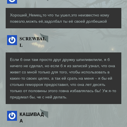
Хороший_Немец,то что ты ушел,это неизвестно кому
повезло,можть её,задолбал ты её своей долбешкой
SCREWBAL
L
Если б они там просто друг дружку шпиливилили, я б
ничего не сделал, но если б я из записей узнал, что она
живет со мной только для того, чтобы использовать в
каких-то своих целях, а так ей срать на меня – я бы ей
столько геморроя предоставил, что она лет десять
только от половины этого говна избавлялась бы! Уж я-то
придумал бы, че с ней делать.
КАШИВАД
А