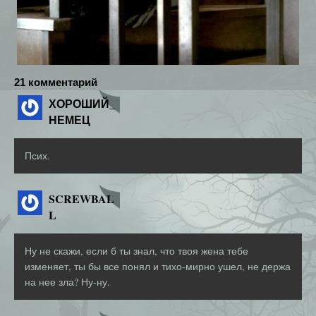
21 комментарий
ХОРОШИЙ_
НЕМЕЦ
Псих.
SCREWBAL
L
Ну не скажи, если б ты знал, что твоя жена тебе
изменяет, ты бы все понял и тихо-мирно ушел, не держа
на нее зла? Ну-ну.