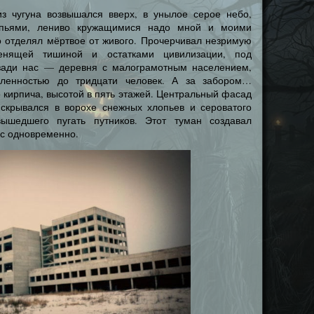
з чугуна возвышался вверх, в унылое серое небо,
пьями, лениво кружащимися надо мной и моими
о отделял мёртвое от живого. Прочерчивал незримую
енящей тишиной и остатками цивилизации, под
зади нас — деревня с малограмотным населением,
сленностью до тридцати человек. А за забором…
о кирпича, высотой в пять этажей. Центральный фасад
 скрывался в ворохе снежных хлопьев и сероватого
вышедшего пугать путников. Этот туман создавал
ас одновременно.