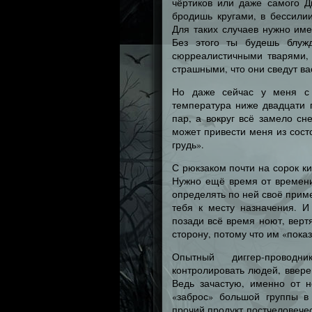
чёртиков или даже самого Дь
бродишь кругами, в бессили
Для таких случаев нужно име
Без этого ты будешь блужд
сюрреалистичными тварями,
страшными, что они сведут в
Но даже сейчас у меня с 
температура ниже двадцати п
пар, а вокруг всё замело с
может привести меня из сост
грудь».
С рюкзаком почти на сорок к
Нужно ещё время от времени
определять по ней своё прим
тебя к месту назначения. И
позади всё время ноют, верт
сторону, потому что им «показа
Опытный диггер-проводн
контролировать людей, ввере
Ведь зачастую, именно от 
«заброс» большой группы в
прочий продукт постчеловече