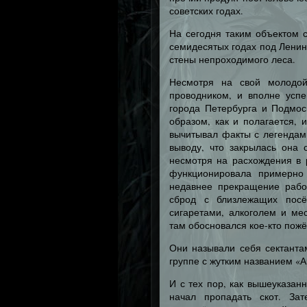
советских годах.
На сегодня таким объектом 
семидесятых годах под Ленин
стены непроходимого леса.
Несмотря на свой молодой
проводником, и вполне усп
города Петербурга и Подмос
образом, как и полагается, 
вычитывал факты с легендам
выводу, что закрылась она 
несмотря на расхождения в р
функционировала примерно
недавнее прекращение рабо
сброд с близлежащих посё
сигаретами, алкоголем и ме
там обосновался кое-кто пожё
Они называли себя сектанта
группе с жутким названием «А
И с тех пор, как вышеуказан
начал пропадать скот. За