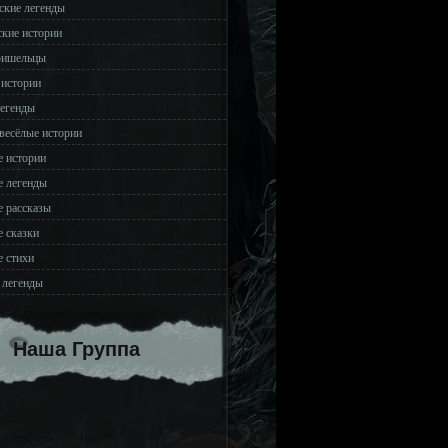
ские легенды
ские истории
ришельцы
 истории
легенды
весёлые истории
 истории
 легенды
 рассказы
 сказки
 стихи
 легенды
Наша Группа