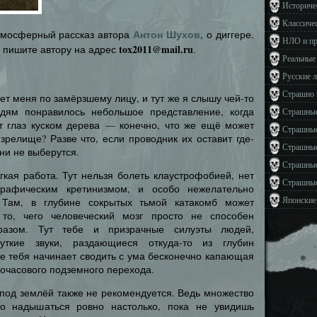
Историче
Классиче
Антон Шухов
 атмосферный рассказ автора
, о диггере.
НЛО и п
tox2011@mail.ru
, пишите автору на адрес
.
Реальные
Русские 
Страшно 
ет меня по замёрзшему лицу, и тут же я слышу чей-то
ям понравилось небольшое представление, когда
Страшные
т глаз куском дерева — конечно, что же ещё может
Страшные
зрелище? Разве что, если проводник их оставит где-
Страшные
они не выберутся.
Страшные
кая работа. Тут нельзя болеть клаустрофобией, нет
Страшные
графическим кретинизмом, и особо нежелательно
Японские
 Там, в глубине сокрытых тьмой катакомб может
 то, чего человеческий мозг просто не способен
разом. Тут тебе и призрачные силуэты людей,
ткие звуки, раздающиеся откуда-то из глубин
же тебя начинает сводить с ума бесконечно капающая
гочасового подземного перехода.
под землёй также не рекомендуется. Ведь множество
но надышаться ровно настолько, пока не увидишь