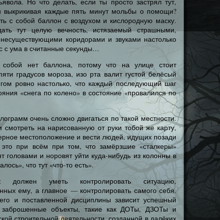
явола. Но что делать, если ты просто застрял тут,
и выкрикивая каждые пять минут мольбы о помощи?
ть с собой баллон с воздухом и кислородную маску.
ать тут целую вечность, истязаемый страшными,
 несуществующими коридорами и звуками настолько
ас с ума в считанные секунды…
собой нет баллона, потому что на улице стоит
яти градусов мороза, изо рта валит густой белёсый
негом ровно настолько, что каждый последующий шаг
ояния «снега по колено» в состояние «провалился по
илограмм очень сложно двигаться по такой местности.
 смотреть на нарисованную от руки тобой же карту,
ерное местоположение и вести людей, идущих позади
 это при всём при том, что замёрзшие «сталкеры»
ят головами и норовят уйти куда-нибудь из колонны в
лось», что тут «что-то есть».
ик должен уметь контролировать ситуацию,
нных ему, а главное — контролировать самого себя.
него и поставленной дисциплины зависит успешный
 заброшенные объекты, такие как ДОТы, ДЗОТы и
ской строительной деятельности, созданной в далёких