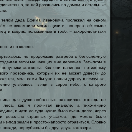
удивительно, за ней разошлись по домам и остальные
сии.
г телом деда Ефима Ивановича пролежал на одном
нём не вспомнили могильщики и, поперев всё самое
ец и коврик, положенные в гроб, – захоронили-таки
ного и по колено.
чертыхаюсь, но продолжаю разгребать белоснежную
отодвигая ветки мешающих мне деревьев. Затылком я
попутчики-сталкеры. Как они начинают потихоньку
вого проводника, который их не может довести до
валятся, мол, сами бы уже нашли дорогу к психушке,
женно улыбаюсь, глядя в серое небо, с которого
а.
ьница для душевнобольных находилась отнюдь не
 леса, как я прочитал вначале, а тихо-мирно
едине, и идти до туда нужно было очень долго, через
 и довольно странных участков, где можно было
 из-под земли и просто-напросто отравиться. Словно
позади, переубивали бы друг друга как звери.