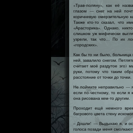
«Трав-поляну», как её наз
глазом — снег на ней почти
коричневую омерзительную ка
Также кто-то сказал, что и
«Арасторика». Однако, ник
слишком уж мифически выгляд
узрели, так что… По их ло
«городских».
Как бы то ни было, больница 
ней, завалило снегом. Петлят
считает моё раздутое эго) 
руки, потому что таким об
расстояние от точки до точки.
Не поймите неправильно — я
если по-честному, то если я 
она рисована кем-то другим.
Проходит ещё немного врем
багрового цвета стену искомог
– Дошли! — Выдыхаю я, и ос
голоса позади меня смолкают