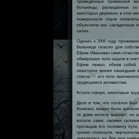
приведённых приманкой жи
больницы, раскиданных по
некоторых деревьях в этих ме
поверхности стали появлят
объясняли как «загадочные п
силах.
Однако к 2009 году прожива
больнице опасно для собств
Ефим Иванович (имя-отчество
обмёрзшее тело нашли в снег
Ефим лежал, обняв собой 
некоторое время нашедшие ег
ствола — его тело закоченел
трудящимся активистам.
Кстати говоря, некоторые тру
Дело в том, что посёлок был
Конечно, можно было заплати
те даже могилу выроют, но з
копали сами, своими силами
протащив его половину пути,
громко сплюнула, чертыхнула
завалилась на бок под удивл