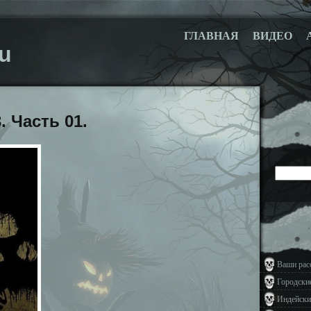
ГЛАВНАЯ
ВИДЕО
u
. Часть 01.
Ваши рас
Городски
Индейски