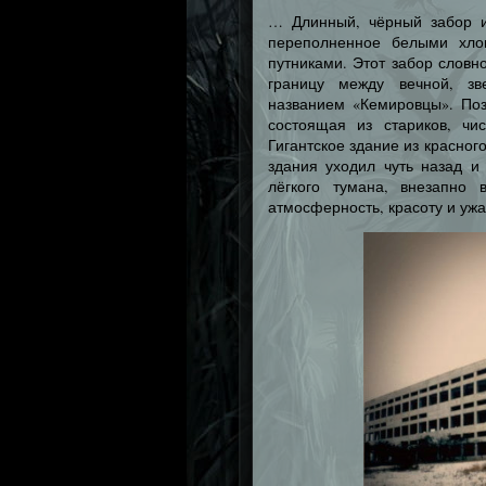
… Длинный, чёрный забор и
переполненное белыми хло
путниками. Этот забор словн
границу между вечной, зв
названием «Кемировцы». По
состоящая из стариков, чи
Гигантское здание из красног
здания уходил чуть назад и
лёгкого тумана, внезапно 
атмосферность, красоту и уж