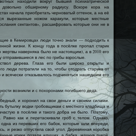
вотных находили вокруг бывшей психиатрической
 довольно обширному радиусу. Вскоре кора на
стах начала приобретать черноватый оттенок, а на её
ься вырезанные ножом каракули, которые местные
ослания сектантов», расшифровать которые они не в
ющие в Кемировцах люди точно знали — подходить к
енной жизни. К концу года в посёлке пропал старик
 жертвы наверняка было не настоящим), а в 2010 его
у отправившиеся в лес по грибы взрослые.
ствол дерева. Глаза его были широко открыты и
о люди потратили на то, чтобы отодрать старика от
о и всячески отказывалось подчиняться нашедшим его
дности возникли и с похоронами погибшего деда.
 бедный, и хоронил на свои деньги и своими силами.
ть бутылку водки гробовщикам с местного кладбища и
ачастую в посёлке и такого добра не было. Поэтому,
. Равно как и перетаскивали гроб с телом. Однако,
 одна из перевших его бабок, которые шли впереди,
сь, и резко отпустила свой угол. Деревянная коробка
ённые крики позади идущих, а бабка, махнув рукой,