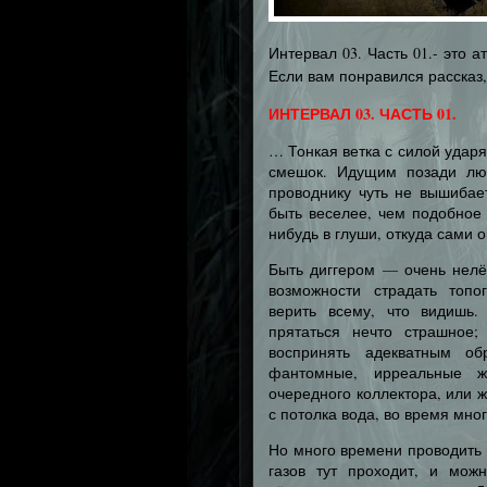
Интервал 03. Часть 01.- это
Если вам понравился рассказ
ИНТЕРВАЛ 03. ЧАСТЬ 01.
… Тонкая ветка с силой ударя
смешок. Идущим позади люд
проводнику чуть не вышибае
быть веселее, чем подобное 
нибудь в глуши, откуда сами 
Быть диггером — очень нелёг
возможности страдать топо
верить всему, что видишь.
прятаться нечто страшное;
воспринять адекватным об
фантомные, ирреальные жу
очередного коллектора, или 
с потолка вода, во время мно
Но много времени проводить 
газов тут проходит, и мож