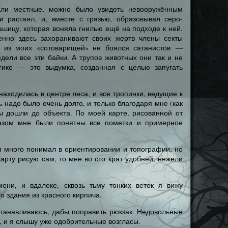
вали местные, можно было увидеть невооружённым
 растаял, и, вместе с грязью, образовывал серо-
шицу, которая воняла гнилью ещё на подходе к ней.
менно здесь захоранивают своих жертв члены секты
то из моих «сотоварищей» не боялся сатанистов —
ели все эти байки. А трупов животных они так и не
гике — это выдумка, созданная с целью запугать
находилась в центре леса, и все тропинки, ведущие к
ь надо было очень долго, и только благодаря мне (как
мы дошли до объекта. По моей карте, рисованной от
разом мне были понятны все пометки и примерное
 много понимал в ориентировании и топографии, но
карту рисую сам, то мне во сто крат удобней, нежели
ени, и вдалеке, сквозь тьму тонких веток я вижу
о здания из красного кирпича.
танавливаюсь, дабы поправить рюкзак. Недовольные
, и я слышу уже одобрительные возгласы.