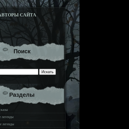
АВТОРЫ САЙТА
Поиск
Разделы
сказы
е легенды
е легенды