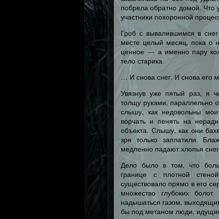
побрела обратно домой. Что 
участники похоронной процес
Гроб с вывалившимся в сне
месте целый месяц, пока о 
ценное — а именно пару кол
тело старика.
… И снова снег. И снова его м
Увязнув уже пятый раз, я 
толщу руками, параллельно 
слышу, как недовольны мои 
ворчать и пенять на неради
объекта. Слышу, как они бах
зря только заплатили. Бла
медленно падают хлопья снег
Дело было в том, что бол
границе с плотной стеной
существовало прямо в его сер
множество глубоких болот
надышаться газом, выходящим
бы под метаном люди, идущие 