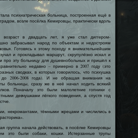
стала психиатрическая больница, построенная ещё в
градом, возле посёлка Кемировцы, практически вдоль
 возраст в двадцать лет, я уже стал диггером-
ешно забрасывал народ по объектам и недостроям
ковья. Готовясь к этому походу я внимательнейшим
изучал и прокладывал маршрут, скрупулёзно искал и
и про эту больницу для душевнобольных и пришёл к
сравнительно недавно – примерно в 2007 году (это
азных сводках, в которых говорилось, что психушка
 до 2006-2008 года). И не обращая внимания на
ты больницы, сразу же в неё начал ходить всякий
лков. Поначалу это были малолетние гопники с
стными девчушками лёгкого поведения, а спустя год
стче.
ми, некромантами, тёмными жрецами и числились в
расторика».
ная группа начала действовать, в посёлке Кемировцы
тем это были собаки, кошки. Истерзанные трупы