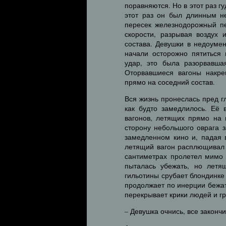
поравняются. Но в этот раз гу
этот раз он был длинным н
пересек железнодорожный пе
скорости, разрывая воздух
состава. Девушки в недоуме
начали осторожно пятиться
удар, это была разорвавшая
Оторвавшиеся вагоны накре
прямо на соседний состав.
Вся жизнь пронеслась пред г
как будто замедлилось. Её 
вагонов, летящих прямо на
сторону небольшого оврага 
замедленном кино и, падая 
летящий вагон расплющивал 
сантиметрах пролетел мимо 
пыталась убежать, но летя
гильотины срубает блондинке 
продолжает по инерции бежать
перекрывает крики людей и г
– Девушка очнись, все законч