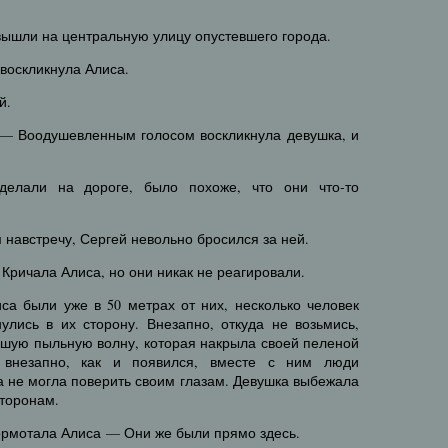
 вышли на центральную улицу опустевшего города.
воскликнула Алиса.
й.
 — Воодушевленным голосом воскликнула девушка, и
.
делали на дороге, было похоже, что они что-то
 навстречу, Сергей невольно бросился за ней.
 Кричала Алиса, но они никак не реагировали.
иса были уже в 50 метрах от них, несколько человек
улись в их сторону. Внезапно, откуда не возьмись,
ьшую пыльную волну, которая накрыла своей пеленой
 внезапно, как и появился, вместе с ним люди
са не могла поверить своим глазам. Девушка выбежала
сторонам.
 Бормотала Алиса — Они же были прямо здесь.