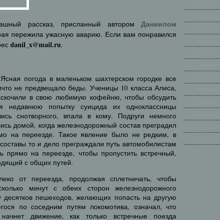
Историче
Классиче
Даниилом
ашный рассказ, присланный автором
НЛО и п
орая пережила ужасную аварию. Если вам понравился
Реальные
danil_x@mail.ru
рес
.
Русские 
Страшно 
Страшные
Ясная погода в маленьком шахтерском городке все
ичто не предвещало беды. Ученицы 10 класса Алиса,
Страшные
аскочили в свою любимую кофейню, чтобы обсудить
Страшные
ая недавнюю попытку суицида их одноклассницы
Страшные
шись снотворного, впала в кому. Подруги немного
ись домой, когда железнодорожный состав преградил
Страшные
мо на переезде. Такое явление было не редким, в
Японские
 составы то и дело преграждали путь автомобилистам
ь прямо на переезде, чтобы пропустить встречный,
одящий с общих путей.
леко от переезда, продолжая сплетничать, чтобы
сколько минут с обеих сторон железнодорожного
у десятков пешеходов, желающих попасть на другую
егося по соседним путям локомотива, означал, что
 начнет движение, как только встречные поезда