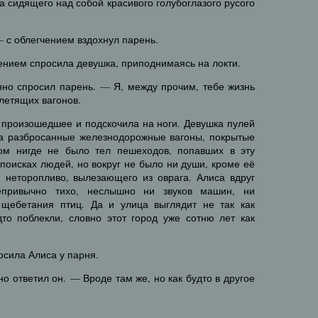
а сидящего над собой красивого голубоглазого русого
— с облегчением вздохнул парень.
ением спросила девушка, приподнимаясь на локти.
но спросил парень. — Я, между прочим, тебе жизнь
летящих вагонов.
 произошедшее и подскочила на ноги. Девушка пулей
ла разбросанные железнодорожные вагоны, покрытые
ом нигде не было тел пешеходов, попавших в эту
 поисках людей, но вокруг не было ни души, кроме её
я неторопливо, вылезающего из оврага. Алиса вдруг
епривычно тихо, неслышно ни звуков машин, ни
 щебетания птиц. Да и улица выглядит не так как
дто поблекли, словно этот город уже сотню лет как
осила Алиса у парня.
но ответил он. — Вроде там же, но как будто в другое