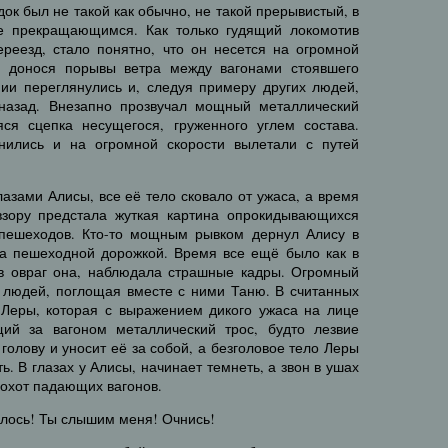
док был не такой как обычно, не такой прерывистый, в
е прекращающимся. Как только гудящий локомотив
реезд, стало понятно, что он несется на огромной
 и донося порывы ветра между вагонами стоявшего
нии переглянулись и, следуя примеру других людей,
 назад. Внезапно прозвучал мощный металлический
ся сцепка несущегося, груженного углем состава.
нились и на огромной скорости вылетали с путей
лазами Алисы, все её тело сковало от ужаса, а время
взору предстала жуткая картина опрокидывающихся
 пешеходов. Кто-то мощным рывком дернул Алису в
за пешеходной дорожкой. Время все ещё было как в
в овраг она, наблюдала страшные кадры. Огромный
людей, поглощая вместе с ними Таню. В считанных
Леры, которая с выражением дикого ужаса на лице
щий за вагоном металлический трос, будто лезвие
голову и уносит её за собой, а безголовое тело Леры
. В глазах у Алисы, начинает темнеть, а звон в ушах
рохот падающих вагонов.
илось! Ты слышим меня! Очнись!