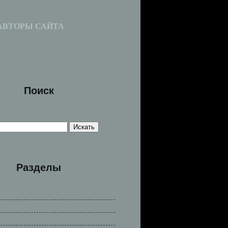
АВТОРЫ САЙТА
Поиск
Разделы
сказы
е легенды
е легенды