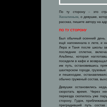
По ту сторону – это стр
Хахалиным
, о девушке, кот
рассказ, пишите автору на ад
ПО ТУ СТОРОНУ
Был обычный осенний день. 
ещё напоминала о лете, и н
Лера и Таня после школы з
последние сплетни, включ
Альбины, которая наглотав
посидели в кафе и возвращал
им путь, остановившись пря
шахтерском городе, грузовые
и пешеходам, останавливаяс
обычно груженый состав, вых
Девушки остановились неда
скоротать время. Через не
переезда скопилось уже пар
сторону. Гудок, приближавш
преградивший путь состав