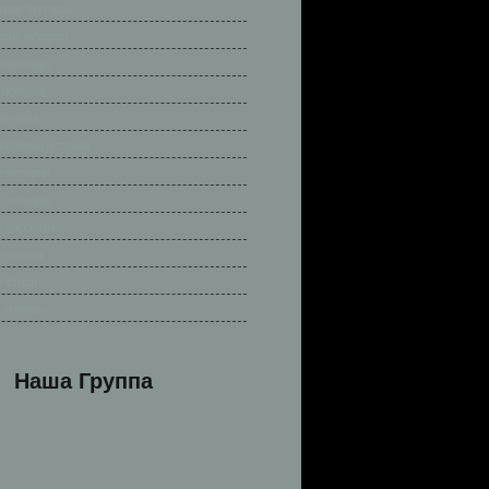
ские легенды
ские истории
ришельцы
 истории
легенды
весёлые истории
 истории
 легенды
 рассказы
 сказки
 стихи
 легенды
Наша Группа