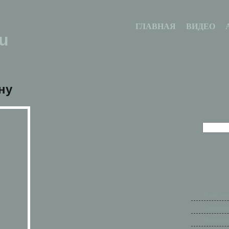
ГЛАВНАЯ
ВИДЕО
u
ну
Ваши рас
Городски
Индейски