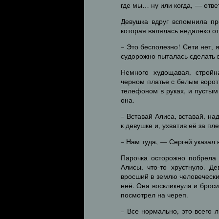
где мы… ну или когда, — отве
Девушка вдруг вспомнила пр
которая валялась недалеко от
– Это бесполезно! Сети нет, 
судорожно пыталась сделать 
Немного худощавая, стройн
черном платье с белым ворот
телефоном в руках, и пустым 
она.
– Вставай Алиса, вставай, н
к девушке и, ухватив её за пл
– Нам туда, — Сергей указал 
Парочка осторожно побрела
Алисы, что-то хрустнуло. Д
вросший в землю человеческ
неё. Она воскликнула и брос
посмотрел на череп.
– Все нормально, это всего 