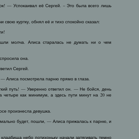
шок! — Успокаивал её Сергей. – Это была всего лишь
и свою куртку, обнял её и тихо спокойно сказал:
ти!
 шли молча. Алиса старалась не думать ни о чем
спросила она.
тветил Сергей.
 — Алиса посмотрела парню прямо в глаза.
ткий путь! — Уверенно ответил он. — Не бойся, день
а четыре как минимум, а здесь пути минут на 20 не
лосе произнесла девушка.
ормально будет, пошли, — Алиса прижалась к парню, и
 кладбища небо потихоньку начали затягивать темно