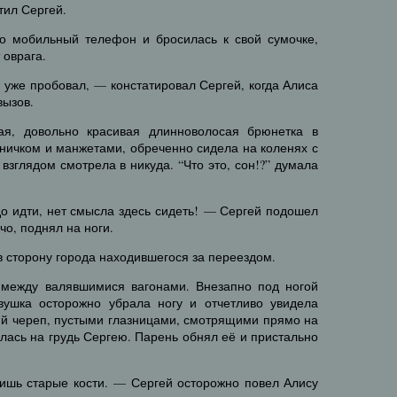
тил Сергей.
о мобильный телефон и бросилась к свой сумочке,
 оврага.
я уже пробовал, — констатировал Сергей, когда Алиса
вызов.
ая, довольно красивая длинноволосая брюнетка в
ничком и манжетами, обреченно сидела на коленях с
взглядом смотрела в никуда. “Что это, сон!?” думала
адо идти, нет смысла здесь сидеть! — Сергей подошел
ечо, поднял на ноги.
в сторону города находившегося за переездом.
 между валявшимися вагонами. Внезапно под ногой
евушка осторожно убрала ногу и отчетливо увидела
ий череп, пустыми глазницами, смотрящими прямо на
илась на грудь Сергею. Парень обнял её и пристально
лишь старые кости. — Сергей осторожно повел Алису