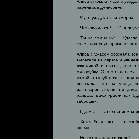
Алиса открыла глаза и увидел
паренька в джинсовке.
– Фу, я уж думал ты умерла, 
– Что случилось? — С недоум
– Ты не помнишь? — Удивлен
спас, выдернул прямо из-под 
Алиса с ужасом осознала все
вылетела из оврага и увиде
ржавчиной и пылью, при эт
мясорубку. Она огляделась в
самой и голубоглазого парн
осознала, что на улице н
разговоров людей, ни даже
раньше, даже краски как бу
заброшен.
– Где мы? — с волнением спр
– Хотел бы я знать, — спокой
время.
– Но как мы попали сюда?